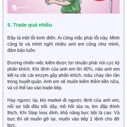
5. Trade quá nhiều
Đây là một lỗi kinh điển. Ai cũng mắc phải lỗi này. Mình
cũng bị và mình nghĩ nhiều anh em cũng như mình,
đảm bảo luôn.
Đương nhiên việc kiếm được lợi nhuận phải nói cực kỳ
phấn khích. Khi lệnh của anh em lời 40%, não anh em
tiết ra vài cái enzym gây phấn khích, máu chạy rần rần
trong huyết quản. Anh em sẽ muốn kiếm thêm tiền nữa,
và có thể lao vào trade tiếp.
Hay ngược lại, khi market đi ngược lệnh của anh em,
nỗi sợ bắt đầu trỗi dậy, mồ hôi túa ra, tim đập thình
thịch. Khi Stop loss dính, khả năng bực bội là cao. Và
bực thì sẽ muốn gỡ lại, muốn vào tiếp 1 lệnh cho đỡ
bực.