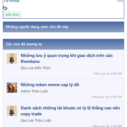
Từ Khóa:
Sửa
T
a
kiến thức
g
s
Những người đang xem chủ đề này
Các chủ đề tương tự
Những lưu ý quan trọng khi giao dịch trên sàn
Remitano
Quy Lee
Kiến Thức
Hôm nay lúc 8:00 AM
Những token meme cap tỷ đô
Admin
Thảo Luận
Hôm qua, lúc 5:45 PM
Danh sách những tài khoản có tỷ lệ thắng cao nên
copy trade
Quy Lee
Thảo Luận
Hôm qua, lúc 2:45 AM