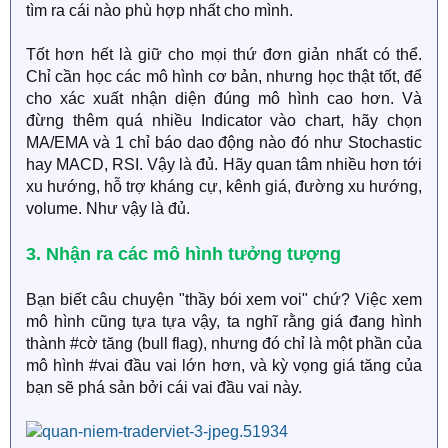
tìm ra cái nào phù hợp nhất cho mình.
Tốt hơn hết là giữ cho mọi thứ đơn giản nhất có thể.
Chỉ cần học các mô hình cơ bản, nhưng học thật tốt, để
cho xác xuất nhận diện đúng mô hình cao hơn. Và
đừng thêm quá nhiều Indicator vào chart, hãy chọn
MA/EMA và 1 chỉ báo dao động nào đó như Stochastic
hay MACD, RSI. Vậy là đủ. Hãy quan tâm nhiều hơn tới
xu hướng, hỗ trợ kháng cự, kênh giá, đường xu hướng,
volume. Như vậy là đủ.
3. Nhận ra các mô hình tưởng tượng
Bạn biết câu chuyện "thầy bói xem voi" chứ? Việc xem
mô hình cũng tựa tựa vậy, ta nghĩ rằng giá đang hình
thành #cờ tăng (bull flag), nhưng đó chỉ là một phần của
mô hình #vai đầu vai lớn hơn, và kỳ vọng giá tăng của
bạn sẽ phá sản bởi cái vai đầu vai này.