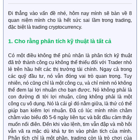
Đi thẳng vào vấn đề nhé, hôm nay mình sẽ bàn về 8
quan niệm mình cho là hết sức sai lầm trong trading,
đặc biệt là trading cryptocurrency.
1. Cho rằng phân tích kỹ thuật là tất cả
Có một điều không thể phủ nhận là phân tích kỹ thuật
đã trở thành công cụ không thể thiếu đối với Trader nhỏ
lẻ trên hầu hết các thị trường tài chính. Ngay cả trong
các quỹ đầu tư, nó vẫn đóng vai trò quan trọng. Tuy
nhiên, nó cũng chỉ là một công cụ, và chỉ mình nó không
thể đem lại lợi nhuận cho bạn được. Nó không phải là
con đường đi tới lợi nhuận, cũng không phải là một
công cụ vô dụng. Nó là cái gì đó nằm giữa, là thứ có thể
giúp
bạn kiếm lợi nhuận. Đã có lúc mình nhìn chằm
chằm vào biểu đồ 5-6 ngày liên tục và bắt đầu cảm thấy
muốn nổi điên. Đến khi vào lệnh, tim vẫn đập và mồ hôi
vẫn vã ra mặc dù khá tự tin vào phân tích của mình.
Phân tích chỉ là một phần, trading còn là trò chơi của