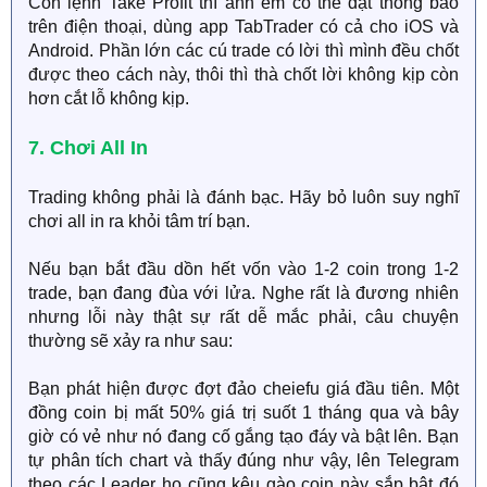
Còn lệnh Take Profit thì anh em có thể đặt thông báo
trên điện thoại, dùng app TabTrader có cả cho iOS và
Android. Phần lớn các cú trade có lời thì mình đều chốt
được theo cách này, thôi thì thà chốt lời không kịp còn
hơn cắt lỗ không kịp.
7. Chơi All In
Trading không phải là đánh bạc. Hãy bỏ luôn suy nghĩ
chơi all in ra khỏi tâm trí bạn.
Nếu bạn bắt đầu dồn hết vốn vào 1-2 coin trong 1-2
trade, bạn đang đùa với lửa. Nghe rất là đương nhiên
nhưng lỗi này thật sự rất dễ mắc phải, câu chuyện
thường sẽ xảy ra như sau:
Bạn phát hiện được đợt đảo cheiefu giá đầu tiên. Một
đồng coin bị mất 50% giá trị suốt 1 tháng qua và bây
giờ có vẻ như nó đang cố gắng tạo đáy và bật lên. Bạn
tự phân tích chart và thấy đúng như vậy, lên Telegram
theo các Leader họ cũng kêu gào coin này sắp bật đó