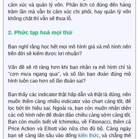
cảm xúc và quản lý vốn. Phân tích có đúng đến hàng
trăm lần mà vẫn bị cảm xúc chi phối, hay quản lý vốn
không chặt thì vẫn sẽ thua lỗ.
2. Phức tạp hoá mọi thứ
Bạn nghĩ rằng học hết mọi mô hình giá và mô hình nến
trên đời sẽ kiếm được lợi nhuận?
Vấn đề sẽ rõ ràng hơn khi bạn nhận ra mô hình chỉ là
"cơn mưa ngang qua", và số lần bạn đoán đúng mô
hình luôn cao hơn số lần đoán sai?
Bạn thấy các indicator thật hấp dẫn và thật là đúng, nên
muốn thêm càng nhiều indicator vào chart càng tốt, để
lọc bớt tín hiệu sai. Ngoài ra, bạn còn muốn nhận diện
các mô hình nến để đoán đảo chiều càng sớm càng tốt.
Bạn còn muốn biết về Ichimoku, về Fibonacci, thêm cả
Price Action và Elliott vào nữa cho đủ bộ. Càng ngày
bạn sẽ càng lấn sâu vào đống
kiến thức
, và chẳng thể