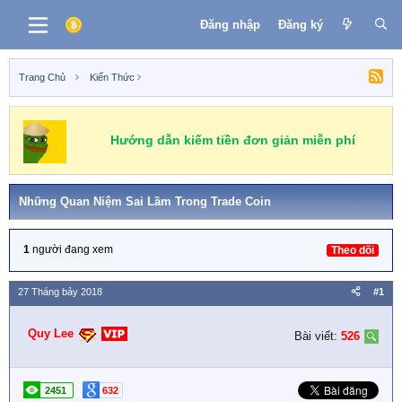
Đăng nhập
Đăng ký
Trang Chủ
Kiến Thức
Hướng dẫn kiếm tiền đơn giản miễn phí
Những Quan Niệm Sai Lầm Trong Trade Coin
1
người đang xem
Theo dõi
27 Tháng bảy 2018
#1
Quy Lee
Bài viết:
526
2451
632