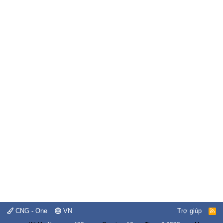
CNG - One
VN
Trợ giúp
R
S