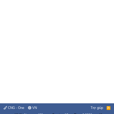
CNG - One
VN
Trợ giúp
R
S