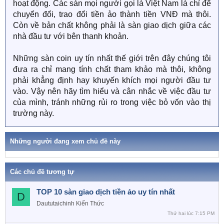
hoạt động. Các sàn mọi người gọi là Việt Nam là chỉ để
chuyển đổi, trao đổi tiền ảo thành tiền VNĐ mà thôi.
Còn về bản chất không phải là sàn giao dịch giữa các
nhà đầu tư với bên thanh khoản.
Những sàn coin uy tín nhất thế giới trên đây chúng tôi
đưa ra chỉ mang tính chất tham khảo mà thôi, không
phải khẳng định hay khuyến khích mọi người đầu tư
vào. Vậy nên hãy tìm hiểu và cân nhắc về việc đầu tư
của mình, tránh những rủi ro trong việc bỏ vốn vào thị
trường này.
Những người đang xem chủ đề này
Các chủ đề tương tự
TOP 10 sàn giao dịch tiền ảo uy tín nhất
D
Daututaichinh
Kiến Thức
Thứ hai lúc 7:15 PM