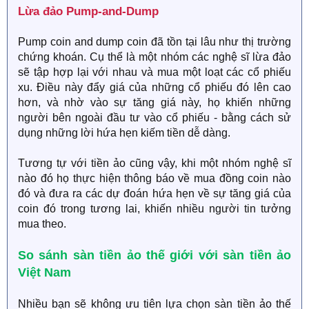
Lừa đảo Pump-and-Dump​
Pump coin and dump coin đã tồn tại lâu như thị trường
chứng khoán. Cụ thể là một nhóm các nghệ sĩ lừa đảo
sẽ tập hợp lại với nhau và mua một loạt các cổ phiếu
xu. Điều này đẩy giá của những cổ phiếu đó lên cao
hơn, và nhờ vào sự tăng giá này, họ khiến những
người bên ngoài đầu tư vào cổ phiếu - bằng cách sử
dụng những lời hứa hẹn kiếm tiền dễ dàng.
Tương tự với tiền ảo cũng vậy, khi một nhóm nghệ sĩ
nào đó họ thực hiện thông báo về mua đồng coin nào
đó và đưa ra các dự đoán hứa hẹn về sự tăng giá của
coin đó trong tương lai, khiến nhiều người tin tưởng
mua theo.
So sánh sàn tiền ảo thế giới với sàn tiền ảo
Việt Nam​
Nhiều bạn sẽ không ưu tiên lựa chọn sàn tiền ảo thế