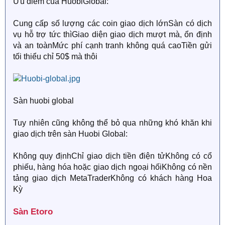
Ưu điểm của HuobiGlobal:
Cung cấp số lượng các coin giao dịch lớnSàn có dịch
vụ hỗ trợ tức thìGiao diện giao dịch mượt mà, ổn định
và an toànMức phí cạnh tranh không quá caoTiền gửi
tối thiểu chỉ 50$ mà thôi
Sàn huobi global
Tuy nhiên cũng không thể bỏ qua những khó khăn khi
giao dịch trên sàn Huobi Global:
Không quy địnhChỉ giao dịch tiền điện tửKhông có cổ
phiếu, hàng hóa hoặc giao dịch ngoại hốiKhông có nền
tảng giao dịch MetaTraderKhông có khách hàng Hoa
Kỳ
Sàn Etoro​