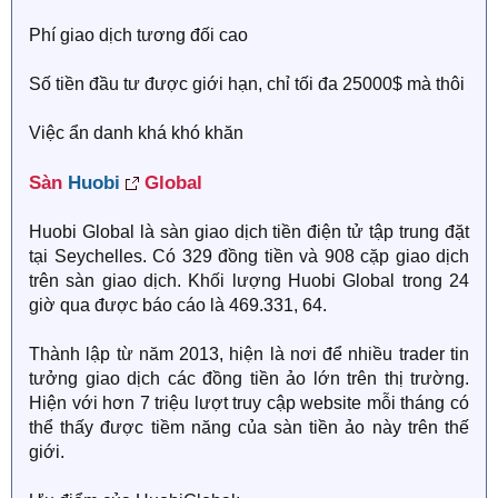
Phí giao dịch tương đối cao
Số tiền đầu tư được giới hạn, chỉ tối đa 25000$ mà thôi
Việc ẩn danh khá khó khăn
Sàn
Huobi
Global​
Huobi Global là sàn giao dịch tiền điện tử tập trung đặt
tại Seychelles. Có 329 đồng tiền và 908 cặp giao dịch
trên sàn giao dịch. Khối lượng Huobi Global trong 24
giờ qua được báo cáo là 469.331, 64.
Thành lập từ năm 2013, hiện là nơi để nhiều trader tin
tưởng giao dịch các đồng tiền ảo lớn trên thị trường.
Hiện với hơn 7 triệu lượt truy cập website mỗi tháng có
thể thấy được tiềm năng của sàn tiền ảo này trên thế
giới.