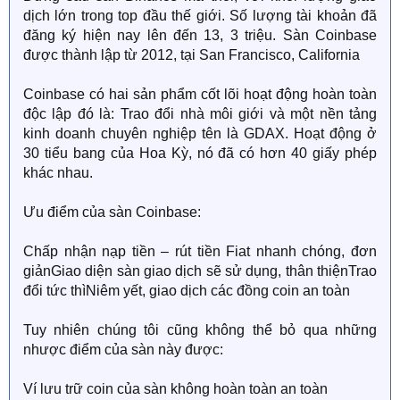
dịch lớn trong top đầu thế giới. Số lượng tài khoản đã
đăng ký hiện nay lên đến 13, 3 triệu. Sàn Coinbase
được thành lập từ 2012, tại San Francisco, California
Coinbase có hai sản phẩm cốt lõi hoạt động hoàn toàn
độc lập đó là: Trao đổi nhà môi giới và một nền tảng
kinh doanh chuyên nghiệp tên là GDAX. Hoạt động ở
30 tiểu bang của Hoa Kỳ, nó đã có hơn 40 giấy phép
khác nhau.
Ưu điểm của sàn Coinbase:
Chấp nhận nạp tiền – rút tiền Fiat nhanh chóng, đơn
giảnGiao diện sàn giao dịch sẽ sử dụng, thân thiệnTrao
đổi tức thìNiêm yết, giao dịch các đồng coin an toàn
Tuy nhiên chúng tôi cũng không thể bỏ qua những
nhược điểm của sàn này được:
Ví lưu trữ coin của sàn không hoàn toàn an toàn