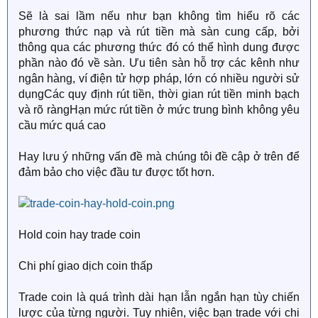
Sẽ là sai lầm nếu như bạn không tìm hiểu rõ các
phương thức nạp và rút tiền mà sàn cung cấp, bởi
thông qua các phương thức đó có thể hình dung được
phần nào đó về sàn. Ưu tiên sàn hỗ trợ các kênh như
ngân hàng, ví điện tử hợp pháp, lớn có nhiều người sử
dụngCác quy định rút tiền, thời gian rút tiền minh bạch
và rõ ràngHạn mức rút tiền ở mức trung bình không yêu
cầu mức quá cao
Hay lưu ý những vấn đề mà chúng tôi đề cập ở trên để
đảm bảo cho việc đầu tư được tốt hơn.
Hold coin hay trade coin
Chi phí giao dịch coin thấp
Trade coin là quá trình dài hạn lẫn ngắn hạn tùy chiến
lược của từng người. Tuy nhiên, việc bạn trade với chi