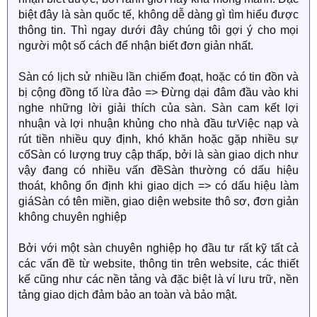
biệt đây là sàn quốc tế, không dễ dàng gì tìm hiểu được
thông tin. Thì ngay dưới đây chúng tôi gợi ý cho mọi
người một số cách để nhận biết đơn giản nhất.
Sàn có lịch sử nhiều lần chiếm đoạt, hoặc có tin đồn và
bị cộng đồng tố lừa đảo => Đừng dại đâm đầu vào khi
nghe những lời giải thích của sàn. Sàn cam kết lợi
nhuận và lợi nhuận khủng cho nhà đầu tưViệc nạp và
rút tiền nhiều quy định, khó khăn hoặc gặp nhiều sự
cốSàn có lượng truy cập thấp, bởi là sàn giao dịch như
vậy đang có nhiều vấn đềSàn thường có dấu hiệu
thoát, không ổn định khi giao dịch => có dấu hiệu làm
giáSàn có tên miền, giao diện website thô sơ, đơn giản
không chuyên nghiệp
Bởi với một sàn chuyên nghiệp họ đầu tư rất kỹ tất cả
các vấn đề từ website, thông tin trên website, các thiết
kế cũng như các nền tảng và đặc biệt là ví lưu trữ, nền
tảng giao dịch đảm bảo an toàn và bảo mật.