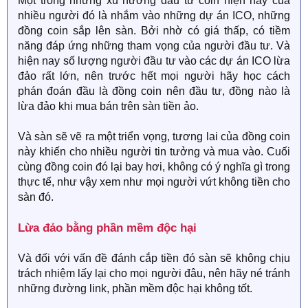
Một trong những xu hướng đầu tư coin hiện nay của
nhiều người đó là nhắm vào những dự án ICO, những
đồng coin sắp lên sàn. Bởi nhờ có giá thấp, có tiềm
năng đáp ứng những tham vọng của người đầu tư. Và
hiện nay số lượng người đầu tư vào các dự án ICO lừa
đảo rất lớn, nên trước hết mọi người hãy học cách
phán đoán đầu là đồng coin nên đầu tư, đồng nào là
lừa đảo khi mua bán trên sàn tiền ảo.
Và sàn sẽ vẽ ra một triển vọng, tương lai của đồng coin
này khiến cho nhiều người tin tưởng và mua vào. Cuối
cùng đồng coin đó lại bay hơi, không có ý nghĩa gì trong
thực tế, như vậy xem như mọi người vứt không tiền cho
sàn đó.
Lừa đảo bằng phần mềm độc hại​
Và đối với vấn đề đánh cắp tiền đó sàn sẽ không chịu
trách nhiệm lấy lại cho mọi người đâu, nên hãy né tránh
những đường link, phần mềm độc hại không tốt.