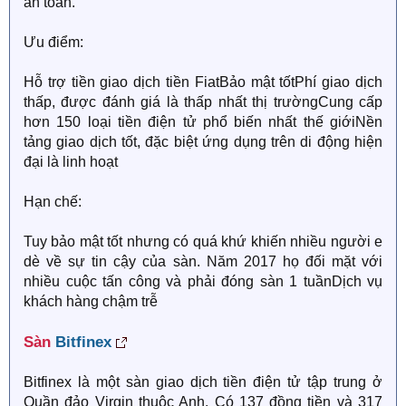
an toàn.
Ưu điểm:
Hỗ trợ tiền giao dịch tiền FiatBảo mật tốtPhí giao dịch
thấp, được đánh giá là thấp nhất thị trườngCung cấp
hơn 150 loại tiền điện tử phổ biến nhất thế giớiNền
tảng giao dịch tốt, đặc biệt ứng dụng trên di động hiện
đại là linh hoạt
Hạn chế:
Tuy bảo mật tốt nhưng có quá khứ khiến nhiều người e
dè về sự tin cậy của sàn. Năm 2017 họ đối mặt với
nhiều cuộc tấn công và phải đóng sàn 1 tuầnDịch vụ
khách hàng chậm trễ
Sàn
Bitfinex
Bitfinex là một sàn giao dịch tiền điện tử tập trung ở
Quần đảo Virgin thuộc Anh. Có 137 đồng tiền và 317