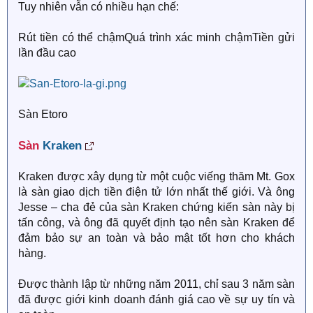
Tuy nhiên vẫn có nhiều hạn chế:
Rút tiền có thể chậmQuá trình xác minh chậmTiền gửi
lần đầu cao
Sàn Etoro
Sàn
Kraken
Kraken được xây dụng từ một cuộc viếng thăm Mt. Gox
là sàn giao dịch tiền điện tử lớn nhất thế giới. Và ông
Jesse – cha đẻ của sàn Kraken chứng kiến sàn này bị
tấn công, và ông đã quyết định tạo nên sàn Kraken để
đảm bảo sự an toàn và bảo mật tốt hơn cho khách
hàng.
Được thành lập từ những năm 2011, chỉ sau 3 năm sàn
đã được giới kinh doanh đánh giá cao về sự uy tín và