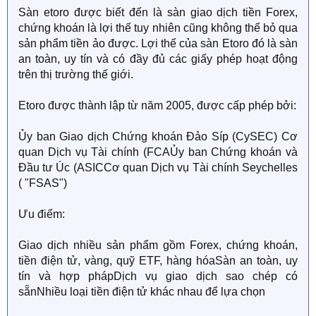
Sàn etoro được biết đến là sàn giao dịch tiền Forex,
chứng khoán là lợi thế tuy nhiên cũng không thể bỏ qua
sản phẩm tiền ảo được. Lợi thế của sàn Etoro đó là sàn
an toàn, uy tín và có đầy đủ các giấy phép hoạt động
trên thị trường thế giới.
Etoro được thành lập từ năm 2005, được cấp phép bởi:
Ủy ban Giao dịch Chứng khoán Đảo Síp (CySEC) Cơ
quan Dịch vụ Tài chính (FCAỦy ban Chứng khoán và
Đầu tư Úc (ASICCơ quan Dịch vụ Tài chính Seychelles
( "FSAS")
Ưu điểm:
Giao dịch nhiều sản phẩm gồm Forex, chứng khoán,
tiền điện tử, vàng, quỹ ETF, hàng hóaSàn an toàn, uy
tín và hợp phápDịch vụ giao dịch sao chép có
sẵnNhiều loại tiền điện tử khác nhau để lựa chọn