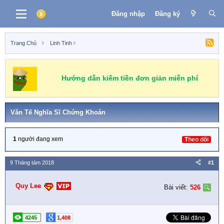
Đăng nhập
Đăng ký
Trang Chủ
Linh Tinh
Hướng dẫn kiếm tiền đơn giản miễn phí
Văn Tế Nghĩa Sĩ Chứng Khoán
1
người đang xem
Theo dõi
9 Tháng tám 2018
#1
Quy Lee
Bài viết:
526
4245
1,408