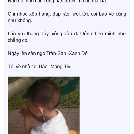
Đầu đội nón cối, cũng bán được mã nọ mã kia.
Chi nhọc xếp hàng, đạp rào lướt tới, coi bảo vệ cũng
như không.
Lấn với thằng Tây, xông vào đặt lệnh, liều mình như
chẳng có.
Ngày lên sàn ngó Trần-Sàn -Xanh Đỏ
Tối về nhà coi Báo--Mạng-Tivi