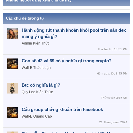
Những người đang xem chủ đề này
Các chủ đề tương tự
Hành động rút thanh khoản khỏi pool trên sàn dex
mang ý nghĩa gì?
Admin
Kiến Thức
Thứ hai lúc 10:31 PM
Con số 42 và 69 có ý nghĩa gì trong crypto?
Wall-E
Thảo Luận
Hôm qua, lúc 8:45 PM
Btc có nghĩa là gì?
Quy Lee
Kiến Thức
Thứ tư lúc 3:15 AM
Các group chứng khoán trên Facebook
Wall-E
Quảng Cáo
21 Tháng năm 2024