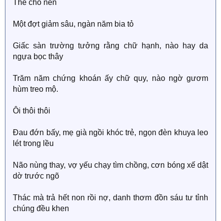
Thế cho nên
Một đợt giảm sâu, ngàn năm bia tỏ
Giấc sàn trường tưởng rằng chữ hạnh, nào hay da
ngựa bọc thây
Trăm năm chứng khoán ấy chữ quy, nào ngờ gươm
hùm treo mộ.
Ôi thôi thôi
Đau đớn bấy, mẹ già ngồi khóc trẻ, ngọn đèn khuya leo
lét trong lều
Não nùng thay, vợ yếu chạy tìm chồng, cơn bóng xế dật
dờ trước ngõ
Thác mà trả hết non rồi nợ, danh thơm đồn sáu tư tỉnh
chúng đều khen