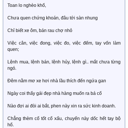
Toan lo nghèo khổ,
Chưa quen chứng khoán, đâu tới sàn nhung
Chỉ biết xe ôm, bán rau chợ nhỏ
Việc cân, việc đong, việc đo, việc đếm, tay vốn làm
quen;
Lệnh mua, lệnh bán, lệnh hủy, lệnh gì.. mắt chưa từng
ngó.
Đêm nằm mơ xe hơi nhà lầu thích đến ngứa gan
Ngày coi thấy gái đẹp nhà hàng muốn ra bá cổ
Nào đợi ai đòi ai bắt, phen này xin ra sức kinh doanh.
Chẳng thèm cổ tốt cổ xấu, chuyến này dốc hết tay bộ
hổ.