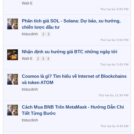
Wall-E
Thứ hai lúc 9:00 PM
Phân tích giá SOL - Solana: Dự báo, xu hướng,
chiến lược đầu tư
triducdinh
2
3
Thứ hai lúc 6:00 PM
Nhận định xu hướng giá BTC những ngày tới
Wall-E
2
3
4
Thứ hai lúc 5:45 PM
Cosmos là gì? Tìm hiểu về Internet of Blockchains
và token ATOM
triducdinh
Thứ hai lúc 12:30 PM
Cách Mua BNB Trên MetaMask - Hướng Dẫn Chi
Tiết Từng Bước
triducdinh
Thứ hai lúc 9:45 AM