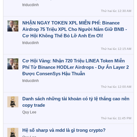
triducdinh
Thứ hai lúc 12:30 AM
NHẬN NGAY TOKEN XPL MIỄN PHÍ: Binance
Airdrop 75 Triệu XPL Cho Người Nắm Giữ BNB -
Cơ Hội Không Thể Bỏ Lỡ Anh Em Ơi!
triducdinh
Thứ hai lúc 12:15 AM
Cơ Hội Vàng: Nhận 720 Triệu LINEA Token Miễn
Phí Từ Binance HODLer Airdrops - Dự Án Layer 2
Được ConsenSys Hậu Thuẫn
triducdinh
Thứ hai lúc 12:00 AM
Danh sách những tài khoản có tỷ lệ thắng cao nên
copy trade
Quy Lee
Thứ hai lúc 11:45 PM
Hệ số sharp và mdd là gì trong crypto?