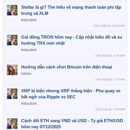
Stellar là gì? Tìm hiểu về mạng thanh toán phi tập
trung và XLM
triducdinh
Chủ nhật lúc 10:15 AM
Giá đồng TRON hôm nay - Cập nhật biểu đồ và xu
hướng TRX mới nhất
triducdinh
Chủ nhật lúc 7:45 AM
Hướng dẫn cách chơi Bitcoin trên điện thoại
Admin
Chủ nhật lúc 7:15 AM
XRP bị kiện nhưng XRP thắng kiện - Pha quay xe
bất ngờ của Ripple vs SEC
triducdinh
Chủ nhật lúc 7:00 AM
Cách đổi ETH sang VND và USD - Tỷ giá ETH/USD
hôm nay 07/12/2025