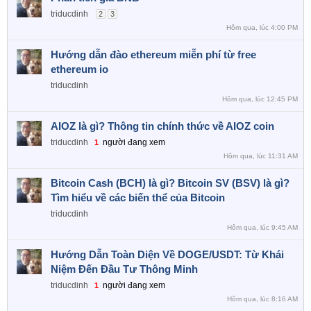
triducdinh
2
3
Hôm qua, lúc 4:00 PM
Hướng dẫn đào ethereum miễn phí từ free
ethereum io
triducdinh
Hôm qua, lúc 12:45 PM
AIOZ là gì? Thông tin chính thức về AIOZ coin
triducdinh
người đang xem
1
Hôm qua, lúc 11:31 AM
Bitcoin Cash (BCH) là gì? Bitcoin SV (BSV) là gì?
Tìm hiểu về các biến thể của Bitcoin
triducdinh
Hôm qua, lúc 9:45 AM
Hướng Dẫn Toàn Diện Về DOGE/USDT: Từ Khái
Niệm Đến Đầu Tư Thông Minh
triducdinh
người đang xem
1
Hôm qua, lúc 8:16 AM