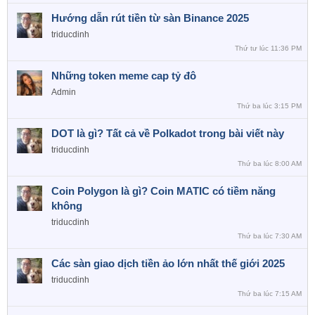
Hướng dẫn rút tiền từ sàn Binance 2025
triducdinh
Thứ tư lúc 11:36 PM
Những token meme cap tỷ đô
Admin
Thứ ba lúc 3:15 PM
DOT là gì? Tất cả về Polkadot trong bài viết này
triducdinh
Thứ ba lúc 8:00 AM
Coin Polygon là gì? Coin MATIC có tiềm năng
không
triducdinh
Thứ ba lúc 7:30 AM
Các sàn giao dịch tiền ảo lớn nhất thế giới 2025
triducdinh
Thứ ba lúc 7:15 AM