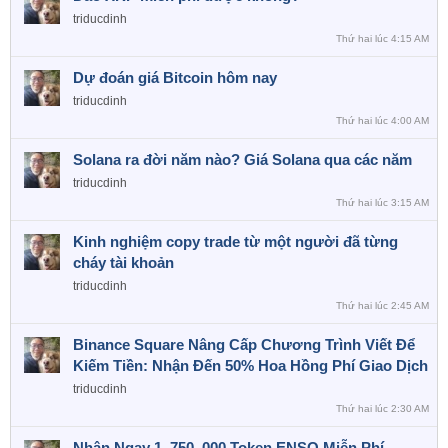
triducdinh
Thứ hai lúc 4:15 AM
Dự đoán giá Bitcoin hôm nay
triducdinh
Thứ hai lúc 4:00 AM
Solana ra đời năm nào? Giá Solana qua các năm
triducdinh
Thứ hai lúc 3:15 AM
Kinh nghiệm copy trade từ một người đã từng
cháy tài khoản
triducdinh
Thứ hai lúc 2:45 AM
Binance Square Nâng Cấp Chương Trình Viết Để
Kiếm Tiền: Nhận Đến 50% Hoa Hồng Phí Giao Dịch
triducdinh
Thứ hai lúc 2:30 AM
Nhận Ngay 1. 750. 000 Token ENSO Miễn Phí –