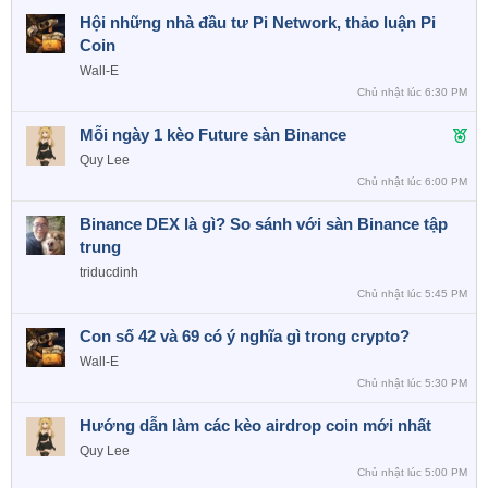
n
Hội những nhà đầu tư Pi Network, thảo luận Pi
Coin
Wall-E
Chủ nhật lúc 6:30 PM
F
Mỗi ngày 1 kèo Future sàn Binance
e
Quy Lee
a
Chủ nhật lúc 6:00 PM
t
Binance DEX là gì? So sánh với sàn Binance tập
u
trung
r
e
triducdinh
d
Chủ nhật lúc 5:45 PM
Con số 42 và 69 có ý nghĩa gì trong crypto?
Wall-E
Chủ nhật lúc 5:30 PM
Hướng dẫn làm các kèo airdrop coin mới nhất
Quy Lee
Chủ nhật lúc 5:00 PM