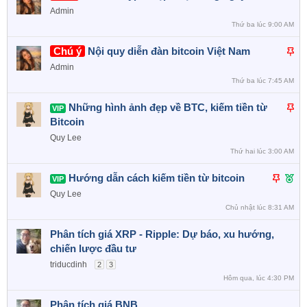
á
e
n
r
Admin
n
a
c
e
Thứ ba lúc 9:00 AM
l
t
a
d
D
Chú ý
Nội quy diễn đàn bitcoin Việt Nam
ê
u
o
á
n
r
Admin
n
c
e
Thứ ba lúc 7:45 AM
l
a
d
D
Những hình ảnh đẹp về BTC, kiếm tiền từ
ê
o
VIP
á
Bitcoin
n
n
c
Quy Lee
l
a
Thứ hai lúc 3:00 AM
ê
o
D
F
Hướng dẫn cách kiếm tiền từ bitcoin
n
VIP
á
e
c
Quy Lee
n
a
a
Chủ nhật lúc 8:31 AM
l
t
o
Phân tích giá XRP - Ripple: Dự báo, xu hướng,
ê
u
chiến lược đầu tư
n
r
c
e
triducdinh
2
3
a
d
Hôm qua, lúc 4:30 PM
o
Phân tích giá BNB