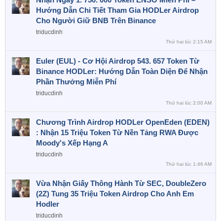
Hướng Dẫn Chi Tiết Tham Gia HODLer Airdrop
Cho Người Giữ BNB Trên Binance
triducdinh
Thứ hai lúc 2:15 AM
Euler (EUL) - Cơ Hội Airdrop 543. 657 Token Từ
Binance HODLer: Hướng Dẫn Toàn Diện Để Nhận
Phần Thưởng Miễn Phí
triducdinh
Thứ hai lúc 2:00 AM
Chương Trình Airdrop HODLer OpenEden (EDEN)
: Nhận 15 Triệu Token Từ Nền Tảng RWA Được
Moody's Xếp Hạng A
triducdinh
Thứ hai lúc 1:46 AM
Vừa Nhận Giấy Thông Hành Từ SEC, DoubleZero
(2Z) Tung 35 Triệu Token Airdrop Cho Anh Em
Hodler
triducdinh