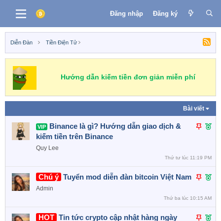
Đăng nhập
Đăng ký
Diễn Đàn
Tiền Điện Tử
Binance
MEXC
OKEX
Huobi
CoinEX
Hướng dẫn kiếm tiền đơn giản miễn phí
Bài viết
D
F
Binance là gì? Hướng dẫn giao dịch &
VIP
á
e
kiếm tiền trên Binance
n
a
Quy Lee
l
t
Thứ tư lúc 11:19 PM
ê
u
D
F
Chú ý
Tuyển mod diễn đàn bitcoin Việt Nam
n
r
á
e
c
e
Admin
n
a
a
d
Thứ ba lúc 10:15 AM
l
t
o
D
F
HOT
Tin tức crypto cập nhật hàng ngày
ê
u