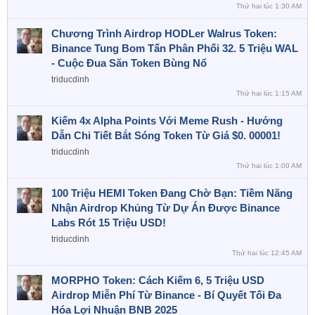
Thứ hai lúc 1:30 AM
Chương Trình Airdrop HODLer Walrus Token:
Binance Tung Bom Tấn Phân Phối 32. 5 Triệu WAL
- Cuộc Đua Săn Token Bùng Nổ
triducdinh
Thứ hai lúc 1:15 AM
Kiếm 4x Alpha Points Với Meme Rush - Hướng
Dẫn Chi Tiết Bắt Sóng Token Từ Giá $0. 00001!
triducdinh
Thứ hai lúc 1:00 AM
100 Triệu HEMI Token Đang Chờ Bạn: Tiềm Năng
Nhận Airdrop Khủng Từ Dự Án Được Binance
Labs Rót 15 Triệu USD!
triducdinh
Thứ hai lúc 12:45 AM
MORPHO Token: Cách Kiếm 6, 5 Triệu USD
Airdrop Miễn Phí Từ Binance - Bí Quyết Tối Đa
Hóa Lợi Nhuận BNB 2025