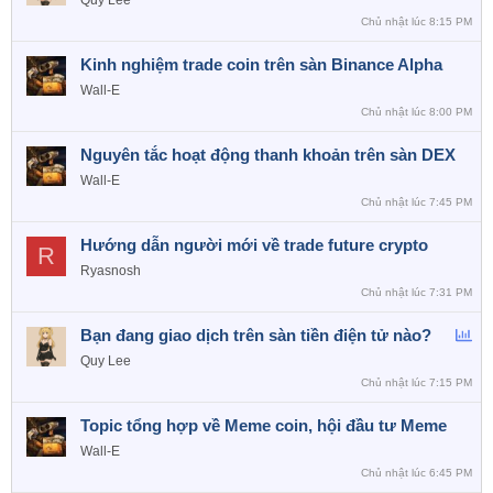
Quy Lee
Chủ nhật lúc 8:15 PM
Kinh nghiệm trade coin trên sàn Binance Alpha
Wall-E
Chủ nhật lúc 8:00 PM
Nguyên tắc hoạt động thanh khoản trên sàn DEX
Wall-E
Chủ nhật lúc 7:45 PM
Hướng dẫn người mới về trade future crypto
R
Ryasnosh
Chủ nhật lúc 7:31 PM
B
Bạn đang giao dịch trên sàn tiền điện tử nào?
ì
Quy Lee
n
Chủ nhật lúc 7:15 PM
h
Topic tổng hợp về Meme coin, hội đầu tư Meme
c
h
Wall-E
ọ
Chủ nhật lúc 6:45 PM