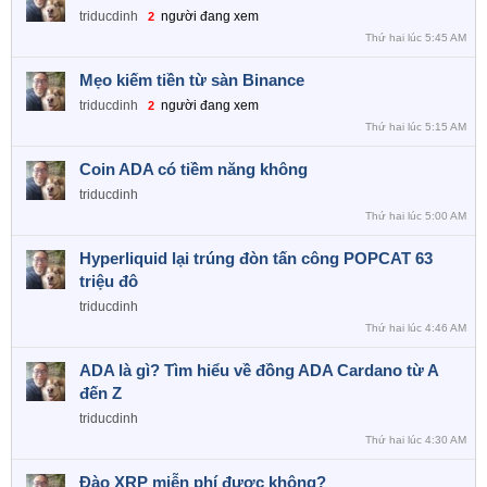
triducdinh
người đang xem
2
Thứ hai lúc 5:45 AM
Mẹo kiếm tiền từ sàn Binance
triducdinh
người đang xem
2
Thứ hai lúc 5:15 AM
Coin ADA có tiềm năng không
triducdinh
Thứ hai lúc 5:00 AM
Hyperliquid lại trúng đòn tấn công POPCAT 63
triệu đô
triducdinh
Thứ hai lúc 4:46 AM
ADA là gì? Tìm hiểu về đồng ADA Cardano từ A
đến Z
triducdinh
Thứ hai lúc 4:30 AM
Đào XRP miễn phí được không?