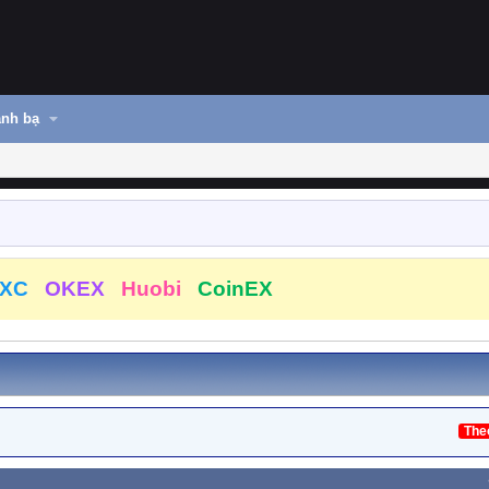
nh bạ
XC
OKEX
Huobi
CoinEX
The