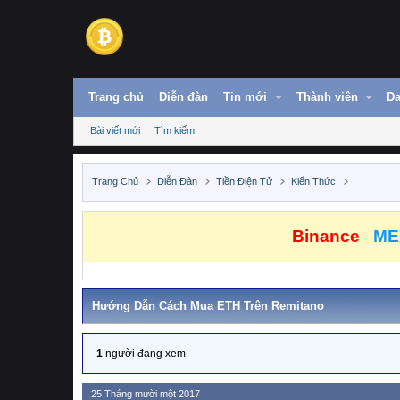
Trang chủ
Diễn đàn
Tin mới
Thành viên
Da
Bài viết mới
Tìm kiếm
Trang Chủ
Diễn Đàn
Tiền Điện Tử
Kiến Thức
Binance
ME
Hướng Dẫn Cách Mua ETH Trên Remitano
1
người đang xem
25 Tháng mười một 2017