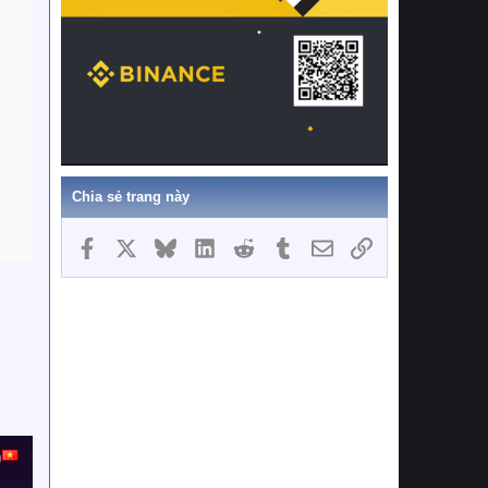
Chia sẻ trang này
Facebook
X
Bluesky
LinkedIn
Reddit
Tumblr
Email
Link