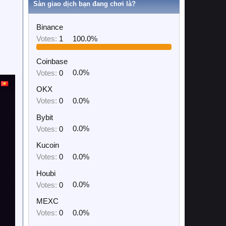
Sàn giao dịch bạn đang chơi là?
Binance
Votes:
1
100.0%
Coinbase
Votes:
0
0.0%
OKX
Votes:
0
0.0%
Bybit
Votes:
0
0.0%
Kucoin
Votes:
0
0.0%
Houbi
Votes:
0
0.0%
MEXC
Votes:
0
0.0%