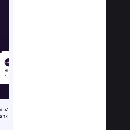
i trả
ank,