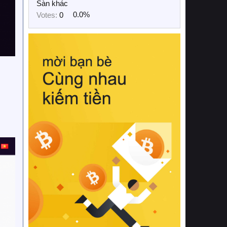
Sàn khác
Votes:
0
0.0%