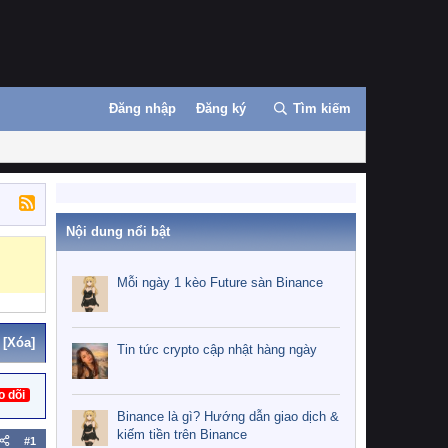
Đăng nhập
Đăng ký
Tìm kiếm
Nội dung nổi bật
Mỗi ngày 1 kèo Future sàn Binance
[Xóa]
Tin tức crypto cập nhật hàng ngày
o dõi
Binance là gì? Hướng dẫn giao dịch &
kiếm tiền trên Binance
#1