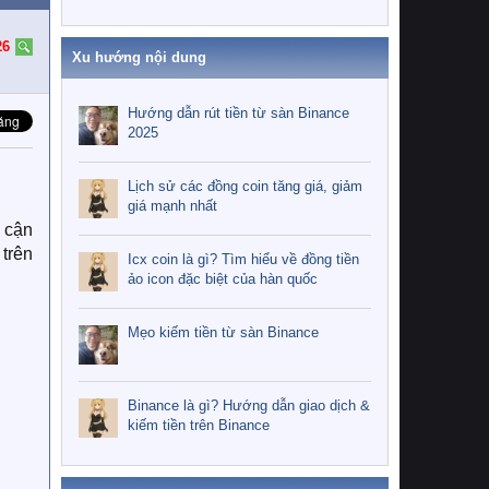
26
Xu hướng nội dung
Hướng dẫn rút tiền từ sàn Binance
2025
Lịch sử các đồng coin tăng giá, giảm
giá mạnh nhất
 cận
trên
Icx coin là gì? Tìm hiểu về đồng tiền
ảo icon đặc biệt của hàn quốc
Mẹo kiếm tiền từ sàn Binance
Binance là gì? Hướng dẫn giao dịch &
kiếm tiền trên Binance