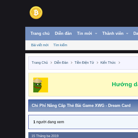
Trang chủ
Diễn đàn
Tin mới
Thành viên
Da
Bài viết mới
Tìm kiếm
Trang Chủ
Diễn Đàn
Tiền Điện Tử
Kiến Thức
Hướng dẫ
Chi Phí Nâng Cấp Thẻ Bài Game XWG - Dream Card
1
người đang xem
15 Tháng ba 2019