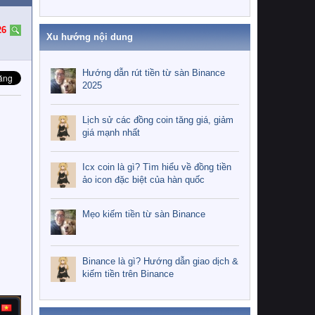
26
Xu hướng nội dung
Hướng dẫn rút tiền từ sàn Binance
2025
Lịch sử các đồng coin tăng giá, giảm
giá mạnh nhất
Icx coin là gì? Tìm hiểu về đồng tiền
ảo icon đặc biệt của hàn quốc
Mẹo kiếm tiền từ sàn Binance
Binance là gì? Hướng dẫn giao dịch &
kiếm tiền trên Binance