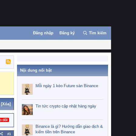
Đăng nhập
Đăng ký
Tìm kiếm
Nội dung nổi bật
Binance
MEXC
Mỗi ngày 1 kèo Future sàn Binance
[Xóa]
Tin tức crypto cập nhật hàng ngày
o dõi
Binance là gì? Hướng dẫn giao dịch &
kiếm tiền trên Binance
#1