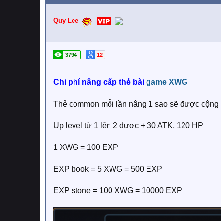
Quy Lee
3794
12
Chi phí nâng cấp thẻ bài
game
XWG
Thẻ common mỗi lần nâng 1 sao sẽ được cộng
Up level từ 1 lên 2 được + 30 ATK, 120 HP
1 XWG = 100 EXP
EXP book = 5 XWG = 500 EXP
EXP stone = 100 XWG = 10000 EXP