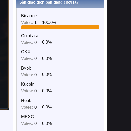
Sàn giao dịch bạn đang chơi là?
Binance
Votes:
1
100.0%
Coinbase
Votes:
0
0.0%
OKX
Votes:
0
0.0%
Bybit
Votes:
0
0.0%
Kucoin
Votes:
0
0.0%
Houbi
Votes:
0
0.0%
MEXC
Votes:
0
0.0%