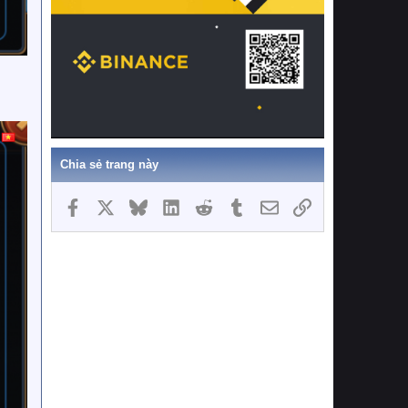
Chia sẻ trang này
Facebook
X
Bluesky
LinkedIn
Reddit
Tumblr
Email
Link