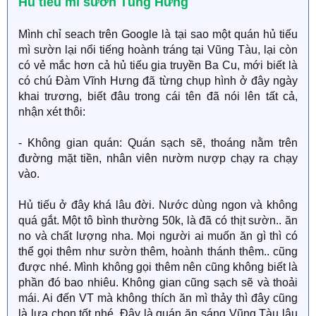
Hủ tiếu mì sườn Tùng Hưng
Mình chỉ seach trên Google là tại sao một quán hủ tiếu
mì sườn lại nổi tiếng hoành tráng tại Vũng Tàu, lại còn
có vẻ mắc hơn cả hủ tiếu gia truyền Ba Cu, mới biết là
có chú Đàm Vĩnh Hưng đã từng chụp hình ở đây ngày
khai trương, biết đâu trong cái tên đã nói lên tất cả,
nhận xét thôi:
- Không gian quán: Quán sạch sẽ, thoáng nằm trên
đường mặt tiền, nhân viên nườm nượp chạy ra chạy
vào.
Hủ tiếu ở đây khá lâu đời. Nước dùng ngon và không
quá gắt. Một tô bình thường 50k, là đã có thịt sườn.. ăn
no và chất lượng nha. Mọi người ai muốn ăn gì thì có
thể gọi thêm như sườn thêm, hoành thánh thêm.. cũng
được nhé. Mình không gọi thêm nên cũng không biết là
phần đó bao nhiêu. Không gian cũng sạch sẽ và thoải
mái. Ai đến VT mà không thích ăn mì thảy thì đây cũng
là lựa chọn tốt nhé. Đây là quán ăn sáng Vũng Tàu lâu