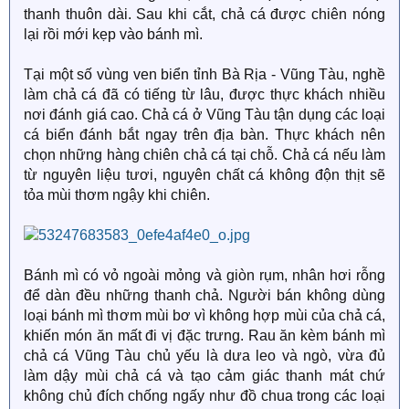
thanh thuôn dài. Sau khi cắt, chả cá được chiên nóng
lại rồi mới kẹp vào bánh mì.
Tại một số vùng ven biển tỉnh Bà Rịa - Vũng Tàu, nghề
làm chả cá đã có tiếng từ lâu, được thực khách nhiều
nơi đánh giá cao. Chả cá ở Vũng Tàu tận dụng các loại
cá biển đánh bắt ngay trên địa bàn. Thực khách nên
chọn những hàng chiên chả cá tại chỗ. Chả cá nếu làm
từ nguyên liệu tươi, nguyên chất cá không độn thịt sẽ
tỏa mùi thơm ngậy khi chiên.
Bánh mì có vỏ ngoài mỏng và giòn rụm, nhân hơi rỗng
để dàn đều những thanh chả. Người bán không dùng
loại bánh mì thơm mùi bơ vì không hợp mùi của chả cá,
khiến món ăn mất đi vị đặc trưng. Rau ăn kèm bánh mì
chả cá Vũng Tàu chủ yếu là dưa leo và ngò, vừa đủ
làm dậy mùi chả cá và tạo cảm giác thanh mát chứ
không chủ đích chống ngấy như đồ chua trong các loại