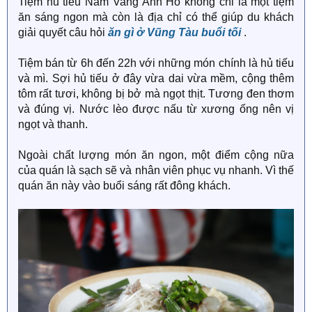
Tiệm hủ tiếu Nam Vang Anh Hồ không chỉ là một tiệm
ăn sáng ngon mà còn là địa chỉ có thể giúp du khách
giải quyết câu hỏi
ăn gì ở Vũng Tàu buổi tối
.
Tiệm bán từ 6h đến 22h với những món chính là hủ tiếu
và mì. Sợi hủ tiếu ở đây vừa dai vừa mềm, cộng thêm
tôm rất tươi, không bị bở mà ngọt thịt. Tương đen thơm
và đúng vị. Nước lèo được nấu từ xương ống nên vị
ngọt và thanh.
Ngoài chất lượng món ăn ngon, một điểm cộng nữa
của quán là sạch sẽ và nhân viên phục vụ nhanh. Vì thế
quán ăn này vào buổi sáng rất đông khách.