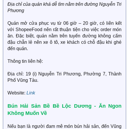
Địa chỉ của quán khá dễ tìm nằm trên đường Nguyễn Tri
Phương
Quán mở cửa phục vụ từ 06 giờ – 20 giờ, có liên kết
với ShopeeFood nên rất thuận tiện cho việc order món
ăn. Đặc biệt, quán nằm trên tuyến đường không cấm
đậu chẵn lẻ nên xe ô tô, xe khách có chỗ đậu khi ghé
đến quán.
Thông tin liên hệ:
Địa chỉ: 19 (i) Nguyễn Tri Phương, Phường 7, Thành
Phố Vũng Tàu.
Website:
Link
Bún Hải Sản Bề Bề Lộc Dương - Ăn Ngon
Không Muốn Về
Nếu bạn là người đam mê món bún hải sản, đến Vũng