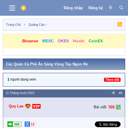
Đăng nhập
Đăng ký
Trang Chủ
Quảng Cáo
Binance
MEXC
OKEX
Huobi
CoinEX
Các Quán Cà Phê Ăn Sáng Vũng Tàu Ngon Rẻ
1
người đang xem
Theo dõi
11 Tháng mười 2023
#1
Quy Lee
Bài viết:
526
558
13