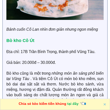
Bánh cuốn Cô Lan nhìn đơn giản nhưng ngon miệng
Bò kho Cô Út
Địa chỉ: 17B Trần Bình Trọng, thành phố Vũng Tàu.
Giá bán: 20.000đ – 30.000đ.
Bò kho cũng là một trong
những món ăn sáng phổ biến
tại Vũng Tàu
. Và tiệm Cô Út có món bò kho mềm, sụn
bò dai dai sật sật và thơm. Nước bò kho sánh, vừa
miệng, hương vị đậm đà. Quán thường rất đông khách
vào buổi sáng do chất lượng món ăn ngon và giá cả
hợp lý. Ngoài bò kho, quán Cô Út còn nhiều món ăn
Chia sẻ kèo kiếm tiền khủng
tại đây
sáng khác cũng rất ngon như hủ tiếu bò kho, bánh canh