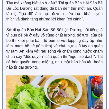
Tàu mà không biết ăn ở đâu? Thì quán Bún Hải Sản Bề
Bề Lộc Dương rất đáng để bạn đến thử một lần. Quán
là một "tọa độ" ẩm thực được nhiều thực khách yêu
thích và dành tặng những lời khen "có cánh".
Sở dĩ quán Bún Hải Sản Bề Bề Lộc Dương nổi tiếng là
vì bún bề bề ở đây vô cùng chất lượng, độ tươi của bề
bề thì khỏi phải bàn, tô bún to với topping đầy ắp như
tôm, mực, bề bề (tôm tích) và chả mực giã tay do quán
tự làm. Ăn kèm với rau sống và chấm cùng nước chấm
chua cay "độc quyền" của quán thì "ngon số dách". Tất
cả hòa quyện trong miệng, như một bản hòa tấu hoàn
hảo từ đại dương.