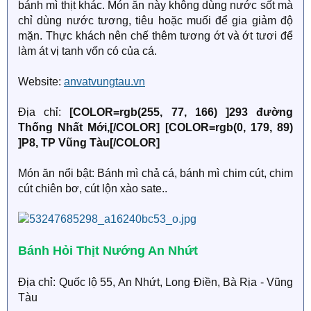
bánh mì thịt khác. Món ăn này không dùng nước sốt mà
chỉ dùng nước tương, tiêu hoặc muối để gia giảm độ
mặn. Thực khách nên chế thêm tương ớt và ớt tươi để
làm át vị tanh vốn có của cá.
Website:
anvatvungtau.vn
Địa chỉ:
[COLOR=rgb(255, 77, 166) ]293 đường
Thống Nhất Mới,[/COLOR]
[COLOR=rgb(0, 179, 89)
]P8, TP Vũng Tàu[/COLOR]
Món ăn nổi bật: Bánh mì chả cá, bánh mì chim cút, chim
cút chiên bơ, cút lộn xào sate..
Bánh Hỏi Thịt Nướng An Nhứt
Địa chỉ: Quốc lộ 55, An Nhứt, Long Điền, Bà Rịa - Vũng
Tàu