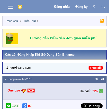
Đăng nhập
Đăng ký
Trang Chủ
Kiến Thức
Hướng dẫn kiếm tiền đơn giản miễn phí
Các Lỗi Đăng Nhập Khi Sử Dụng Sàn Binance
1
người đang xem
Theo dõi
2 Tháng mười hai 2018
#1
Quy Lee
Bài viết:
526
1548
16