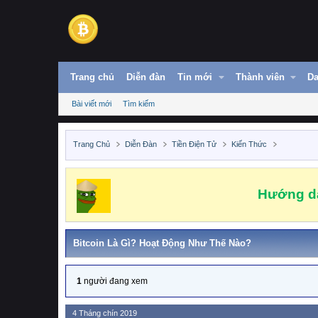
Trang chủ
Diễn đàn
Tin mới
Thành viên
Da
Bài viết mới
Tìm kiếm
Trang Chủ
Diễn Đàn
Tiền Điện Tử
Kiến Thức
Hướng dẫ
Bitcoin Là Gì? Hoạt Động Như Thế Nào?
1
người đang xem
4 Tháng chín 2019