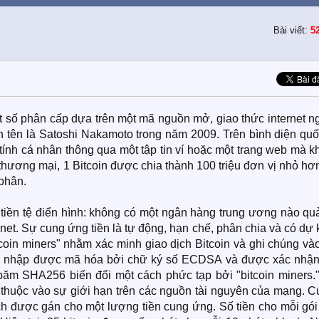
Bài viết:
5
uật số phân cấp dựa trên một mã nguồn mở, giao thức internet 
n tên là Satoshi Nakamoto trong năm 2009. Trên bình diện quố
y tính cá nhân thông qua một tập tin ví hoặc một trang web mà 
 thương mại, 1 Bitcoin được chia thành 100 triệu đơn vị nhỏ hơ
 phân.
 tiền tệ điển hình: không có một ngân hàng trung ương nào qu
net. Sự cung ứng tiền là tự động, hạn chế, phân chia và có dự 
oin miners" nhằm xác minh giao dịch Bitcoin và ghi chúng vào
ăng nhập được mã hóa bởi chữ ký số ECDSA và được xác nhận
 băm SHA256 biến đổi một cách phức tạp bởi "bitcoin miners."
y thuộc vào sự giới hạn trên các nguồn tài nguyên của mạng. 
ịch được gán cho một lượng tiền cung ứng. Số tiền cho mỗi gó