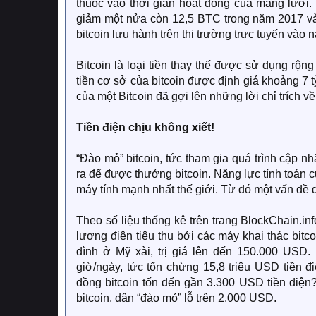
thuộc vào thời gian hoạt động của mạng lưới. 
giảm một nửa còn 12,5 BTC trong năm 2017 và 
bitcoin lưu hành trên thị trường trực tuyến vào
Bitcoin là loại tiền thay thế được sử dụng rộn
tiền cơ sở của bitcoin được định giá khoảng 7
của một Bitcoin đã gợi lên những lời chỉ trích về 
Tiền điện chịu không xiết!
“Đào mỏ” bitcoin, tức tham gia quá trình cập nhậ
ra để được thưởng bitcoin. Năng lực tính toán 
máy tính mạnh nhất thế giới. Từ đó một vấn đề đặ
Theo số liệu thống kê trên trang BlockChain.in
lượng điện tiêu thụ bởi các máy khai thác bitc
đình ở Mỹ xài, trị giá lên đến 150.000 USD
giờ/ngày, tức tốn chừng 15,8 triệu USD tiền đ
đồng bitcoin tốn đến gần 3.300 USD tiền điện?
bitcoin, dân “đào mỏ” lỗ trên 2.000 USD.