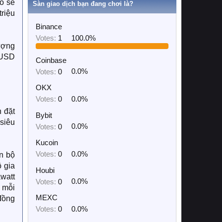
Nó sẽ
Sàn giao dịch bạn đang chơi là?
riệu
Binance
Votes:
1
100.0%
lượng
g USD
Coinbase
Votes:
0
0.0%
OKX
Votes:
0
0.0%
n đặt
Bybit
 siêu
Votes:
0
0.0%
Kucoin
Votes:
0
0.0%
àn bộ
ộ gia
Houbi
watt
Votes:
0
0.0%
 mỗi
MEXC
 đồng
Votes:
0
0.0%