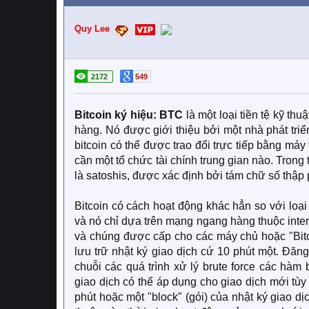
Quy Lee
2172
549
Bitcoin ký hiệu: BTC
là một loại tiền tệ kỹ th
hàng. Nó được giới thiệu bởi một nhà phát triể
bitcoin có thể được trao đổi trực tiếp bằng má
cần một tổ chức tài chính trung gian nào. Trong
là satoshis, được xác định bởi tám chữ số thập
Bitcoin có cách hoạt động khác hẳn so với loại
và nó chỉ dựa trên mạng ngang hàng thuộc inter
và chúng được cấp cho các máy chủ hoặc "Bitc
lưu trữ nhật ký giao dịch cứ 10 phút một. Đ
chuỗi các quá trình xử lý brute force các hàm
giao dịch có thể áp dụng cho giao dịch mới tù
phút hoặc một "block" (gói) của nhật ký giao d