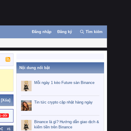
Đăng nhập
Đăng ký
Tìm kiếm
Nội dung nổi bật
Binance
MEXC
Mỗi ngày 1 kèo Future sàn Binance
[Xóa]
Tin tức crypto cập nhật hàng ngày
o dõi
Binance là gì? Hướng dẫn giao dịch &
kiếm tiền trên Binance
#1