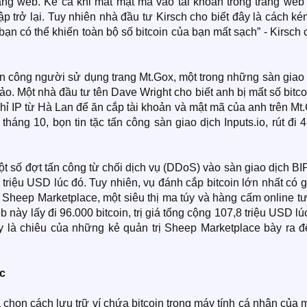
rang web. Kể cả khi mất mật mã vào tài khoản trong trang web
p trở lại. Tuy nhiên nhà đầu tư Kirsch cho biết đây là cách k
 bạn có thể khiến toàn bộ số bitcoin của bạn mất sạch” - Kirsch
ấn công người sử dụng trang Mt.Gox, một trong những sàn giao
ảo. Một nhà đầu tư tên Dave Wright cho biết anh bị mất số bitcoi
chỉ IP từ Hà Lan để ăn cắp tài khoản và mật mã của anh trên Mt
tháng 10, bọn tin tặc tấn công sàn giao dịch Inputs.io, rút đi 
một số đợt tấn công từ chối dịch vụ (DDoS) vào sàn giao dịch B
 triệu USD lúc đó. Tuy nhiên, vụ đánh cắp bitcoin lớn nhất có gi
g Sheep Marketplace, một siêu thị ma túy và hàng cấm online 
 này lấy đi 96.000 bitcoin, trị giá tổng cộng 107,8 triệu USD lú
 là chiêu của những kẻ quản trị Sheep Marketplace bày ra đ
ác
 chọn cách lưu trữ ví chứa bitcoin trong máy tính cá nhân của 