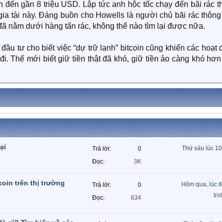
ên đến gần 8 triệu USD. Lập tức anh hộc tốc chạy đến bãi rác 
gia tài này. Đáng buồn cho Howells là người chủ bãi rác thôn
ờ đã nằm dưới hàng tấn rác, không thể nào tìm lại được nữa.
ầu tư cho biết việc “dự trữ lạnh” bitcoin cũng khiến các hoạt
 đi. Thế mới biết giữ tiền thật đã khó, giữ tiền ảo càng khó hơ
ại
Thứ sáu lúc 1
Trả lời
0
Đọc
3K
coin trên thị trường
Hôm qua, lúc 
Trả lời
0
tri
Đọc
634