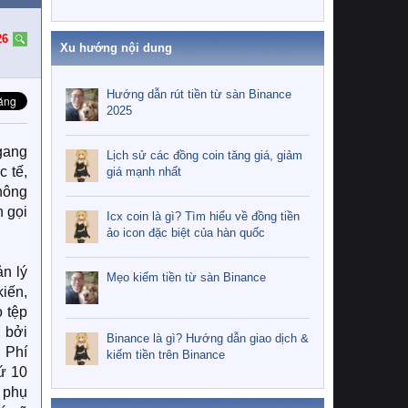
26
Xu hướng nội dung
Hướng dẫn rút tiền từ sàn Binance
2025
ngang
Lịch sử các đồng coin tăng giá, giảm
c tế,
giá mạnh nhất
không
n gọi
Icx coin là gì? Tìm hiểu về đồng tiền
ảo icon đặc biệt của hàn quốc
ản lý
Mẹo kiếm tiền từ sàn Binance
kiến,
 tệp
 bởi
Binance là gì? Hướng dẫn giao dịch &
 Phí
kiếm tiền trên Binance
Cứ 10
i phụ