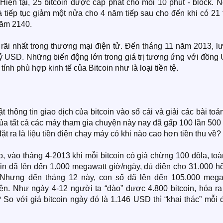
Hiện tại, 25 bitcoin được cấp phát cho mỗi 10 phút - block. 
tiếp tục giảm một nửa cho 4 năm tiếp sau cho đến khi có 21 t
 năm 2140.
g rãi nhất trong thương mại điện tử. Đến tháng 11 năm 2013, 
 tỷ USD. Những biến động lớn trong giá trị tương ứng với đồn
tính phù hợp kinh tế của Bitcoin như là loại tiền tệ.
t thông tin giao dịch của bitcoin vào sổ cái và giải các bài toá
của tất cả các máy tham gia chuyện này nay đã gấp 100 lần 500
t ra là liệu tiền điện chạy máy có khi nào cao hơn tiền thu về?
fo, vào tháng 4-2013 khi mỗi bitcoin có giá chừng 100 đôla, to
oin đã lên đến 1.000 megawatt giờ/ngày, đủ điện cho 31.000 h
. Nhưng đến tháng 12 này, con số đã lên đến 105.000 mega
iện. Như ngày 4-12 người ta “đào” được 4.800 bitcoin, hóa ra
 So với giá bitcoin ngày đó là 1.146 USD thì “khai thác” mỗi