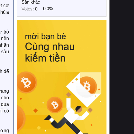
Sàn khác
ột cơ
Votes:
0
0.0%
chứa
ư trò
 nên
 nhận
á sâu
h để
trang
d cho
c qua
ỉ có
tương