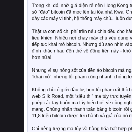
Trong khi đó, nhờ giá điện rẻ nên Hong Kong t
sở “đào” bitcoin đã mọc lên tại tòa nhà Kwai 
đầy các máy vi tính, hệ thống máy chủ... luôn đ
Thật ra con số chi phí trên nếu chia đều cho 
tiêu khiển. Nhiều nơi chạy máy chủ yếu dùng 
tiếp tục khai mỏ bitcoin. Nhưng dù sao nhìn và
định khác nhau đến thế về đồng tiền này - khó 
hơn nữa!
Nhưng vì sự nóng sốt của tiền ảo bitcoin mà 
“khai mỏ”, nhưng tội phạm cũng nhanh chóng lợ
Không chỉ có giới đầu tư, bọn tội phạm rất thíc
web Silk Road, một “siêu thị” ma túy trực tuyế
phép các tay buôn ma túy hiểu biết về công ngh
mạng. Chúng nhận thanh toán bằng bitcoin rồi 
11,8 triệu bitcoin được lưu hành và giá của nó
Chỉ riêng lượng ma túy và hàng hóa bất hợp phá