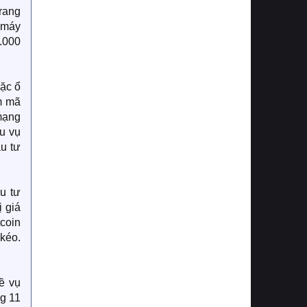
rang
p máy
0.000
oặc ổ
m mã
 mạng
au vụ
u tư
u tư
 giá
tcoin
 kéo.
ề vụ
ng 11