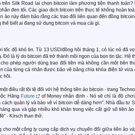
 trên Silk Road lại chọn bitcoin làm phương tiện thanh toán?
hận đen tối. Các giao dịch bitcoin trên thực tế không hoàn to
ền ảo này đảm bảo rằng các trao đổi liên quan đến đồng bitcoin
thể biết ai đang sử dụng bitcoin và mua cái gì.
ới tốc độ khó tin. Từ 13 USD/đồng hồi tháng 1, có lúc nó đã vọ
Đó là lý do bitcoin đã trở thành mồi ngon của bọn tin tặc. Hệ 
cho phép người dùng trao đổi tiền mà không cần một bên th
coin của từng cá nhân được bảo vệ bằng chìa khóa điện tử vừa
c hồi.
một điều rất tồi tệ đối với hệ thống tiền ảo bitcoin - trang Techn
huộc Hãng
Future
of Money nhận định - Nó sẽ chỉ là đồ chơi
 cách quản lý và bảo vệ ví bitcoin dễ dàng hơn”. Nhà đầu tư 
 tháng qua và gặp nhiều khó khăn trong việc cất giữ số tiền ảo
đề” - Kirsch than thở.
g cho một công ty cung cấp dịch vụ chuyển đổi giữa tiền ảo và