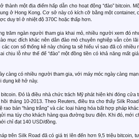
rở thành một địa điểm hấp dẫn cho hoạt động “đào” bitcoin. M
Chung ở Hong Kong. Cơ sở này có kích cỡ bằng một container, 
ược duy trì ở nhiệt độ 370C hoặc thấp hơn.
hàng trăm ngàn người tham gia khai mỏ, nhiều người xem đó nh
vào mục đích khác nên dân đào mỏ chuyên nghiệp vẫn còn lãi
o các con số thống kê này chúng ta sẽ hiểu vì sao đã có nhiều
ai chịu lỗ như thế để “đào” một đồng tiền có khả năng mất gi
ngày càng có nhiều người tham gia, với máy móc ngày càng mạn
i dụng kẽ hở này.
h bitcoin. Đó là điều nhà chức trách Mỹ phát hiện khi đóng cửa 
n hồi tháng 10-2013. Theo Reuters, điều tra cho thấy Silk Roa
ệ rao bán “hàng trắng” và các loại hàng hóa bất hợp pháp khá
gửi ma túy cho khách hàng qua đường bưu điện. Khi đó, mới ch
 mới chỉ đạt 140 USD/đồng.
p trên Silk Road đã có giá trị lên đến hơn 9,5 triệu bitcoin, 