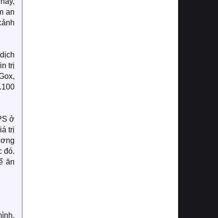
 này,
ém an
 cảnh
 dịch
n trị
.Gox,
4.100
IPS ở
á trị
tương
c đó.
ể ăn
mình.