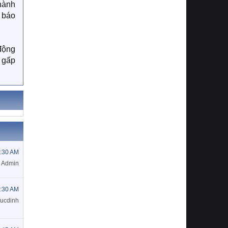
thành
g báo
 động
n gấp
0:30 AM
Admin
8:30 AM
ducdinh