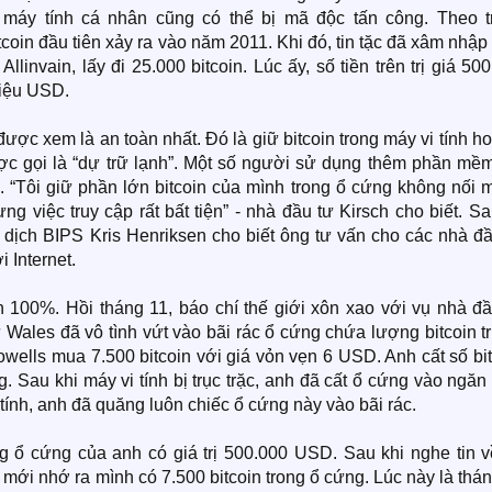
 máy tính cá nhân cũng có thể bị mã độc tấn công. Theo t
coin đầu tiên xảy ra vào năm 2011. Khi đó, tin tặc đã xâm nhậ
llinvain, lấy đi 25.000 bitcoin. Lúc ấy, số tiền trên trị giá 50
riệu USD.
được xem là an toàn nhất. Đó là giữ bitcoin trong máy vi tính h
ợc gọi là “dự trữ lạnh”. Một số người sử dụng thêm phần mề
h. “Tôi giữ phần lớn bitcoin của mình trong ổ cứng không nối
g việc truy cập rất bất tiện” - nhà đầu tư Kirsch cho biết. S
 dịch BIPS Kris Henriksen cho biết ông tư vấn cho các nhà đầ
i Internet.
 100%. Hồi tháng 11, báo chí thế giới xôn xao với vụ nhà đầ
les đã vô tình vứt vào bãi rác ổ cứng chứa lượng bitcoin trị
wells mua 7.500 bitcoin với giá vỏn vẹn 6 USD. Anh cất số bi
. Sau khi máy vi tính bị trục trặc, anh đã cất ổ cứng vào ngăn
i tính, anh đã quăng luôn chiếc ổ cứng này vào bãi rác.
ng ổ cứng của anh có giá trị 500.000 USD. Sau khi nghe tin v
 mới nhớ ra mình có 7.500 bitcoin trong ổ cứng. Lúc này là thá