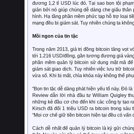
đương 1,2 tỉ USD lúc đó. Tại sao bọn tội phạm
giản bởi nó giúp chúng dễ dàng che giấu thân p
hình. Hạ tầng phần mềm phức tạp hỗ trợ loại ti
mạng đều bị giám sát. Tuy nhiên chúng ta không 
Mồi ngon của tin tặc
Trong năm 2013, giá trị đồng bitcoin tăng vọt v
tới 1.216 USD/đồng, gần tương đương giá vàng. 
phần mềm quản lý bitcoin sử dụng mật mã để 
giám sát giao dịch. Tuy nhiên việc lưu trữ bit
vừa số. Khi bị mất, chìa khóa này không thể phụ
“Bọn tin tặc dễ dàng phát hiện yếu tố này. Đó là 
Review dẫn lời nhà đầu tư William Quigley t
những kẻ đầu cơ cho đến khi các công ty tạo ra
Kirsch đã đổi 1 triệu USD ra bitcoin trong sáu
“Mọi cơ chế giữ tiền bitcoin hiện tại đều có vấn 
Cách dễ nhất để quản lý bitcoin là ký gửi chún