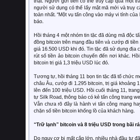
thật. Người gửi tiền có thể truy cập qua một t
người sử dụng có thể lấy mật mã mới và truy cậ
toàn nhất. “Một vụ tấn công vào máy vi tính của
báo.
Hồi tháng 4 một nhóm tin tặc đã dùng mã độc t
đồng bitcoin trên mạng đầu tiên và cướp đi tiền 
giá 16.500 USD khi đó. Tin tặc đã sử dụng địa 
rút số tiền ảo bitcoin chuyển đến nơi khác. Hồi 
bitcoin trị giá 1,3 triệu USD lúc đó.
Tương tự, hồi tháng 11 bọn tin tặc đã tổ chức 
châu Âu, cướp đi 1.295 bitcoin, trị giá khoảng 1
lên đến 100 triệu USD. Hồi cuối tháng 11, tran
tự Silk Road, thông báo có kẻ tấn công trang web
Vẫn chưa rõ đây là hành vi tấn công mạng hay
chặn số tiền bitcoin khổng lồ của khách hàng.
“Trữ lạnh” bitcoin và 8 triệu USD trong bãi r
Do nguy cơ bị mất cắp lớn, nhiều nhà đầu tư đã