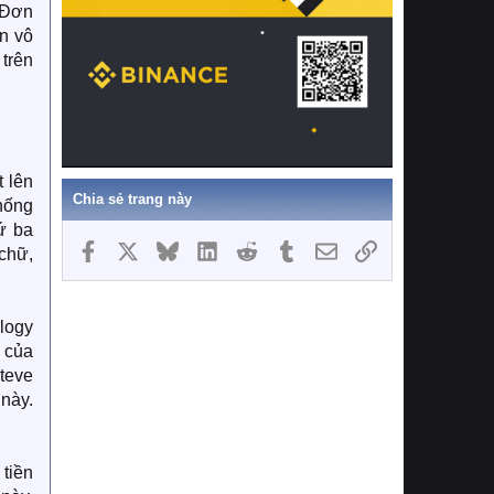
 Đơn
àn vô
 trên
t lên
Chia sẻ trang này
thống
ứ ba
Facebook
X
Bluesky
LinkedIn
Reddit
Tumblr
Email
Link
 chữ,
ology
 của
Steve
 này.
 tiền