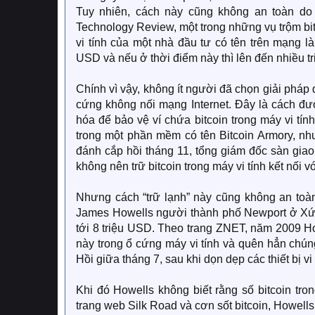
Tuy nhiên, cách này cũng không an toàn do
Technology Review, một trong những vụ trộm bit
vi tính của một nhà đầu tư có tên trên mạng là A
USD và nếu ở thời điểm này thì lên đến nhiều t
Chính vì vậy, không ít người đã chọn giải pháp 
cứng không nối mạng Internet. Đây là cách đư
hóa để bảo vệ ví chứa bitcoin trong máy vi tín
trong một phần mềm có tên Bitcoin Armory, nhưn
đánh cắp hồi tháng 11, tổng giám đốc sàn giao
không nên trữ bitcoin trong máy vi tính kết nối vớ
Nhưng cách “trữ lạnh” này cũng không an toàn
James Howells người thành phố Newport ở Xứ Wa
tới 8 triệu USD. Theo trang ZNET, năm 2009 Ho
này trong ổ cứng máy vi tính và quên hẳn chúng
Hồi giữa tháng 7, sau khi dọn dẹp các thiết bị v
Khi đó Howells không biết rằng số bitcoin tro
trang web Silk Road và cơn sốt bitcoin, Howells