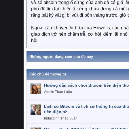
và số bitcoin trong ổ cứng của anh đã có giá l
phố để tìm lại chiếc ổ cứng chứa đựng cả một 
rằng bất kỳ vật gì bị vứt đi bốn tháng trước, gi
Ngoài câu chuyện hi hữu của Howells, các nhà đ
giao dịch trở nên chậm trễ, cơ hội kiếm lãi nhỏ
bội.
Những người đang xem chủ đề này
Các chủ đề tương tự
Hướng dẫn cách chơi Bitcoin trên điện tho
Admin
Thảo Luận
Lịch sử Bitcoin và lịch sử thống trị của Bit
tiền điện tử
triducdinh
Thảo Luận