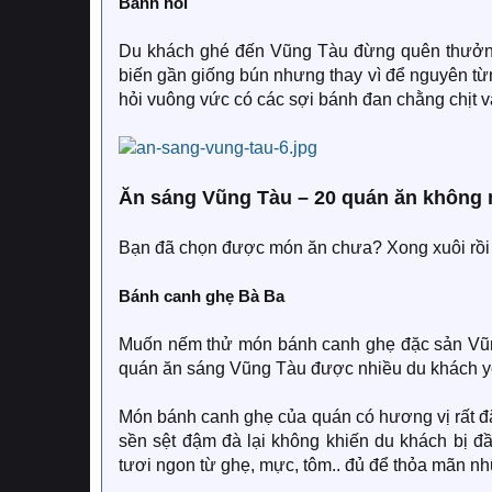
Bánh hỏi
Du khách ghé đến Vũng Tàu đừng quên thưởn
biến gần giống bún nhưng thay vì để nguyên t
hỏi vuông vức có các sợi bánh đan chằng chịt 
Ăn sáng Vũng Tàu – 20 quán ăn không 
Bạn đã chọn được món ăn chưa? Xong xuôi rồi 
Bánh canh ghẹ Bà Ba
Muốn nếm thử món bánh canh ghẹ đặc sản Vũng
quán ăn sáng Vũng Tàu được nhiều du khách yê
Món bánh canh ghẹ của quán có hương vị rất đặc
sền sệt đậm đà lại không khiến du khách bị đ
tươi ngon từ ghẹ, mực, tôm.. đủ để thỏa mãn n