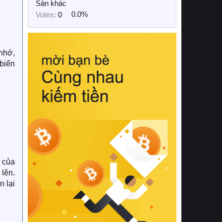
Sàn khác
Votes:
0
0.0%
nhớ,
biến
 của
 lên.
n lại