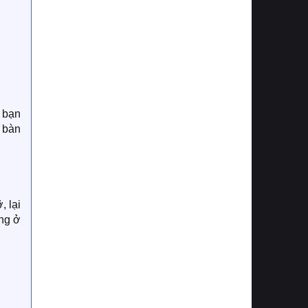
à bạn
 bàn
 lại
áng ở