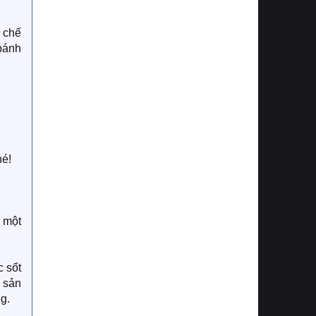
 chế
bánh
hé!
 một
c sốt
 sản
g.