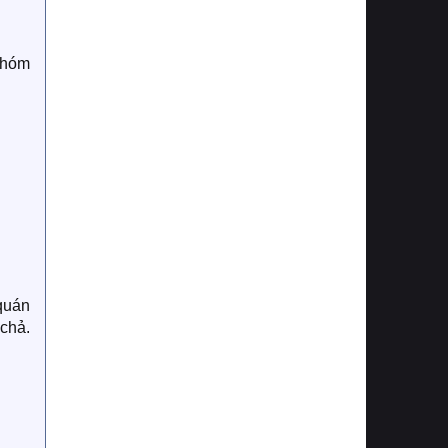
nhóm
quán
 chả.