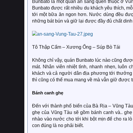
Bunbato là một quán ăn sáng quen thuộc ở Vũn
Bunbato được rất nhiều du khách yêu thích, mỗ
tới một bữa ăn ngon hơn. Nước dùng đều đượ
những bát bún và giữ lại được đầy đủ chất din
Tô Thập Cẩm – Xương Ống – Súp Bò Tái
Không chỉ vậy, quán Bunbato lúc nào cũng được
mát. Nhân viên nhiệt tình, nhanh nhẹn, luôn 
khách và cả người dân địa phương tới thưởng 
thì cũng có thể mua mang về mà vẫn giữ được t
Bánh canh ghẹ
Đến với thành phố biển của Bà Rịa – Vũng Tàu
ghẹ của Vũng Tàu sẽ gồm bánh canh và.. ghẹ 
nhào vào nước cho tới khi bột mịn để cho ra l
con đúng là no phải biết.