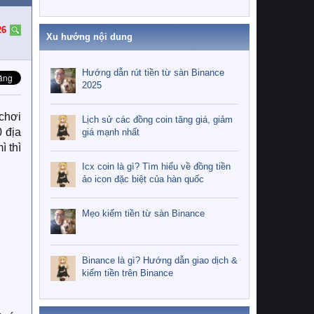
26
Xu hướng nội dung
Hướng dẫn rút tiền từ sàn Binance
2025
chơi
Lịch sử các đồng coin tăng giá, giảm
 địa
giá mạnh nhất
 thì
Icx coin là gì? Tìm hiểu về đồng tiền
ảo icon đặc biệt của hàn quốc
Mẹo kiếm tiền từ sàn Binance
Binance là gì? Hướng dẫn giao dịch &
kiếm tiền trên Binance