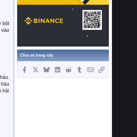
 bột
 vào
Chia sẻ trang này
Facebook
X
Bluesky
LinkedIn
Reddit
Tumblr
Email
Link
hàu.
 hàu
 hải