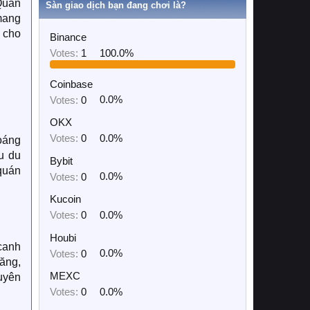
Quán
Sàn giao dịch bạn đang chơi là?
 mang
 cho
Binance
Votes:
1
100.0%
Coinbase
Votes:
0
0.0%
OKX
Votes:
0
0.0%
hoáng
u du
Bybit
quán
Votes:
0
0.0%
Kucoin
Votes:
0
0.0%
Houbi
canh
Votes:
0
0.0%
ăng,
MEXC
uyên
Votes:
0
0.0%