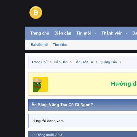
Trang chủ
Diễn đàn
Tin mới
Thành viên
Da
Bài viết mới
Tìm kiếm
Trang Chủ
Diễn Đàn
Tiền Điện Tử
Quảng Cáo
Hướng dẫ
Ăn Sáng Vũng Tàu Có Gì Ngon?
1
người đang xem
17 Tháng mười 2023