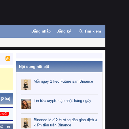
Đăng nhập
Đăng ký
Tìm kiếm
Nội dung nổi bật
Binance
MEXC
Mỗi ngày 1 kèo Future sàn Binance
[Xóa]
Tin tức crypto cập nhật hàng ngày
o dõi
Binance là gì? Hướng dẫn giao dịch &
kiếm tiền trên Binance
#1