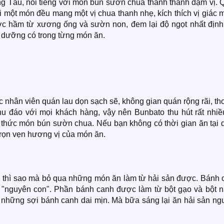
g Tàu, nổi tiếng với món bún sườn chua thanh thanh đậm vị. 
i một món đều mang một vị chua thanh nhẹ, kích thích vị giác
c hầm từ xương ống và sườn non, đem lại độ ngọt nhất định
h dưỡng có trong từng món ăn.
 nhân viên quán lau dọn sạch sẽ, không gian quán rộng rãi, t
chu đáo với mọi khách hàng, vậy nên Bunbato thu hút rất nhiề
thức món bún sườn chua. Nếu bạn không có thời gian ăn tại 
rọn vẹn hương vị của món ăn.
 thì sao mà bỏ qua những món ăn làm từ hải sản được. Bánh 
"nguyên con". Phần bánh canh được làm từ bột gạo và bột n
ò những sợi bánh canh dai mịn. Mà bữa sáng lại ăn hải sản ng