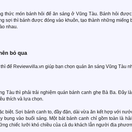
g thức món bánh hỏi để ăn sáng ở Vũng Tàu. Bánh hỏi được
ừng sợi thì bánh được đóng vào khuôn, tạo thành những miếng 
vào nhau.
nên bỏ qua
thì để Reviewvilla.vn giúp bạn chọn quán ăn sáng Vũng Tàu n
 Tàu thì phải trải nghiệm quán bánh canh ghẹ Bà Ba. Đây là
u thích và lựa chọn.
 biệt. Sợi bánh canh to, đầy đặn, dài vừa ăn kết hợp với nướ
ầy bụng vào buổi sáng. Một bát bánh canh chỉ gồm toàn là hải
hững chiếc lưỡi khó chiều của cả du khách lẫn người địa phươn