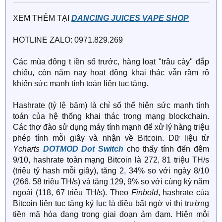
XEM THÊM TẠI
DANCING JUICES VAPE SHOP
HOTLINE ZALO: 0971.829.269
Các mùa đông t iền số trước, hàng loạt "trâu cày" đắp
chiếu, còn năm nay hoạt động khai thác vẫn rầm rộ
khiến sức mạnh tính toán liên tục tăng.
Hashrate (tỷ lệ băm) là chỉ số thể hiện sức mạnh tính
toán của hệ thống khai thác trong mạng blockchain.
Các thợ đào sử dụng máy tính mạnh để xử lý hàng triệu
phép tính mỗi giây và nhận về Bitcoin. Dữ liệu từ
Ycharts
DOTMOD Dot Switch
cho thấy tính đến đêm
9/10, hashrate toàn mạng Bitcoin là 272, 81 triệu TH/s
(triệu tỷ hash mỗi giây), tăng 2, 34% so với ngày 8/10
(266, 58 triệu TH/s) và tăng 129, 9% so với cùng kỳ năm
ngoái (118, 67 triệu TH/s). Theo
Finbold
, hashrate của
Bitcoin liên tục tăng kỷ lục là điều bất ngờ vì thị trường
tiền mã hóa đang trong giai đoạn ảm đạm. Hiện mỗi