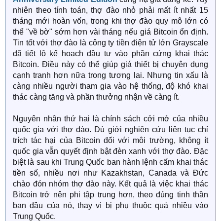
nhiên theo tính toán, thợ đào nhỏ phải mất ít nhất 15
tháng mới hoàn vốn, trong khi thợ đào quy mô lớn có
thể "về bờ" sớm hơn vài tháng nếu giá Bitcoin ổn định.
Tin tốt với thợ đào là công ty tiền điện tử lớn Grayscale
đã tiết lộ kế hoạch đầu tư vào phần cứng khai thác
Bitcoin. Điều này có thể giúp giá thiết bị chuyên dụng
cạnh tranh hơn nữa trong tương lai. Nhưng tin xấu là
càng nhiều người tham gia vào hệ thống, độ khó khai
thác càng tăng và phần thưởng nhận về càng ít.
Nguyên nhân thứ hai là chính sách cởi mở của nhiều
quốc gia với thợ đào. Dù giới nghiên cứu liên tục chỉ
trích tác hại của Bitcoin đối với môi trường, không ít
quốc gia vẫn quyết định bật đèn xanh với thợ đào. Đặc
biệt là sau khi Trung Quốc ban hành lệnh cấm khai thác
tiền số, nhiều nơi như Kazakhstan, Canada và Đức
chào đón nhóm thợ đào này. Kết quả là việc khai thác
Bitcoin trở nên phi tập trung hơn, theo đúng tinh thần
ban đầu của nó, thay vì bị phụ thuộc quá nhiều vào
Trung Quốc.