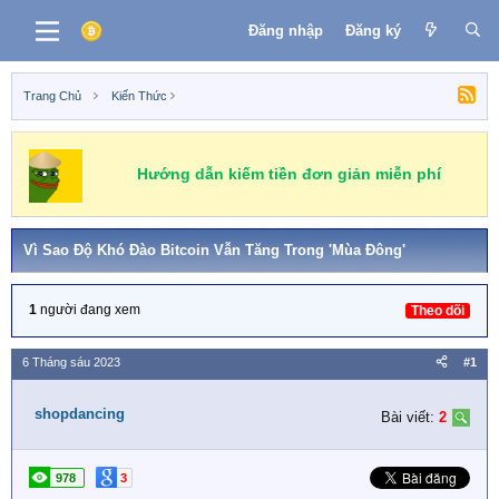
Đăng nhập
Đăng ký
Trang Chủ
Kiến Thức
Hướng dẫn kiếm tiền đơn giản miễn phí
Vì Sao Độ Khó Đào Bitcoin Vẫn Tăng Trong 'mùa Đông'
1
người đang xem
Theo dõi
6 Tháng sáu 2023
#1
shopdancing
Bài viết:
2
978
3