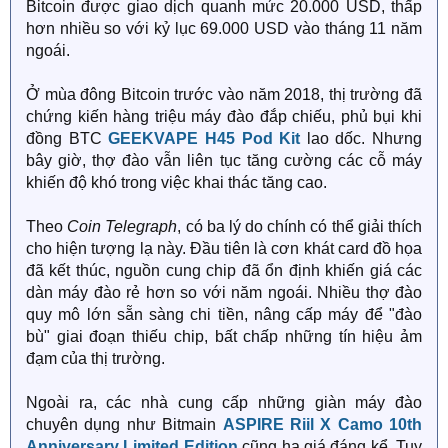
Bitcoin được giao dịch quanh mức 20.000 USD, thấp
hơn nhiều so với kỷ lục 69.000 USD vào tháng 11 năm
ngoái.
Ở mùa đông Bitcoin trước vào năm 2018, thị trường đã
chứng kiến hàng triệu máy đào đắp chiếu, phủ bụi khi
đồng BTC
GEEKVAPE H45 Pod Kit
lao dốc. Nhưng
bây giờ, thợ đào vẫn liên tục tăng cường các cỗ máy
khiến độ khó trong việc khai thác tăng cao.
Theo
Coin Telegraph
, có ba lý do chính có thể giải thích
cho hiện tượng lạ này. Đầu tiên là cơn khát card đồ họa
đã kết thúc, nguồn cung chip đã ổn định khiến giá các
dàn máy đào rẻ hơn so với năm ngoái. Nhiều thợ đào
quy mô lớn sẵn sàng chi tiền, nâng cấp máy để "đào
bù" giai đoạn thiếu chip, bất chấp những tín hiệu ảm
đạm của thị trường.
Ngoài ra, các nhà cung cấp những giàn máy đào
chuyên dụng như Bitmain
ASPIRE Riil X Camo 10th
Anniversary Limited Edition
cũng hạ giá đáng kể. Tuy