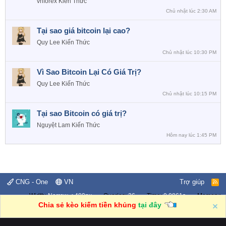
vnforex
Kiến Thức
Chủ nhật lúc 2:30 AM
Tại sao giá bitcoin lại cao?
Quy Lee
Kiến Thức
Chủ nhật lúc 10:30 PM
Vì Sao Bitcoin Lại Có Giá Trị?
Quy Lee
Kiến Thức
Chủ nhật lúc 10:15 PM
Tại sao Bitcoin có giá trị?
Nguyệt Lam
Kiến Thức
Hôm nay lúc 1:45 PM
CNG - One
VN
Trợ giúp
R
S
Width
Queries
26
Time
0.0861s
Memory
S
4.23MB
Chia sẻ kèo kiếm tiền khủng
tại đây