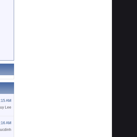
3:15 AM
uy Lee
8:16 AM
ducdinh