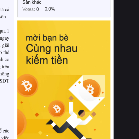
Sàn khác
là cả
Votes:
0
0.0%
xộn.
qua 1
 ngay
 giải
ó thể
ch có
 trên
thông
 USDT
ể các
 việc