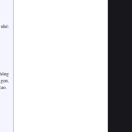
 nhé:
không
 gọn,
cao.