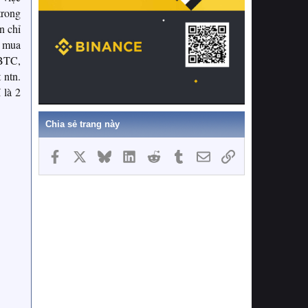
trong
n chỉ
ể mua
 BTC,
 ntn.
 là 2
Chia sẻ trang này
Facebook
X
Bluesky
LinkedIn
Reddit
Tumblr
Email
Link