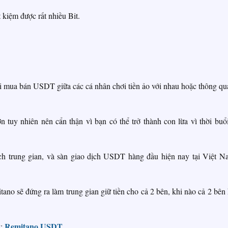
t kiệm được rất nhiều Bit.
i mua bán USDT giữa các cá nhân chơi tiền ảo với nhau hoặc thông qu
 tuy nhiên nên cẩn thận vì bạn có thể trở thành con lừa vì thời buổ
ch trung gian, và sàn giao dịch USDT hàng đầu hiện nay tại Việt N
ano sẽ đứng ra làm trung gian giữ tiền cho cả 2 bên, khi nào cả 2 bên
Remitano USDT
y: