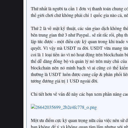
Thứ nhất là người ta cần 1 đơn vị thanh toán chung có t
thế giới chơi chứ không phải chỉ 1 quốc gia nào cả, n
Thứ 2 là về mặt kỹ thuật, các sàn giao dịch không thể
bên trung gian thứ 3 như Paypal.. sẽ rất rắc rối, phụ
lập tức được - một điều cực kỳ quan trong khi trade vì
quyết. Vì vậy mà USDT ra đời. USDT vừa mang tính c
coi là 1 loại tiền ảo vì nó hoạt động trên blockchain 
thể dễ dàng đồng bộ và quản lý nó trên máy chủ của 
blockchain nên nó minh bạch vì ai cũng có thể kiểm
thường là USDT luôn được cung cấp & phân phối liên 
tương đương giá trị 1 USD ngoài đời.
Chi tiết hơn về vấn đề này các bạn xem phần nâng ca
Một ưu điểm cực kỳ quan trọng nữa của việc nên sử d
bạn không để ý và không quan tâm lắm nhưng với nhữ