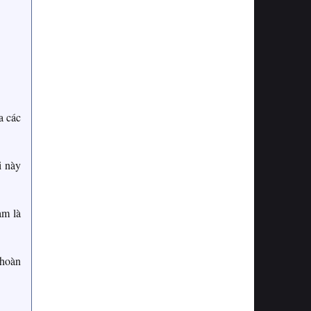
a các
i này
am là
 hoàn