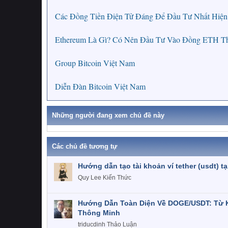
Các Đồng Tiền Điện Tử Đáng Để Đầu Tư Nhất Hiệ
Ethereum Là Gì? Có Nên Đầu Tư Vào Đồng ETH Tha
Group Bitcoin Việt Nam
Diễn Đàn Bitcoin Việt Nam
Những người đang xem chủ đề này
Các chủ đề tương tự
Hướng dẫn tạo tài khoản ví tether (usdt) tại
Quy Lee
Kiến Thức
Hướng Dẫn Toàn Diện Về DOGE/USDT: Từ 
Thông Minh
triducdinh
Thảo Luận