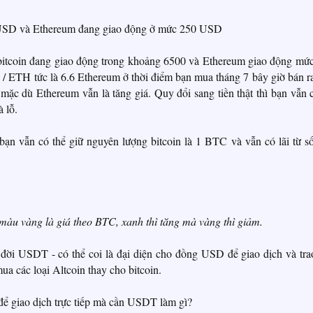
0 USD và Ethereum đang giao động ở mức 250 USD
 bitcoin đang giao động trong khoảng 6500 và Ethereum giao động mứ
 ETH tức là 6.6 Ethereum ở thời điểm bạn mua tháng 7 bây giờ bán r
c dù Ethereum vẫn là tăng giá. Quy đổi sang tiền thật thì bạn vẫn c
 lỗ.
 vẫn có thể giữ nguyên lượng bitcoin là 1 BTC và vẫn có lãi từ số
àu vàng là giá theo BTC, xanh thì tăng mà vàng thì giảm.
 đời USDT - có thể coi là đại diện cho đồng USD để giao dịch và tra
ua các loại Altcoin thay cho bitcoin.
để giao dịch trực tiếp mà cần USDT làm gì?