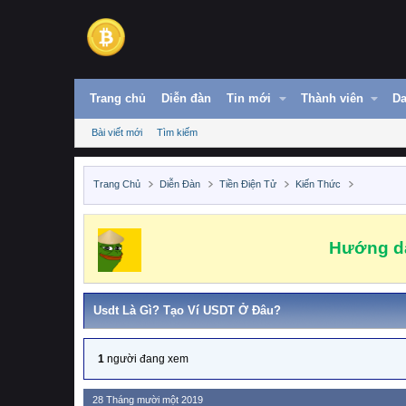
Trang chủ
Diễn đàn
Tin mới
Thành viên
Da
Bài viết mới
Tìm kiếm
Trang Chủ
Diễn Đàn
Tiền Điện Tử
Kiến Thức
Hướng dẫ
Usdt Là Gì? Tạo Ví USDT Ở Đâu?
1
người đang xem
28 Tháng mười một 2019