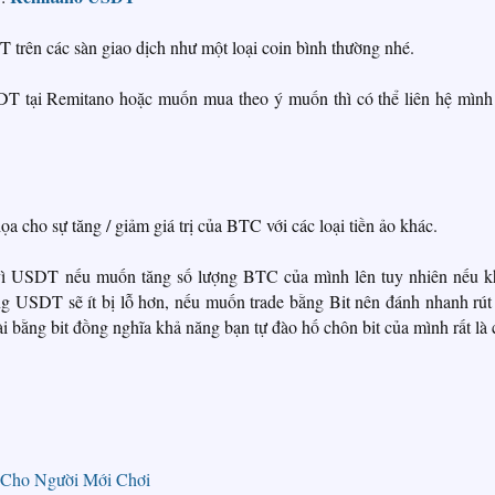
trên các sàn giao dịch như một loại coin bình thường nhé.
T tại Remitano hoặc muốn mua theo ý muốn thì có thể liên hệ mình
họa cho sự tăng / giảm giá trị của BTC với các loại tiền ảo khác.
 vì USDT nếu muốn tăng số lượng BTC của mình lên tuy nhiên nếu 
ng USDT sẽ ít bị lỗ hơn, nếu muốn trade bằng Bit nên đánh nhanh rút
ài bằng bit đồng nghĩa khả năng bạn tự đào hố chôn bit của mình rất là 
 Cho Người Mới Chơi