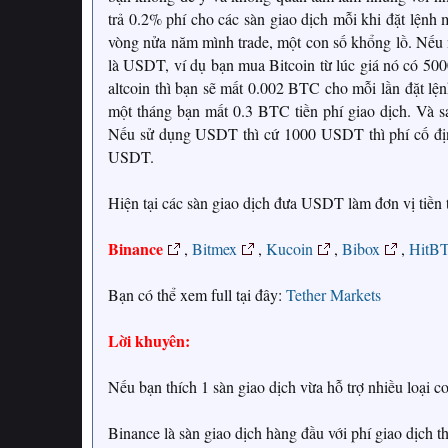
trả 0.2% phí cho các sàn giao dịch mỗi khi đặt lệnh
vòng nửa năm mình trade, một con số khổng lồ. Nếu 
là USDT, ví dụ bạn mua Bitcoin từ lúc giá nó có 500
altcoin thì bạn sẽ mất 0.002 BTC cho mỗi lần đặt lệ
một tháng bạn mất 0.3 BTC tiền phí giao dịch. Và sa
Nếu sử dụng USDT thì cứ 1000 USDT thì phí cố định 
USDT.
Hiện tại các sàn giao dịch đưa USDT làm đơn vị tiền 
Binance
,
Bitmex
,
Kucoin
,
Bibox
,
HitB
Bạn có thể xem full tại đây:
Tether Markets
Lời khuyên:
Nếu bạn thích 1 sàn giao dịch vừa hỗ trợ nhiều loại 
Binance là sàn giao dịch hàng đầu với phí giao dịch thấ