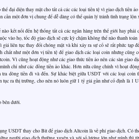
hể đại diện thay mặt cho tất cả các các loại tiền tệ vì giao dịch tiền ảo 
ên cần một đơn vị chung để dễ dàng có thể quản lý tránh tình trạng lộn 
 nào kết nối đến hệ thống tất cả các ngân hàng trên thế giới hay phải 
 thuộc vào họ, tốc độ giao dịch sẽ cực kỳ chậm không thể nào thanh toán
 giá liên tục thay đổi chóng mặt và khi xảy ra sự cố sẽ rất phức tạp để
hất như một đơn vị tiền tệ để giao dịch các loại coin nhưng cũng c
bitcoin. Vì cũng hoạt động như các giao thức tiền ảo nên các sàn giao dị
mình chỉ như các đồng tiền ảo khác. Hơn nữa cũng chính vì hoạt động
 tra dòng tiền đi và đến. Sự khác biệt giữa USDT với các loại coin 
tục ra thị trường, cho nên nó luôn giữ 1 tỷ giá gần như cố định là 1
o bên dưới.
ụng USDT thay cho Bit để giao dịch Altcoin là về phí giao dịch. Có th
ng người giao dịch thường xuyên và với số lượng lớn như mình thì từ