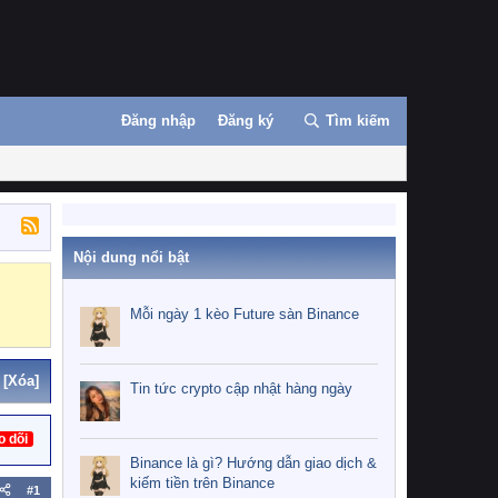
Đăng nhập
Đăng ký
Tìm kiếm
Nội dung nổi bật
Binance
MEXC
Mỗi ngày 1 kèo Future sàn Binance
[Xóa]
Tin tức crypto cập nhật hàng ngày
o dõi
Binance là gì? Hướng dẫn giao dịch &
kiếm tiền trên Binance
#1