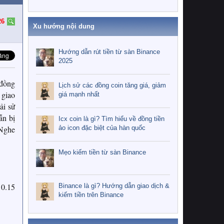
26
Xu hướng nội dung
Hướng dẫn rút tiền từ sàn Binance
2025
 đồng
Lịch sử các đồng coin tăng giá, giảm
 giao
giá mạnh nhất
ải sử
ẫn bị
Icx coin là gì? Tìm hiểu về đồng tiền
ảo icon đặc biệt của hàn quốc
 Nghe
Mẹo kiếm tiền từ sàn Binance
 0.15
Binance là gì? Hướng dẫn giao dịch &
kiếm tiền trên Binance