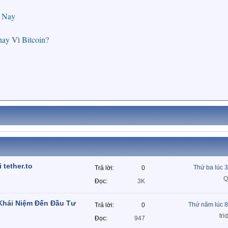
n Nay
y Vì Bitcoin?
 tether.to
Thứ ba lúc 
Trả lời
0
Q
Đọc
3K
Khái Niệm Đến Đầu Tư
Thứ năm lúc 
Trả lời
0
tri
Đọc
947