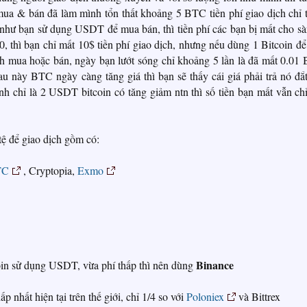
 mua & bán đã làm mình tổn thất khoảng 5 BTC tiền phí giao dịch chỉ 
như bạn sử dụng USDT để mua bán, thì tiền phí các bạn bị mất cho sà
0, thì bạn chỉ mất 10$ tiền phí giao dịch, nhưng nếu dùng 1 Bitcoin đ
nh mua hoặc bán, ngày bạn lướt sóng chỉ khoảng 5 lần là đã mất 0.01
u này BTC ngày càng tăng giá thì bạn sẽ thấy cái giá phải trả nó đắt
chỉ là 2 USDT bitcoin có tăng giảm ntn thì số tiền bạn mất vẫn chỉ
tệ để giao dịch gồm có:
TC
, Cryptopia,
Exmo
Binance
coin sử dụng USDT, vừa phí thấp thì nên dùng
p nhất hiện tại trên thế giới, chỉ 1/4 so với
Poloniex
và Bittrex