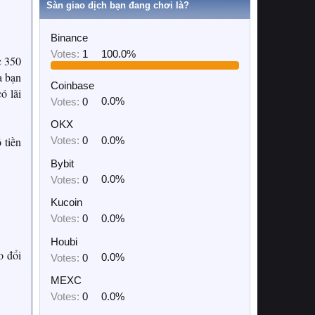
Sàn giao dịch bạn đang chơi là?
Binance
Votes:
1
100.0%
c 350
a bạn
Coinbase
ó lãi
Votes:
0
0.0%
OKX
Votes:
0
0.0%
 tiền
Bybit
Votes:
0
0.0%
Kucoin
Votes:
0
0.0%
Houbi
o đổi
Votes:
0
0.0%
MEXC
Votes:
0
0.0%