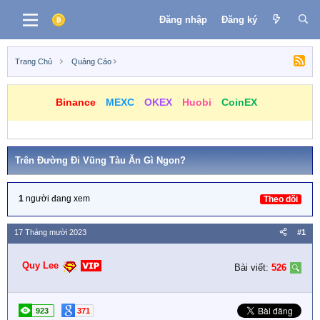
Đăng nhập
Đăng ký
Trang Chủ
Quảng Cáo
Binance
MEXC
OKEX
Huobi
CoinEX
Trên Đường Đi Vũng Tàu Ăn Gì Ngon?
1
người đang xem
Theo dõi
17 Tháng mười 2023
#1
Quy Lee
Bài viết:
526
923
371