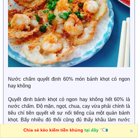
Nước chấm quyết định 60% món bánh khọt có ngon
hay không
Quyết định bánh khọt có ngon hay không hết 60% là
nước chấm. Độ mặn, ngọt, chua, cay vừa phải chính là
tiêu chí tiên quyết về sự nổi tiếng của một quán bánh
khọt. Bấy nhiêu đó thôi cũng đủ thấy khâu làm nước
chấm quan trọng tới chừng nào.
Chia sẻ kèo kiếm tiền khủng
tại đây