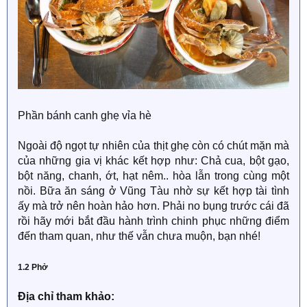
Phần bánh canh ghẹ vỉa hè
Ngoài độ ngọt tự nhiên của thịt ghẹ còn có chút mặn mà
của những gia vị khác kết hợp như: Chả cua, bột gạo,
bột năng, chanh, ớt, hạt nêm.. hòa lẫn trong cùng một
nồi. Bữa ăn sáng ở Vũng Tàu nhờ sự kết hợp tài tình
ấy mà trở nên hoàn hảo hơn. Phải no bụng trước cái đã
rồi hãy mới bắt đầu hành trình chinh phục những điểm
đến tham quan, như thế vẫn chưa muộn, bạn nhé!
1.2 Phở
Địa chỉ tham khảo: