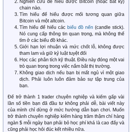
Nghiên cứu để hiểu được Bitcoin (hoặc bất kỳ)
chain nào.
Tìm hiểu để hiểu được mối tương quan giữa
Bitcoin và một altcoin.
Tìm hiểu để hiểu các
biểu đồ nến
(candle stick).
Nó cung cấp thông tin quan trọng, mà không thể
tìm ở các biểu đồ khác.
Giới hạn lợi nhuận và mức chốt lỗ, không được
tham lam và giữ kỷ luật tuyệt đối
Học các phân tích kỹ thuật. Điều này đóng một vai
trò quan trọng trong việc nắm bắt thị trường.
Không giao dịch nếu bạn bị mất ngủ vì một giao
dịch. Phải luôn luôn đảm bảo sự tập trung của
bạn.
Để trở thành 1 trader chuyên nghiệp và kiếm gấp vài
lần số tiền bạn đã đầu tư không phải dễ, bài viết này
của mình chỉ dừng ở mức hướng dẫn bạn chơi. Muốn
trở thành chuyên nghiệp kiếm hàng trăm thậm chí hàng
ngàn $ mỗi ngày bạn phải bỏ học phí khá là cao đấy và
cũng phải học hỏi đúc kết nhiều nữa.