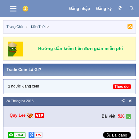
Đăng nhập
Đăng ký
Trang Chủ
Kiến Thức
Hướng dẫn kiếm tiền đơn giản miễn phí
Trade Coin Là Gì?
1
người đang xem
Theo dõi
20 Tháng ba 2018
#1
Quy Lee
Bài viết:
526
2764
175