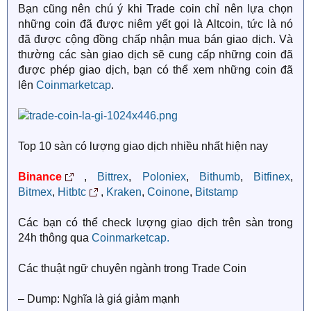
Bạn cũng nên chú ý khi Trade coin chỉ nên lựa chọn
những coin đã được niêm yết gọi là Altcoin, tức là nó
đã được cộng đồng chấp nhận mua bán giao dịch. Và
thường các sàn giao dịch sẽ cung cấp những coin đã
được phép giao dịch, bạn có thể xem những coin đã
lên
Coinmarketcap
.
Top 10 sàn có lượng giao dịch nhiều nhất hiện nay
Binance
,
Bittrex
,
Poloniex
,
Bithumb
,
Bitfinex
,
Bitmex
,
Hitbtc
,
Kraken
,
Coinone
,
Bitstamp
Các bạn có thể check lượng giao dịch trên sàn trong
24h thông qua
Coinmarketcap.
Các thuật ngữ chuyên ngành trong Trade Coin
– Dump: Nghĩa là giá giảm mạnh