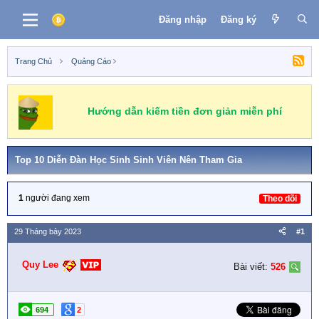
Đăng nhập
Đăng ký
Trang Chủ
Quảng Cáo
Binance
MEXC
OKEX
Huobi
CoinEX
Top 10 Diễn Đàn Học Sinh Sinh Viên Nên Tham Gia
1
người đang xem
Theo dõi
29 Tháng bảy 2023
#1
Quy Lee
Bài viết:
526
694
2