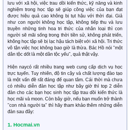
lưu với xã hội, việc trau dồi kiến thức, kỹ năng và kinh
nghiệm trong học tập sẽ giúp công việc của bạn đạt
được hiệu quả cao không bị tụt hậu với thời đại. Giả
như con người không học tập, không tiếp thu và lưu
truyền những tinh hoa tri thức của nhân loại thì con
người sẽ mãi sống trong thời tiền sử, không phát triển,
không học tập sẽ bị lạc hậu tách biệt với xã hội. Tri thức
vô tận việc học không bao giờ là thừa. Bác Hồ nói "một
dân tộc dốt là một dân tộc yếu", quả thật vậy.
Hiện naycó rất nhiều trang web cung cấp dịch vụ học
trực tuyến. Tuy nhiên, độ tin cậy và chất lượng đào tạo
là một vấn đề rất đáng để quan tâm. Cái thời mà chưa
có nhiều diễn đàn học tập như bây giờ thì top 2 diễn
đàn cho các bạn học sinh học tập trau dồi kiến thức là
học mãi và moon. Còn bây giờ, nếu bạn muốn trở thành
"con nhà người ta" thì hãy tham khảo thêm những diễn
đàn sau đây:
1. Hocmai.vn