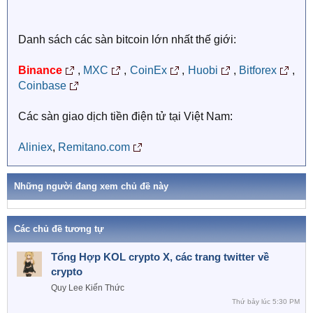
Danh sách các sàn bitcoin lớn nhất thế giới:
Binance
,
MXC
,
CoinEx
,
Huobi
,
Bitforex
,
Coinbase
Các sàn giao dịch tiền điện tử tại Việt Nam:
Aliniex
,
Remitano.com
Những người đang xem chủ đề này
Các chủ đề tương tự
Tổng Hợp KOL crypto X, các trang twitter về
crypto
Quy Lee
Kiến Thức
Thứ bảy lúc 5:30 PM