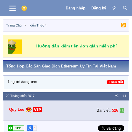
Đăng nhập
Đăng ký
Trang Chủ
Kiến Thức
Hướng dẫn kiếm tiền đơn giản miễn phí
Tổng Hợp Các Sàn Giao Dịch Ethereum Uy Tín Tại Việt Nam
1
người đang xem
Theo dõi
22 Tháng chín 2017
#1
Quy Lee
Bài viết:
526
3191
0