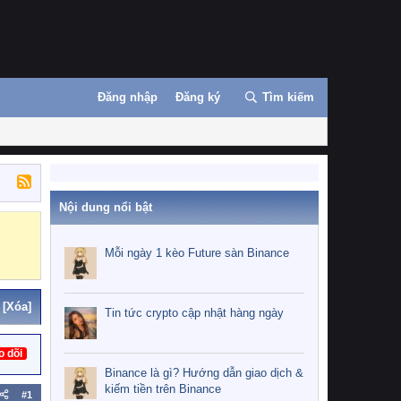
Đăng nhập
Đăng ký
Tìm kiếm
Nội dung nổi bật
Binance
MEXC
Mỗi ngày 1 kèo Future sàn Binance
[Xóa]
Tin tức crypto cập nhật hàng ngày
o dõi
Binance là gì? Hướng dẫn giao dịch &
kiếm tiền trên Binance
#1