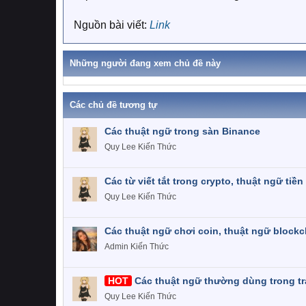
Nguồn bài viết:
Link
Những người đang xem chủ đề này
Các chủ đề tương tự
Các thuật ngữ trong sàn Binance
Quy Lee
Kiến Thức
Các từ viết tắt trong crypto, thuật ngữ tiền
Quy Lee
Kiến Thức
Các thuật ngữ chơi coin, thuật ngữ blockc
Admin
Kiến Thức
HOT
Các thuật ngữ thường dùng trong t
Quy Lee
Kiến Thức