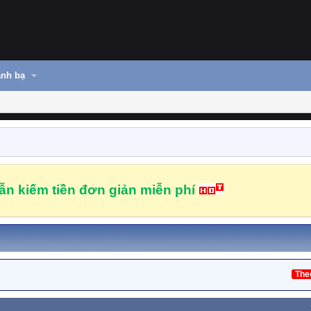
nh bạ
n kiếm tiền đơn giản miễn phí
The