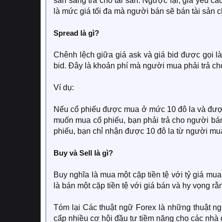
sẵn sàng trả cho tài sản. Ngược lại, giá yêu c
là mức giá tối đa mà người bán sẽ bán tài sản c
Spread là gì?
Chênh lệch giữa giá ask và giá bid được gọi là
bid. Đây là khoản phí mà người mua phải trả cho
Ví dụ:
Nếu cổ phiếu được mua ở mức 10 đô la và được h
muốn mua cổ phiếu, bạn phải trả cho người bán
phiếu, bạn chỉ nhận được 10 đô la từ người mua 
Buy và Sell là gì?
Buy nghĩa là mua một cặp tiền tệ với tỷ giá mua
là bán một cặp tiền tệ với giá bán và hy vọng rằ
Tóm lại Các thuật ngữ Forex là những thuật ng
cấp nhiều cơ hội đầu tư tiềm năng cho các nhà 