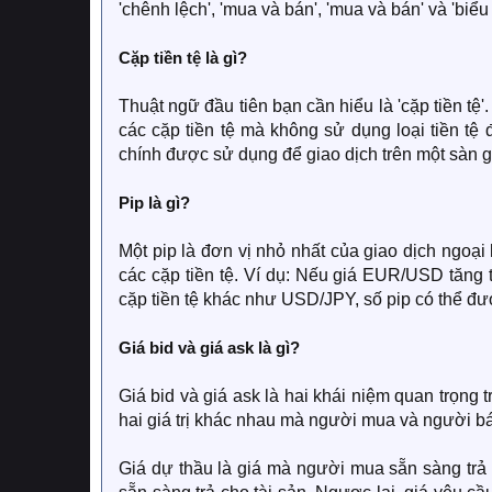
'chênh lệch', 'mua và bán', 'mua và bán' và 'biể
Cặp tiền tệ là gì
?
Thuật ngữ đầu tiên bạn cần hiểu là 'cặp tiền tệ'.
các cặp tiền tệ mà không sử dụng loại tiền tệ 
chính được sử dụng để giao dịch trên một sàn gi
Pip là gì?
Một pip là đơn vị nhỏ nhất của giao dịch ngoạ
các cặp tiền tệ. Ví dụ: Nếu giá EUR/USD tăng từ
cặp tiền tệ khác như USD/JPY, số pip có thể đư
Giá bid và giá ask là gì?
Giá bid và giá ask là hai khái niệm quan trọng tr
hai giá trị khác nhau mà người mua và người b
Giá dự thầu là giá mà người mua sẵn sàng trả 