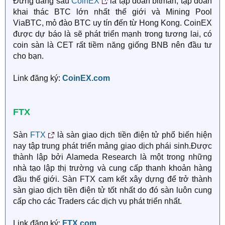
Đứng đằng sau
CoinEX
là tập đoàn bitman, tập đoàn
khai thác BTC lớn nhất thế giới và Mining Pool
ViaBTC, mỏ đào BTC uy tín đến từ Hong Kong. CoinEX
được dự báo là sẽ phát triển mạnh trong tương lai, có
coin sàn là CET rất tiềm năng giống BNB nên đầu tư
cho bạn.
Link đăng ký:
CoinEX.com
FTX
Sàn
FTX
là sàn giao dịch tiền điện tử phổ biến hiện
nay tập trung phát triển mảng giao dịch phái sinh.Được
thành lập bởi Alameda Research là một trong những
nhà tạo lập thị trường và cung cấp thanh khoản hàng
đầu thế giới. Sàn FTX cam kết xây dựng để trở thành
sàn giao dịch tiền điện tử tốt nhất do đó sàn luôn cung
cấp cho các Traders các dịch vụ phát triển nhất.
Link đăng ký:
FTX.com