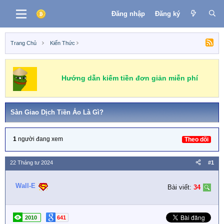
Đăng nhập
Đăng ký
Trang Chủ
Kiến Thức
Binance
MEXC
OKEX
Huobi
CoinEX
Sàn Giao Dịch Tiền Ảo Là Gì?
1
người đang xem
Theo dõi
22 Tháng tư 2024
#1
Wall-E
Bài viết:
34
2010
641