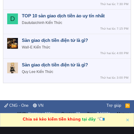
Thứ hai lúc 7:30 PM
TOP 10 sàn giao dịch tiền ảo uy tín nhất
D
Daututaichinh
Kiến Thức
Thứ hai lúc 7:15 PM
Sàn giao dịch tiền điện tử là gì?
Wall-E
Kiến Thức
Thứ hai lúc 4:00 PM
Sàn giao dịch tiền điện tử là gì?
Quy Lee
Kiến Thức
Thứ hai lúc 3:00 PM
CNG - One
VN
Trợ giúp
R
S
Width
Queries
23
Time
0.1610s
Memory
S
4.34MB
Chia sẻ kèo kiếm tiền khủng
tại đây