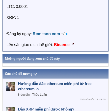
LTC: 0.0001
XRP: 1
Đăng ký ngay:
Remitano.com
Lên sàn giao dịch thế giới:
Binance
Những người đang xem chủ đề này
Các chủ đề tương tự
Hướng dẫn đào ethereum miễn phí từ free
ethereum io
triducdinh
Thảo Luận
Thứ năm lúc 12:45 PM
Đào XRP miễn phí được không?