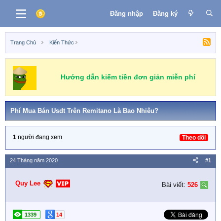
Đăng nhập
Đăng ký
Trang Chủ
Kiến Thức
Hướng dẫn kiếm tiền đơn giản miễn phí
Phí Mua Bán Usdt Trên Remitano Là Bao Nhiêu?
1
người đang xem
Theo dõi
24 Tháng năm 2020
#1
Quy Lee
Bài viết:
526
1339
14