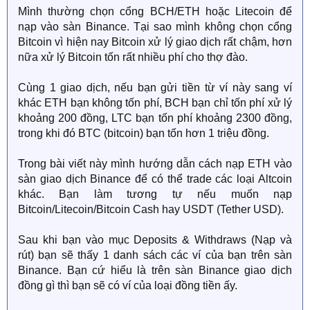
Mình thường chọn cổng BCH/ETH hoặc Litecoin để
nạp vào sàn Binance. Tại sao mình không chọn cổng
Bitcoin vì hiện nay Bitcoin xử lý giao dịch rất chậm, hơn
nữa xử lý Bitcoin tốn rất nhiều phí cho thợ đào.
Cùng 1 giao dịch, nếu bạn gửi tiền từ ví này sang ví
khác ETH bạn không tốn phí, BCH bạn chỉ tốn phí xử lý
khoảng 200 đồng, LTC bạn tốn phí khoảng 2300 đồng,
trong khi đó BTC (bitcoin) bạn tốn hơn 1 triệu đồng.
Trong bài viết này mình hướng dẫn cách nạp ETH vào
sàn giao dịch Binance để có thể trade các loại Altcoin
khác. Bạn làm tương tự nếu muốn nạp
Bitcoin/Litecoin/Bitcoin Cash hay USDT (Tether USD).
Sau khi bạn vào mục Deposits & Withdraws (Nạp và
rút) bạn sẽ thấy 1 danh sách các ví của bạn trên sàn
Binance. Bạn cứ hiểu là trên sàn Binance giao dịch
đồng gì thì bạn sẽ có ví của loại đồng tiền ấy.