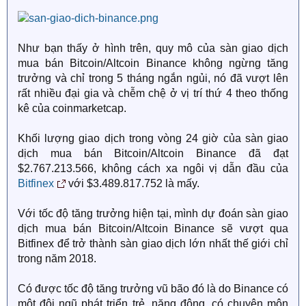
Như bạn thấy ở hình trên, quy mô của sàn giao dịch
mua bán Bitcoin/Altcoin Binance không ngừng tăng
trưởng và chỉ trong 5 tháng ngắn ngủi, nó đã vượt lên
rất nhiều đại gia và chễm chệ ở vị trí thứ 4 theo thống
kê của coinmarketcap.
Khối lượng giao dịch trong vòng 24 giờ của sàn giao
dịch mua bán Bitcoin/Altcoin Binance đã đạt
$2.767.213.566, không cách xa ngôi vị dẫn đầu của
Bitfinex
với $3.489.817.752 là mấy.
Với tốc độ tăng trưởng hiện tại, mình dự đoán sàn giao
dịch mua bán Bitcoin/Altcoin Binance sẽ vượt qua
Bitfinex để trở thành sàn giao dịch lớn nhất thế giới chỉ
trong năm 2018.
Có được tốc độ tăng trưởng vũ bão đó là do Binance có
một đội ngũ phát triển trẻ, năng động, có chuyên môn