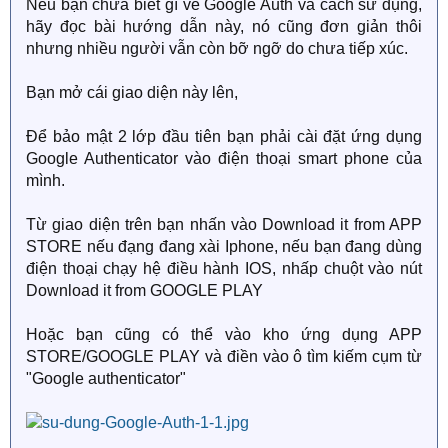
Nếu bạn chưa biết gì về Google Auth và cách sử dụng,
hãy đọc bài hướng dẫn này, nó cũng đơn giản thôi
nhưng nhiều người vẫn còn bỡ ngỡ do chưa tiếp xúc.
Bạn mở cái giao diện này lên,
Để bảo mật 2 lớp đầu tiên bạn phải cài đặt ứng dụng
Google Authenticator vào điện thoại smart phone của
mình.
Từ giao diện trên bạn nhấn vào Download it from APP
STORE nếu đạng đang xài Iphone, nếu bạn đang dùng
điện thoại chạy hệ điều hành IOS, nhấp chuột vào nút
Download it from GOOGLE PLAY
Hoặc bạn cũng có thể vào kho ứng dụng APP
STORE/GOOGLE PLAY và điền vào ô tìm kiếm cụm từ
"Google authenticator"