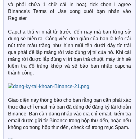
và phải chứa 1 chữ cái in hoa), tick chọn I agree
Binance's Terms of Use xong xuôi bạn nhấn vào
Register
Capcha thú vị nhất từ trước đến nay mà bạn từng sử
dụng sẽ hiện ra. Công việc đơn giản của bạn là kéo cái
nút tròn màu trắng như hình mũi tên dưới đây từ trái
qua phải để lắp mảng rời vào đúng vị trí của nó. Khi cái
mảng rời được lắp đúng vị trí bạn thả chuột, máy tính sẽ
kiểm tra độ trùng khớp và sẽ báo bạn nhập capcha
thành công.
Giao diện này thông báo cho bạn rằng bạn cần phải xác
thực địa chỉ email mà bạn đã dùng để đăng ký tài khoản
Binance. Bạn cần đăng nhập vào địa chỉ email, kiểm tra
email được gửi từ Binance trong hộp thư đến, hoặc nếu
không có trong hộp thư đến, check cả trong mục Spam.