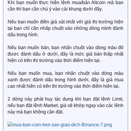
Khi bạn muốn thực hiện lệnh mua/bán Altcoin mà bạn
cần thì bạn cần chú ý vào cái khung dưới đây.
Nếu bạn muốn điền giá sát nhất với giá thị trường hiện
tại bạn chỉ cần nhấp chuột vào những dòng mình đánh
dấu trong hình.
Nếu bạn muốn bán, bạn nhấn chuột vào dòng màu đỏ
được đánh dấu ở dưới, đây là mức giá bán thấp nhất
hiện có trên thị trường vào thời điểm hiện tại.
Nếu bạn muốn mua, bạn nhấn chuột vào dòng màu
xanh được đánh dấu trong hình dưới, đây là giá mua
cao nhất hiện có trên thị trường vào thời điểm hiện tại.
2 dòng này phát huy tác dụng khi bạn đặt lệnh Limit,
nếu bạn đặt lệnh Market, giá sẽ khớp ngay vào các lệnh
này mà bạn không cần đặt.