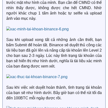
trước mặt như hình của mình. Bạn cần để CMND có thể
nhìn thấy được, không được che hết CMND. Nhờ
người khác chụp 1 tấm ảnh hoặc tự selfie và upload
ảnh vào mục này.
Sau khi upload xong tất cả những ảnh cần thiết, bạn
bấm Submit để hoàn tất. Binance sẽ duyệt thủ công các
tài liệu bạn đã gửi lên và nâng cấp tài khoản lên Level 2
cho bạn sau 2-3 ngày. Lúc này tình trạng tài khoản của
bạn sẽ hiển thị như hình dưới, nghĩa là tài liệu xác minh
của bạn đang được xem xét.
Sau khi việc xét duyệt hoàn thành, tình trạng tài khoản
của bạn sẽ như hình dưới. Bây giờ bạn có thể rút tối đa
đến 100BTC mỗi ngày được rồi.