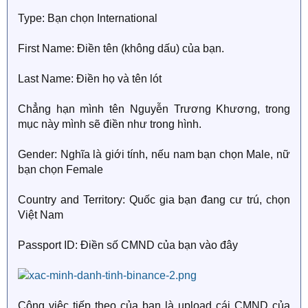
Type: Bạn chọn International
First Name: Điền tên (không dấu) của bạn.
Last Name: Điền họ và tên lót
Chẳng hạn mình tên Nguyễn Trương Khương, trong
mục này mình sẽ điền như trong hình.
Gender: Nghĩa là giới tính, nếu nam bạn chọn Male, nữ
bạn chọn Female
Country and Territory: Quốc gia bạn đang cư trú, chọn
Việt Nam
Passport ID: Điền số CMND của bạn vào đây
Công việc tiếp theo của bạn là upload cái CMND của