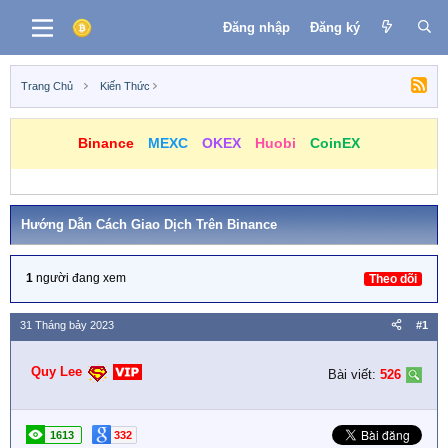
Đăng nhập
Đăng ký
Trang Chủ
Kiến Thức
Binance
MEXC
OKEX
Huobi
CoinEX
Hướng Dẫn Cách Giao Dịch Trên Binance
1
người đang xem
Theo dõi
31 Tháng bảy 2023
#1
Quy Lee
Bài viết:
526
1613
332