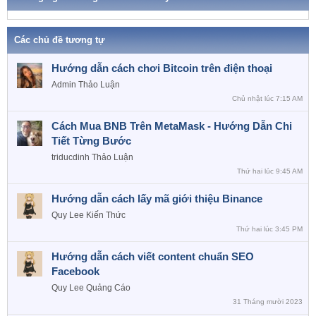
Các chủ đề tương tự
Hướng dẫn cách chơi Bitcoin trên điện thoại
Admin
Thảo Luận
Chủ nhật lúc 7:15 AM
Cách Mua BNB Trên MetaMask - Hướng Dẫn Chi
Tiết Từng Bước
triducdinh
Thảo Luận
Thứ hai lúc 9:45 AM
Hướng dẫn cách lấy mã giới thiệu Binance
Quy Lee
Kiến Thức
Thứ hai lúc 3:45 PM
Hướng dẫn cách viết content chuẩn SEO
Facebook
Quy Lee
Quảng Cáo
31 Tháng mười 2023