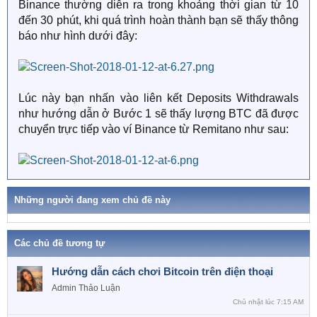
Binance thường diễn ra trong khoảng thời gian từ 10
đến 30 phút, khi quá trình hoàn thành bạn sẽ thấy thông
báo như hình dưới đây:
Lúc này bạn nhấn vào liên kết Deposits Withdrawals
như hướng dẫn ở Bước 1 sẽ thấy lượng BTC đã được
chuyển trực tiếp vào ví Binance từ Remitano như sau:
Những người đang xem chủ đề này
Các chủ đề tương tự
Hướng dẫn cách chơi Bitcoin trên điện thoại
Admin
Thảo Luận
Chủ nhật lúc 7:15 AM