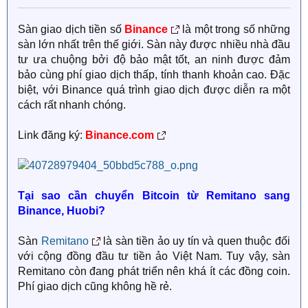
Sàn giao dịch tiền số
Binance
là một trong số những
sàn lớn nhất trên thế giới. Sàn này được nhiều nhà đầu
tư ưa chuộng bởi độ bảo mật tốt, an ninh được đảm
bảo cùng phí giao dịch thấp, tính thanh khoản cao. Đặc
biệt, với Binance quá trình giao dịch được diễn ra một
cách rất nhanh chóng.
Link đăng ký:
Binance.com
Tại sao cần chuyển Bitcoin từ Remitano sang
Binance, Huobi?
Sàn
Remitano
là sàn tiền ảo uy tín và quen thuộc đối
với cộng đồng đầu tư tiền ảo Việt Nam. Tuy vậy, sàn
Remitano còn đang phát triển nên khá ít các đồng coin.
Phí giao dịch cũng không hề rẻ.