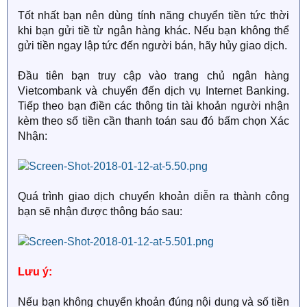
Tốt nhất bạn nên dùng tính năng chuyển tiền tức thời
khi bạn gửi tiề từ ngân hàng khác. Nếu bạn không thể
gửi tiền ngay lập tức đến người bán, hãy hủy giao dịch.
Đầu tiên bạn truy cập vào trang chủ ngân hàng
Vietcombank và chuyển đến dịch vụ Internet Banking.
Tiếp theo bạn điền các thông tin tài khoản người nhận
kèm theo số tiền cần thanh toán sau đó bấm chọn Xác
Nhận:
Quá trình giao dịch chuyển khoản diễn ra thành công
bạn sẽ nhận được thông báo sau:
Lưu ý:
Nếu bạn không chuyển khoản đúng nội dung và số tiền