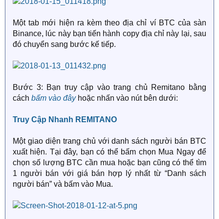
Một tab mới hiện ra kèm theo địa chỉ ví BTC của sàn
Binance, lúc này bạn tiến hành copy địa chỉ này lại, sau
đó chuyển sang bước kế tiếp.
Bước 3: Bạn truy cập vào trang chủ Remitano bằng
cách
bấm vào đây
hoặc nhấn vào nút bên dưới:
Truy Cập Nhanh REMITANO
Một giao diện trang chủ với danh sách người bán BTC
xuất hiện. Tại đây, bạn có thể bấm chọn Mua Ngay để
chọn số lượng BTC cần mua hoặc bạn cũng có thể tìm
1 người bán với giá bán hợp lý nhất từ “Danh sách
người bán” và bấm vào Mua.