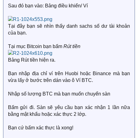
Sau đó bạn vào: Bảng điều khiển/ Ví
Tại đây bạn sẽ nhìn thấy danh sachs số dư tài khoản
của bạn.
Tại mục Bitcoin bạn bấm
Rút tiền
Bảng Rút tiền hiện ra.
Bạn nhập địa chỉ ví trên Huobi hoặc Binance mà bạn
vừa lấy ở bước trên dán vào ô Ví BTC.
Nhập số lượng BTC mà bạn muốn chuyển sàn
Bấm gửi đi. Sàn sẽ yêu cầu bạn xác nhận 1 lần nữa
bằng mật khẩu hoặc xác thực 2 lớp.
Bạn cứ bấm xác thực là xong!