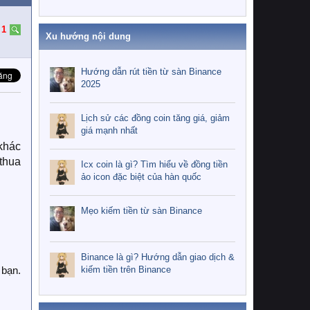
:
1
Xu hướng nội dung
Hướng dẫn rút tiền từ sàn Binance
2025
Lịch sử các đồng coin tăng giá, giảm
giá mạnh nhất
 khác
 thua
Icx coin là gì? Tìm hiểu về đồng tiền
ảo icon đặc biệt của hàn quốc
Mẹo kiếm tiền từ sàn Binance
Binance là gì? Hướng dẫn giao dịch &
kiếm tiền trên Binance
 bạn.