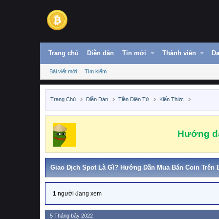
Trang chủ
Diễn đàn
Tin mới
Thành viên
Da
Bài viết mới
Tìm kiếm
Trang Chủ
Diễn Đàn
Tiền Điện Tử
Kiến Thức
Hướng dẫ
Giao Dịch Spot Là Gì? Hướng Dẫn Mua Bán Coin Trên 
1
người đang xem
5 Tháng bảy 2022