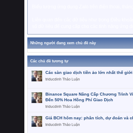
Biểu tượng ứng dụng Zalo trên điện thoại, thá
Liên quan đến các dữ liệu như trong Điều khoản
số dữ liệu để cung cấp cho các tính năng ứng d
Những người đang xem chủ đề này
Các chủ đề tương tự
Các sàn giao dịch tiền ảo lớn nhất thế giới
triducdinh
Thảo Luận
Binance Square Nâng Cấp Chương Trình Vi
Đến 50% Hoa Hồng Phí Giao Dịch
triducdinh
Thảo Luận
Giá BCH hôm nay: phân tích, dự đoán và c
triducdinh
Thảo Luận