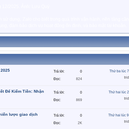
ng 12/2025. Ảnh: Lưu Quý
 sử dụng, Zalo cho biết trong quá trình vận hành, nền tảng cầ
ụng, đảm bảo dịch vụ hoạt động ổn định, và bảo mật tài khoản.
 2025
Thứ ba lúc 
Trả lời
0
tri
Đọc
824
ết Để Kiếm Tiền: Nhận
Thứ hai lúc 
Trả lời
0
tri
Đọc
869
hiến lược giao dịch
Thứ hai lúc 
Trả lời
0
tri
Đọc
2K