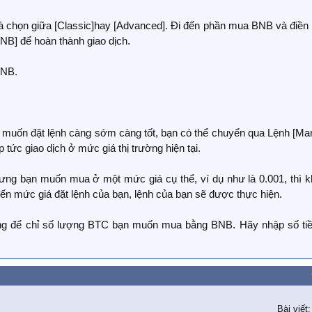
à chọn giữa [Classic]hay [Advanced]. Đi đến phần mua BNB và điề
BNB] để hoàn thành giao dịch.
BNB.
uốn đặt lệnh càng sớm càng tốt, bạn có thể chuyển qua Lệnh [Mar
 tức giao dịch ở mức giá thị trường hiện tại.
ưng bạn muốn mua ở một mức giá cụ thể, ví dụ như là 0.001, thì k
 đến mức giá đặt lệnh của bạn, lệnh của bạn sẽ được thực hiện.
ng để chỉ số lượng BTC bạn muốn mua bằng BNB. Hãy nhập số ti
Bài viết