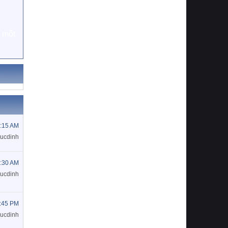
n một
7:15 AM
ducdinh
2:30 AM
ducdinh
9:45 PM
ducdinh