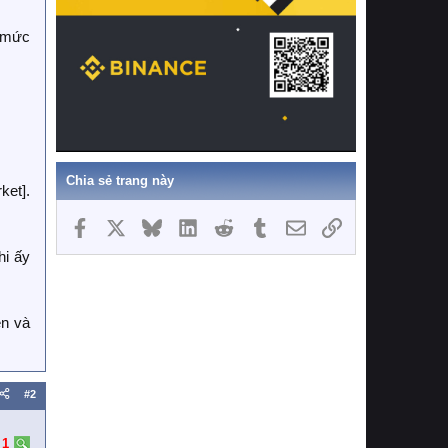
n mức
Chia sẻ trang này
ket].
Facebook
X
Bluesky
LinkedIn
Reddit
Tumblr
Email
Link
hi ấy
ền và
#2
:
1