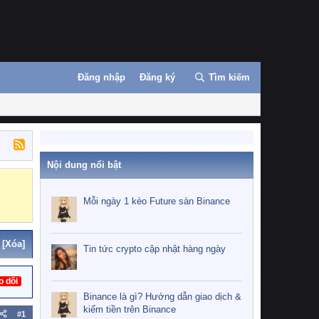
Đăng nhập
Đăng ký
Tìm kiếm
Nội dung nổi bật
Binance
MEXC
Mỗi ngày 1 kèo Future sàn Binance
[Xóa]
Tin tức crypto cập nhật hàng ngày
o dõi
Binance là gì? Hướng dẫn giao dịch &
kiếm tiền trên Binance
#1