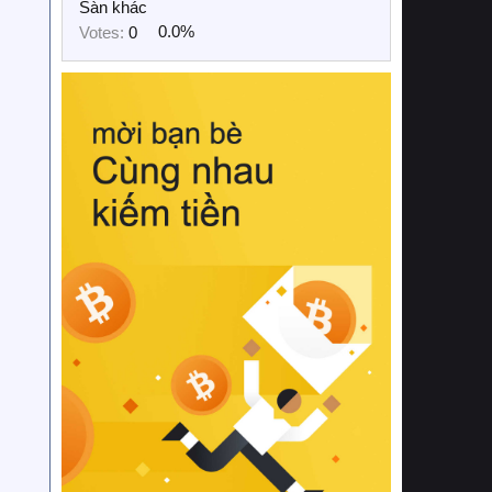
Sàn khác
Votes:
0
0.0%