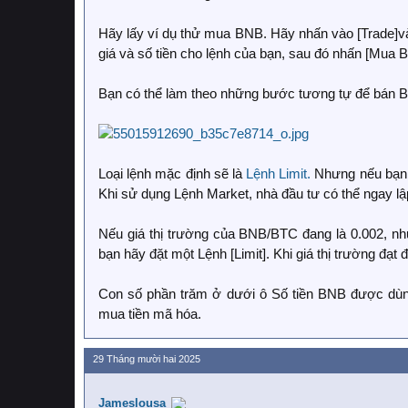
Hãy lấy ví dụ thử mua BNB. Hãy nhấn vào [Trade]v
giá và số tiền cho lệnh của bạn, sau đó nhấn [Mua 
Bạn có thể làm theo những bước tương tự để bán 
Loại lệnh mặc định sẽ là
Lệnh Limit.
Nhưng nếu bạn m
Khi sử dụng Lệnh Market, nhà đầu tư có thể ngay lập
Nếu giá thị trường của BNB/BTC đang là 0.002, nh
bạn hãy đặt một Lệnh [Limit]. Khi giá thị trường đạt
Con số phần trăm ở dưới ô Số tiền BNB được dù
mua tiền mã hóa.
29 Tháng mười hai 2025
Jameslousa