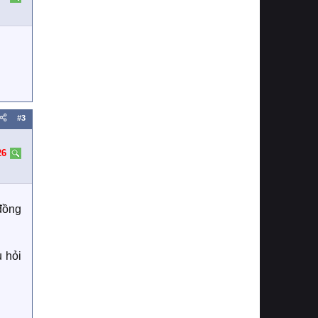
#3
26
 đồng
u hỏi