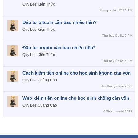
n
Quy Lee
Kiến Thức
l
Hôm qua, lúc 12:00 PM
ê
Đầu tư bitcoin cần bao nhiêu tiền?
n
c
Quy Lee
Kiến Thức
a
Thứ bảy lúc 8:15 PM
o
Đầu tư crypto cần bao nhiêu tiền?
Quy Lee
Kiến Thức
Thứ bảy lúc 6:15 PM
Cách kiếm tiền online cho học sinh không cần vốn
Quy Lee
Quảng Cáo
16 Tháng mười 2023
Web kiếm tiền online cho học sinh không cần vốn
Quy Lee
Quảng Cáo
9 Tháng mười 2023