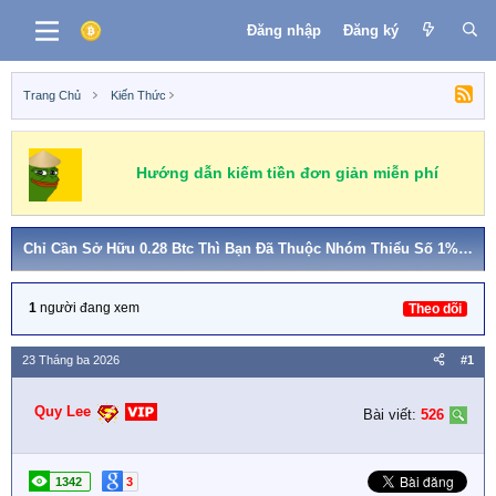
Đăng nhập
Đăng ký
Trang Chủ
Kiến Thức
Hướng dẫn kiếm tiền đơn giản miễn phí
Chỉ Cần Sở Hữu 0.28 Btc Thì Bạn Đã Thuộc Nhóm Thiểu Số 1% Dân Số
1
người đang xem
Theo dõi
23 Tháng ba 2026
#1
Quy Lee
Bài viết:
526
1342
3