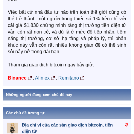
Việc bất cứ nhà đầu tư nào trên toàn thế giới cũng có
thể trở thành một người trong thiểu số 1% trên chỉ với
cái giá $1,830 chứng minh rằng thị trường tiền điện tử
vẫn còn rất non trẻ, và dù là ở mức độ tiếp nhận, tiềm
năng thị trường, cơ sở hạ tầng và pháp lý, thì phân
khúc này vẫn còn rất nhiều không gian để có thể sinh
sôi nảy nở trong dài hạn.
Tham gia giao dịch bitcoin ngay bây giờ:
Binance
,
Aliniex
,
Remitano
Những người đang xem chủ đề này
Các chủ đề tương tự
D
Địa chỉ ví của các sàn giao dịch bitcoin, tiền
á
điện tử