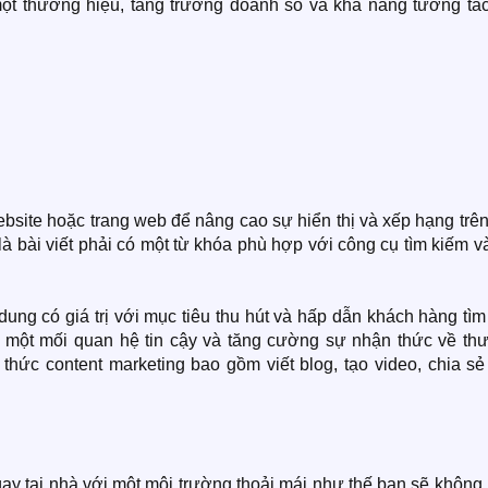
 một thương hiệu, tăng trưởng doanh số và khả năng tương tác
ebsite hoặc trang web để nâng cao sự hiển thị và xếp hạng trê
là bài viết phải có một từ khóa phù hợp với công cụ tìm kiếm v
 dung có giá trị với mục tiêu thu hút và hấp dẫn khách hàng tì
g một mối quan hệ tin cậy và tăng cường sự nhận thức về th
h thức content marketing bao gồm viết blog, tạo video, chia s
gay tại nhà với một môi trường thoải mái như thế bạn sẽ không