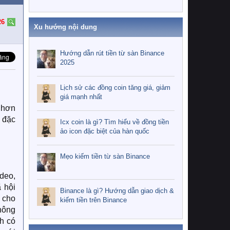
26
Xu hướng nội dung
Hướng dẫn rút tiền từ sàn Binance
2025
Lịch sử các đồng coin tăng giá, giảm
giá mạnh nhất
 hơn
g đặc
Icx coin là gì? Tìm hiểu về đồng tiền
ảo icon đặc biệt của hàn quốc
Mẹo kiếm tiền từ sàn Binance
ideo,
 hội
Binance là gì? Hướng dẫn giao dịch &
í cho
kiếm tiền trên Binance
thông
ch có