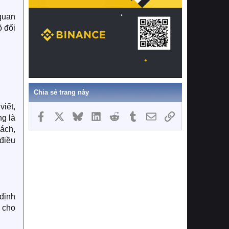
 quan
õ đối
Chia sẻ trang này
viết,
Facebook
X
Bluesky
LinkedIn
Reddit
Tumblr
Email
Link
ng là
sách,
 điều
 định
p cho