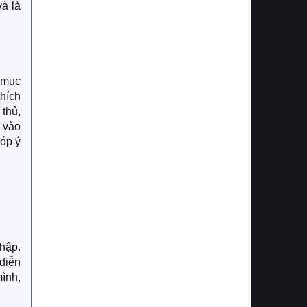
và là
 mục
thích
 thủ,
p vào
góp ý
nhập.
 diễn
ình,