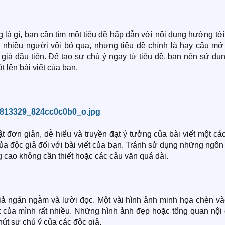
g là gì, bạn cần tìm một tiêu đề hấp dẫn với nội dung hướng tớ
à nhiều người vội bỏ qua, nhưng tiêu đề chính là hay câu mở
 giả đầu tiên. Để tạo sự chú ý ngay từ tiêu đề, bạn nên sử dụ
 lên bài viết của bạn.
t đơn giản, dễ hiểu và truyền đạt ý tưởng của bài viết một cá
của độc giả đối với bài viết của bạn. Tránh sử dụng những ngô
 cao không cần thiết hoặc các câu văn quá dài.
giả ngán ngẫm và lười đọc. Một vài hình ảnh minh họa chèn và
nt của mình rất nhiều. Những hình ảnh đẹp hoặc tổng quan nội
út sự chú ý của các độc giả.