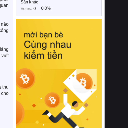
Sàn khác
 quan
Votes:
0
0.0%
 nào
 công
đáng
viết
 thu
o cho