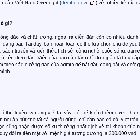
iễn đàn Việt Nam Overnight (
dembuon.vn
) với nhiều tiện ích 
ó gì?
ông đảo và chất lượng, ngoài ra diễn đàn còn có nhiều danh
đăng bài. Tại đây, bạn hoàn toàn có thể lựa chọn chủ đề yêu 
, sách truyện và kiến thức lịch sử, công nghệ, cuộc sống, game
có trên diễn đàn. Việc của bạn cần làm chỉ đơn giản là truy cậ
làm theo các hướng dẫn của admin để bắt đầu đăng bài và chờ 
mình.
có thể luyện kỹ năng viết lại vừa có thể kiếm thêm được thu 
ền nhuận bút cho tất cả người dùng, chỉ cần bạn có bài viết trên
bạn cũng nhận được số xu thưởng nhất định về tài khoản của m
ể quy đổi ra tiền mặt với mệnh giá tương đương là 200.000 vnđ.