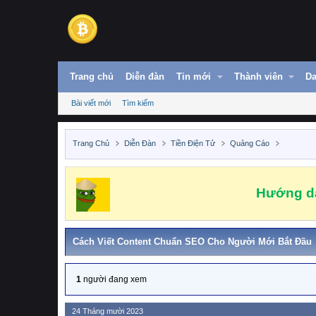
Trang chủ
Diễn đàn
Tin mới
Thành viên
Da
Bài viết mới
Tìm kiếm
Trang Chủ
Diễn Đàn
Tiền Điện Tử
Quảng Cáo
Hướng dẫ
Cách Viết Content Chuẩn SEO Cho Người Mới Bắt Đầu
1
người đang xem
24 Tháng mười 2023