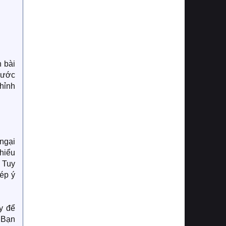
h bài
 bước
hỉnh
ngại
 hiểu
! Tuy
hép ý
y để
. Bạn