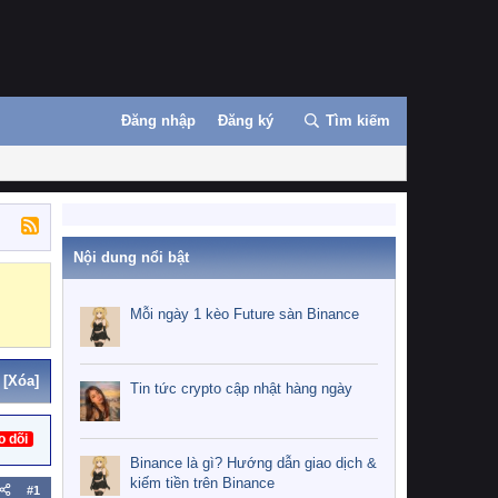
Đăng nhập
Đăng ký
Tìm kiếm
Nội dung nổi bật
Binance
MEXC
Mỗi ngày 1 kèo Future sàn Binance
[Xóa]
Tin tức crypto cập nhật hàng ngày
o dõi
Binance là gì? Hướng dẫn giao dịch &
kiếm tiền trên Binance
#1