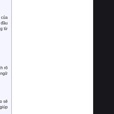
i của
 đầu
ng từ
ch rõ
n ngữ
o sẽ
 giúp