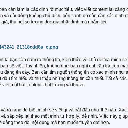
bạn cần làm là xác định rõ mục tiêu, việc viết content lại càng
an và dài dòng không chủ đích, bên cạnh đó còn cần xác định r
giả, thu hút số lượng độc giả nhất định mà nhắm tới.
ent là bạn cần nắm rõ thông tin, kiến thức về chủ đề mà mình sẽ 
bạn sẽ viết. Tuy nhiên, không như bạn nghĩ chỉ cần tra trên mạ
đều đáng tin cậy. Bạn cần tìm nguồn thông tin có xác minh như 
 đầu tìm hiểu và thu thập những thông tin cần thiết. Tất cả các
viết một bài content chất lượng và thú vị.
và rõ rang để biết mình sẽ viết gì và bắt đầu như thế nào. Xác
và sắp xếp lại theo một trình tự hợp lý, dễ nhìn. Việc này giú
 dễ dàng theo dõi nội dung mà bạn muốn truyền đạt hơn.