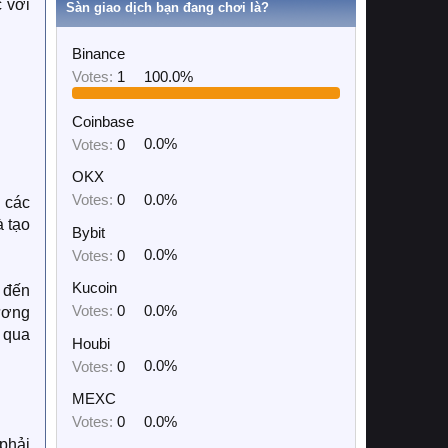
 với
Sàn giao dịch bạn đang chơi là?
Binance
Votes:
1
100.0%
Coinbase
Votes:
0
0.0%
OKX
Votes:
0
0.0%
n các
à tạo
Bybit
Votes:
0
0.0%
Kucoin
m đến
Votes:
0
0.0%
ương
ẻ qua
Houbi
Votes:
0
0.0%
MEXC
Votes:
0
0.0%
 phải