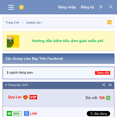
Đăng nhập
Đăng ký
Trang Chủ
Quảng Cáo
Hướng dẫn kiếm tiền đơn giản miễn phí
Các Group Làm Đẹp Trên Facebook
1
người đang xem
Theo dõi
8 Tháng bảy 2024
#1
Quy Lee
Bài viết:
526
3030
1,599