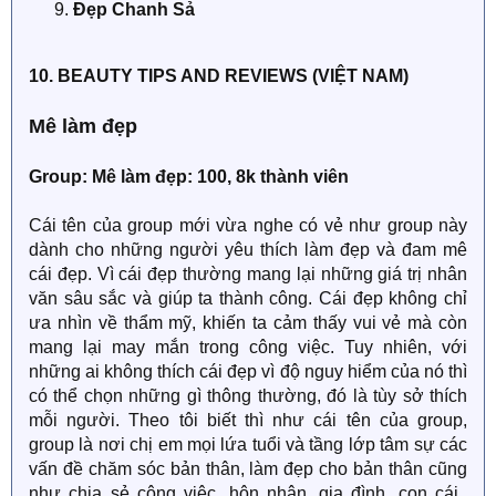
Đẹp Chanh Sả
10. BEAUTY TIPS AND REVIEWS (VIỆT NAM)
Mê làm đẹp
Group: Mê làm đẹp: 100, 8k thành viên
Cái tên của group mới vừa nghe có vẻ như group này
dành cho những người yêu thích làm đẹp và đam mê
cái đẹp. Vì cái đẹp thường mang lại những giá trị nhân
văn sâu sắc và giúp ta thành công. Cái đẹp không chỉ
ưa nhìn về thẩm mỹ, khiến ta cảm thấy vui vẻ mà còn
mang lại may mắn trong công việc. Tuy nhiên, với
những ai không thích cái đẹp vì độ nguy hiểm của nó thì
có thể chọn những gì thông thường, đó là tùy sở thích
mỗi người. Theo tôi biết thì như cái tên của group,
group là nơi chị em mọi lứa tuổi và tầng lớp tâm sự các
vấn đề chăm sóc bản thân, làm đẹp cho bản thân cũng
như chia sẻ công việc, hôn nhân, gia đình, con cái..