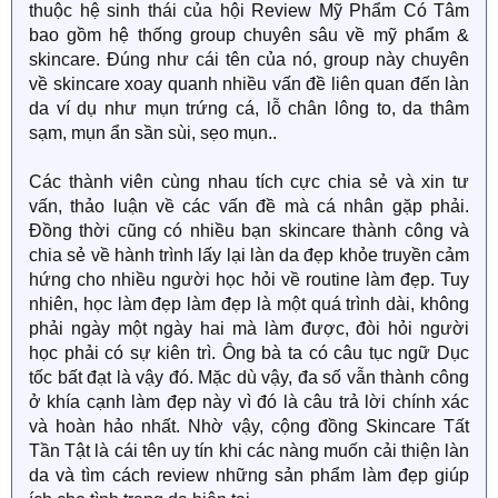
thuộc hệ sinh thái của hội Review Mỹ Phẩm Có Tâm
bao gồm hệ thống group chuyên sâu về mỹ phẩm &
skincare. Đúng như cái tên của nó, group này chuyên
về skincare xoay quanh nhiều vấn đề liên quan đến làn
da ví dụ như mụn trứng cá, lỗ chân lông to, da thâm
sạm, mụn ẩn sần sùi, sẹo mụn..
Các thành viên cùng nhau tích cực chia sẻ và xin tư
vấn, thảo luận về các vấn đề mà cá nhân gặp phải.
Đồng thời cũng có nhiều bạn skincare thành công và
chia sẻ về hành trình lấy lại làn da đẹp khỏe truyền cảm
hứng cho nhiều người học hỏi về routine làm đẹp. Tuy
nhiên, học làm đẹp làm đẹp là một quá trình dài, không
phải ngày một ngày hai mà làm được, đòi hỏi người
học phải có sự kiên trì. Ông bà ta có câu tục ngữ Dục
tốc bất đạt là vậy đó. Mặc dù vậy, đa số vẫn thành công
ở khía cạnh làm đẹp này vì đó là câu trả lời chính xác
và hoàn hảo nhất. Nhờ vậy, cộng đồng Skincare Tất
Tần Tật là cái tên uy tín khi các nàng muốn cải thiện làn
da và tìm cách review những sản phẩm làm đẹp giúp