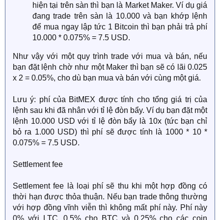
hiện tại trên sàn thì bạn là Market Maker. Ví dụ giá
đang trade trên sàn là 10.000 và bạn khớp lệnh
để mua ngay lập tức 1 Bitcoin thì bạn phải trả phí
10.000 * 0.075% = 7.5 USD.
Như vậy với một quy trình trade với mua và bán, nếu
bạn đặt lệnh chờ như một Maker thì bạn sẽ có lãi 0.025
x 2 = 0.05%, cho dù bạn mua và bán với cùng một giá.
Lưu ý: phí của BitMEX được tính cho tổng giá trị của
lệnh sau khi đã nhân với tỉ lệ đòn bẩy. Ví dụ bạn đặt một
lệnh 10.000 USD với tỉ lệ đòn bẩy là 10x (tức bạn chỉ
bỏ ra 1.000 USD) thì phí sẽ được tính là 1000 * 10 *
0.075% = 7.5 USD.
Settlement fee
Settlement fee là loại phí sẽ thu khi một hợp đồng có
thời hạn được thỏa thuận. Nếu bạn trade thông thường
với hợp đồng vĩnh viễn thì không mất phí này. Phí này
0% với LTC, 0.5% cho BTC và 0.25% cho các coin