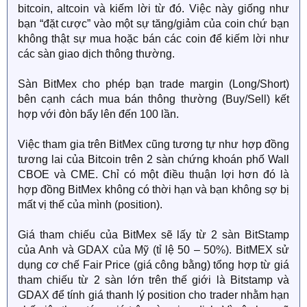
bitcoin, altcoin và kiếm lời từ đó. Việc này giống như
bạn “đặt cược” vào một sự tăng/giảm của coin chứ bạn
không thật sự mua hoặc bán các coin để kiếm lời như
các sàn giao dịch thông thường.
Sàn BitMex cho phép bạn trade margin (Long/Short)
bên cạnh cách mua bán thông thường (Buy/Sell) kết
hợp với đòn bẩy lên đến 100 lần.
Việc tham gia trên BitMex cũng tương tự như hợp đồng
tương lai của Bitcoin trên 2 sàn chứng khoán phố Wall
CBOE và CME. Chỉ có một điều thuận lợi hơn đó là
hợp đồng BitMex không có thời hạn và bạn không sợ bị
mất vị thế của mình (position).
Giá tham chiếu của BitMex sẽ lấy từ 2 sàn BitStamp
của Anh và GDAX của Mỹ (tỉ lệ 50 – 50%). BitMEX sử
dụng cơ chế Fair Price (giá công bằng) tổng hợp từ giá
tham chiếu từ 2 sàn lớn trên thế giới là Bitstamp và
GDAX để tính giá thanh lý position cho trader nhằm hạn