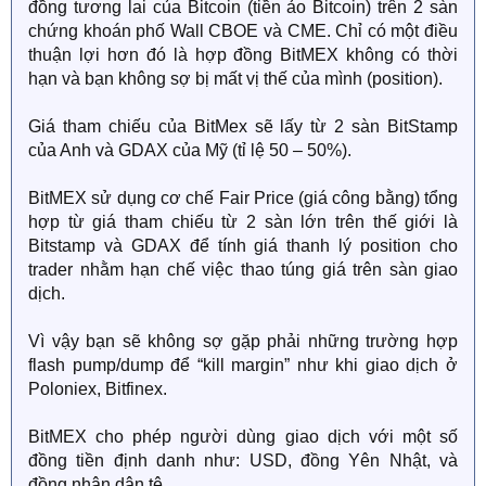
đồng tương lai của Bitcoin (tiền ảo Bitcoin) trên 2 sàn
chứng khoán phố Wall CBOE và CME. Chỉ có một điều
thuận lợi hơn đó là hợp đồng BitMEX không có thời
hạn và bạn không sợ bị mất vị thế của mình (position).
Giá tham chiếu của BitMex sẽ lấy từ 2 sàn BitStamp
của Anh và GDAX của Mỹ (tỉ lệ 50 – 50%).
BitMEX sử dụng cơ chế Fair Price (giá công bằng) tổng
hợp từ giá tham chiếu từ 2 sàn lớn trên thế giới là
Bitstamp và GDAX để tính giá thanh lý position cho
trader nhằm hạn chế việc thao túng giá trên sàn giao
dịch.
Vì vậy bạn sẽ không sợ gặp phải những trường hợp
flash pump/dump để “kill margin” như khi giao dịch ở
Poloniex, Bitfinex.
BitMEX cho phép người dùng giao dịch với một số
đồng tiền định danh như: USD, đồng Yên Nhật, và
đồng nhân dân tệ.