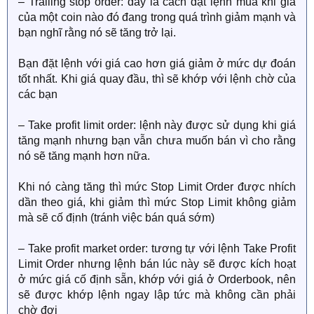
– Trailing stop order: đây là cách đặt lệnh mua khi giá
của một coin nào đó đang trong quá trình giảm mạnh và
bạn nghĩ rằng nó sẽ tăng trở lại.
Bạn đặt lệnh với giá cao hơn giá giảm ở mức dự đoán
tốt nhất. Khi giá quay đầu, thì sẽ khớp với lệnh chờ của
các bạn
– Take profit limit order: lệnh này được sử dụng khi giá
tăng mạnh nhưng bạn vẫn chưa muốn bán vì cho rằng
nó sẽ tăng mạnh hơn nữa.
Khi nó càng tăng thì mức Stop Limit Order được nhích
dần theo giá, khi giảm thì mức Stop Limit không giảm
mà sẽ cố định (tránh việc bán quá sớm)
– Take profit market order: tương tự với lệnh Take Profit
Limit Order nhưng lệnh bán lúc này sẽ được kích hoạt
ở mức giá cố định sẵn, khớp với giá ở Orderbook, nên
sẽ được khớp lệnh ngay lập tức mà không cần phải
chờ đợi