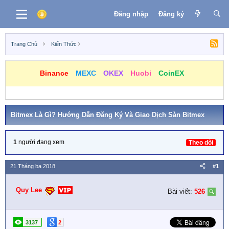
Đăng nhập
Đăng ký
Trang Chủ
Kiến Thức
Binance
MEXC
OKEX
Huobi
CoinEX
Bitmex Là Gì? Hướng Dẫn Đăng Ký Và Giao Dịch Sàn Bitmex
1
người đang xem
Theo dõi
21 Tháng ba 2018
#1
Quy Lee
Bài viết:
526
3137
2