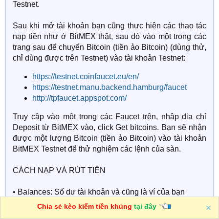
Testnet.
Sau khi mở tài khoản bạn cũng thực hiện các thao tác
nạp tiền như ở BitMEX thật, sau đó vào một trong các
trang sau để chuyển Bitcoin (tiền ảo Bitcoin) (dùng thử,
chỉ dùng được trên Testnet) vào tài khoản Testnet:
https://testnet.coinfaucet.eu/en/
https://testnet.manu.backend.hamburg/faucet
http://tpfaucet.appspot.com/
Truy cập vào một trong các Faucet trên, nhập địa chỉ
Deposit từ BitMEX vào, click Get bitcoins. Bạn sẽ nhận
được một lượng Bitcoin (tiền ảo Bitcoin) vào tài khoản
BitMEX Testnet để thử nghiệm các lệnh của sàn.
CÁCH NẠP VÀ RÚT TIỀN
• Balances: Số dư tài khoản và cũng là ví của bạn
Chia sẻ kèo kiếm tiền khủng
tại đây
• Deposit: Nạp tiền