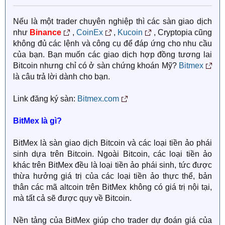
Nếu là một trader chuyên nghiệp thì các sàn giao dịch
như
Binance
,
CoinEx
,
Kucoin
, Cryptopia cũng
không đủ các lệnh và công cụ để đáp ứng cho nhu cầu
của bạn. Bạn muốn các giao dịch hợp đồng tương lai
Bitcoin nhưng chỉ có ở sàn chứng khoán Mỹ?
Bitmex
là câu trả lời dành cho bạn.
Link đăng ký sàn:
Bitmex.com
BitMex là gì?
BitMex là sàn giao dịch Bitcoin và các loại tiền ảo phái
sinh dựa trên Bitcoin. Ngoài Bitcoin, các loại tiền ảo
khác trên BitMex đều là loại tiền ảo phái sinh, tức được
thừa hưởng giá trị của các loại tiền ảo thực thể, bản
thân các mã altcoin trên BitMex không có giá trị nội tại,
mà tất cả sẽ được quy về Bitcoin.
Nền tảng của BitMex giúp cho trader dự đoán giá của