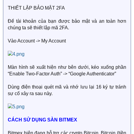
THIẾT LẬP BẢO MẬT 2FA
Để tài khoản của bạn được bảo mật và an toàn hơn
chúng ta sẽ thiết lập mã 2FA.
Vào Account -> My Account
Màn hình sẽ xuất hiện như bên dưới, kéo xuống phần
“Enable Two-Factor Auth” -> “Google Authenticator”
Dùng điện thoại quét mã và nhớ lưu lại 16 ký tự tránh
sự cố xảy ra sau này.
CÁCH SỬ DỤNG SÀN BITMEX
Bitmex hiện đang hỗ trợ các crypto Bitcoin, Bitcoin (tiền