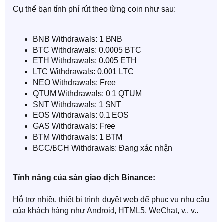
Cụ thể bạn tính phí rút theo từng coin như sau:
BNB Withdrawals: 1 BNB
BTC Withdrawals: 0.0005 BTC
ETH Withdrawals: 0.005 ETH
LTC Withdrawals: 0.001 LTC
NEO Withdrawals: Free
QTUM Withdrawals: 0.1 QTUM
SNT Withdrawals: 1 SNT
EOS Withdrawals: 0.1 EOS
GAS Withdrawals: Free
BTM Withdrawals: 1 BTM
BCC/BCH Withdrawals: Đang xác nhận
Tính năng của sàn giao dịch Binance:
Hỗ trợ nhiều thiết bị trình duyệt web để phục vụ nhu cầu
của khách hàng như Android, HTML5, WeChat, v.. v..