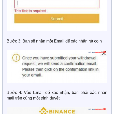
Bước 3: Bạn sẽ nhận một Email để xác nhận rút coin
Bước 4: Vào Email để xác nhận, bạn phải xác nhận
mail trên cùng một trình duyệt