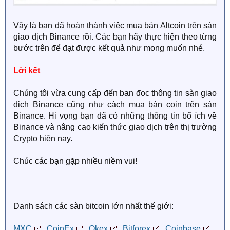
Vậy là bạn đã hoàn thành việc mua bán Altcoin trên sàn
giao dịch Binance rồi. Các bạn hãy thực hiện theo từng
bước trên để đạt được kết quả như mong muốn nhé.
Lời kết
Chúng tôi vừa cung cấp đến bạn đọc thông tin sàn giao
dịch Binance cũng như cách mua bán coin trên sàn
Binance. Hi vọng bạn đã có những thông tin bổ ích về
Binance và nâng cao kiến thức giao dịch trên thị trường
Crypto hiện nay.
Chúc các bạn gặp nhiều niềm vui!
Danh sách các sàn bitcoin lớn nhất thế giới:
MXC
,
CoinEx
,
Okex
,
Bitforex
,
Coinbase