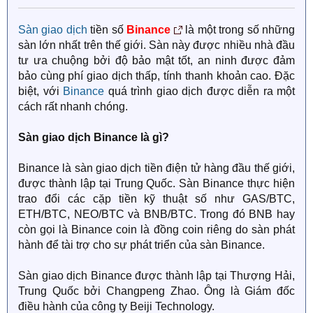
Sàn giao dịch
tiền số
Binance
là một trong số những
sàn lớn nhất trên thế giới. Sàn này được nhiều nhà đầu
tư ưa chuộng bởi độ bảo mật tốt, an ninh được đảm
bảo cùng phí giao dịch thấp, tính thanh khoản cao. Đặc
biệt, với
Binance
quá trình giao dịch được diễn ra một
cách rất nhanh chóng.
Sàn giao dịch Binance là gì?
Binance là sàn giao dịch tiền điện tử hàng đầu thế giới,
được thành lập tại Trung Quốc. Sàn Binance thực hiện
trao đổi các cặp tiền kỹ thuật số như GAS/BTC,
ETH/BTC, NEO/BTC và BNB/BTC. Trong đó BNB hay
còn gọi là Binance coin là đồng coin riêng do sàn phát
hành để tài trợ cho sự phát triển của sàn Binance.
Sàn giao dịch Binance được thành lập tại Thượng Hải,
Trung Quốc bởi Changpeng Zhao. Ông là Giám đốc
điều hành của công ty Beiji Technology.