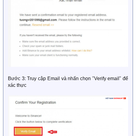
Bước 3: Truy cập Email và nhấn chọn "Verify email" để
xác thực