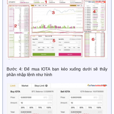
Bước 4: Để mua IOTA bạn kéo xuống dưới sẽ thấy
phần nhập lệnh như hình