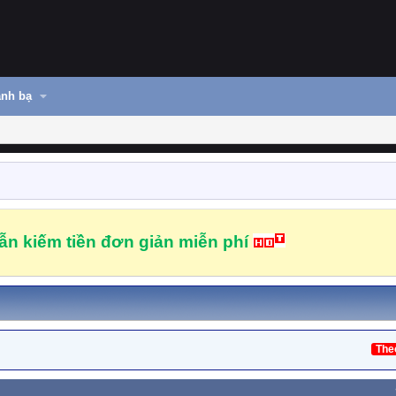
nh bạ
n kiếm tiền đơn giản miễn phí
The