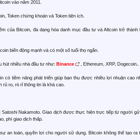
Bitcoin vào năm 2011.
coin, Token chứng khoán và Token tiện ích.
m của Bitcoin, đa dạng hóa danh mục đầu tư và Altcoin trở thành
tcoin biến động mạnh và có một số tuổi thọ ngắn.
hu hút nhiều nhà đầu tư như:
Binance
, Ethereum, XRP, Dogecoin..
oin có tiềm năng phát triển giúp bạn thu được nhiều lợi nhuận cao 
rủ ro, rò rỉ thông tin là khá cao.
bởi Satoshi Nakamoto. Giao dịch được thực hiện trực tiếp từ người gử
, phí giao dịch thấp.
ự an toàn, quyền lợi cho người sử dụng. Bitcoin không thể tạo ra