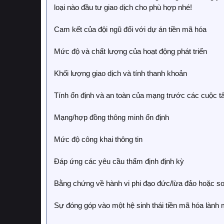
loại nào đầu tư giao dịch cho phù hợp nhé!
Cam kết của đội ngũ đối với dự án tiền mã hóa
Mức độ và chất lượng của hoạt động phát triển
Khối lượng giao dịch và tính thanh khoản
Tính ổn định và an toàn của mạng trước các cuộc t
Mạng/hợp đồng thông minh ổn định
Mức độ công khai thông tin
Đáp ứng các yêu cầu thẩm định định kỳ
Bằng chứng về hành vi phi đạo đức/lừa đảo hoặc s
Sự đóng góp vào một hệ sinh thái tiền mã hóa lành