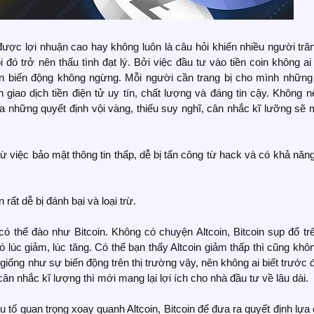
được lợi nhuận cao hay không luôn là câu hỏi khiến nhiều người trăn
i đó trở nên thấu tình đạt lý. Bởi việc đầu tư vào tiền coin không a
uôn biến động không ngừng. Mỗi người cần trang bị cho mình những
giao dịch tiền điện tử uy tín, chất lượng và đáng tin cậy. Không n
a những quyết định vội vàng, thiếu suy nghĩ, cân nhắc kĩ lưỡng sẽ
ừ việc bảo mật thông tin thấp, dễ bị tấn công từ hack và có khả năn
in rất dễ bị đánh bại và loại trừ.
có thể đào như Bitcoin. Không có chuyện Altcoin, Bitcoin sụp đổ trê
có lúc giảm, lúc tăng. Có thể bạn thấy Altcoin giảm thấp thì cũng khô
lên giống như sự biến động trên thị trường vậy, nên không ai biết trước
cân nhắc kĩ lượng thì mới mang lại lợi ích cho nhà đầu tư về lâu dài.
 tố quan trọng xoay quanh Altcoin, Bitcoin để đưa ra quyết định lựa