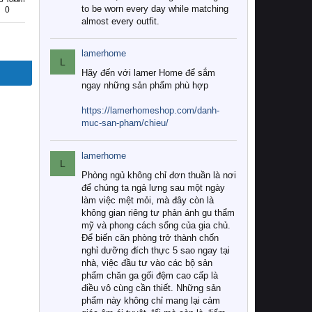
to be worn every day while matching
0
almost every outfit.
lamerhome
L
Hãy đến với lamer Home để sắm
ngay những sản phẩm phù hợp
https://lamerhomeshop.com/danh-
muc-san-pham/chieu/
lamerhome
L
Phòng ngủ không chỉ đơn thuần là nơi
để chúng ta ngả lưng sau một ngày
làm việc mệt mỏi, mà đây còn là
không gian riêng tư phản ánh gu thẩm
mỹ và phong cách sống của gia chủ.
Để biến căn phòng trở thành chốn
nghỉ dưỡng đích thực 5 sao ngay tại
nhà, việc đầu tư vào các bộ sản
phẩm chăn ga gối đệm cao cấp là
điều vô cùng cần thiết. Những sản
phẩm này không chỉ mang lại cảm