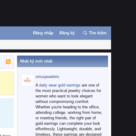
Đăng nhập
Đăng ký
Tìm kiếm
Nhật ký mới nhất
siriusjewelers
Binance
MEXC
A
daily wear gold earrings
are one of
the most practical jewelry choices for
women who want to look elegant
without compromising comfort.
Whether you're heading to the office,
attending college, working from home,
or meeting friends, the right pair of
gold earrings can complete your look
effortlessly. Lightweight, durable, and
timeless, these earrings are designed
B Token