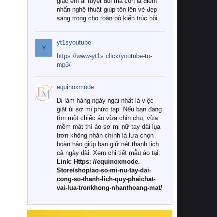
giác êm ái tuyệt đối mà còn là điểm
nhấn nghệ thuật giúp tôn lên vẻ đẹp
sang trọng cho toàn bộ kiến trúc nội
thất.
yt1syoutube
Tuy nhiên, giữa thị trường đa dạng
Y
với vô vàn thương hiệu và mẫu mã
https://www-yt1s.click/youtube-to-
như hiện nay, làm thế nào để chọn
mp3/
được những bộ chăn ga gối đệm cao
cấp thực sự chất lượng, phù hợp với
equinoxmode
khí hậu và nhu cầu sử dụng của gia
đình? Hãy cùng chúng tôi đi tìm lời
Đi làm hàng ngày ngại nhất là việc
giải đáp chi tiết qua bài viết dưới đây.
giặt ủi sơ mi phức tạp. Nếu bạn đang
tìm một chiếc áo vừa chỉn chu, vừa
1. Tại sao các gia đình hiện đại lại ưa
mềm mát thì áo sơ mi nữ tay dài lụa
chuộng chăn ga gối đệm cao cấp?
trơn không nhăn chính là lựa chọn
hoàn hảo giúp bạn giữ nét thanh lịch
Khác với các dòng sản phẩm thông
cả ngày dài. Xem chi tiết mẫu áo tại:
thường, những bộ chăn ga gối đệm
Link: Https: //equinoxmode.
cao cấp trải qua quy trình sản xuất
Store/shop/ao-so-mi-nu-tay-dai-
nghiêm ngặt từ khâu chọn lọc nguyên
cong-so-thanh-lich-quy-phaichat-
liệu tự nhiên đến công nghệ dệt
vai-lua-tronkhong-nhanthoang-mat/
nhuộm hiện đại không chứa hóa chất
độc hại. Khi sử dụng dòng sản phẩm
này, bạn sẽ cảm nhận rõ rệt sự khác