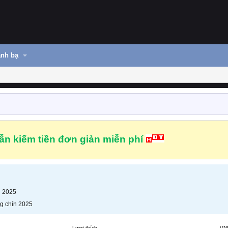
nh bạ
n kiếm tiền đơn giản miễn phí
n 2025
g chín 2025
Lượt thích
VN