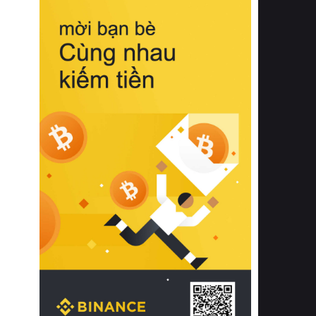
biệt từ bề mặt vải mềm mịn, khả năng
thoáng khí tuyệt vời cho đến độ đàn
hồi chuẩn xác của phần đệm nâng đỡ
cột sống.
Bên cạnh đó, việc lựa chọn các dòng
sản phẩm đạt chuẩn chất lượng quốc
tế còn giúp ngăn ngừa tình trạng kích
ứng da, hạn chế sự phát triển của vi
khuẩn và nấm mốc trong điều kiện
thời tiết nóng ẩm. Bạn có thể tìm hiểu
thêm các nghiên cứu khoa học về tác
động của giấc ngủ và môi trường
phòng ngủ đối với sức khỏe con
người tại Sleep Foundation (External
Link) để có cái nhìn toàn diện hơn.
2. Các tiêu chí vàng khi lựa chọn
chăn ga gối đệm cao cấp cho phòng
ngủ
Để sở hữu một bộ chăn ga gối đệm
cao cấp hoàn hảo cả về thẩm mỹ lẫn
công năng, người tiêu dùng cần cân
nhắc kỹ lưỡng các tiêu chí quan trọng