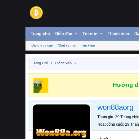
Trang chủ
Diễn đàn
Tin mới
Thành viên
Da
Đang truy cập
Nhật ký mới
Tìm kiếm
Trang Chủ
Thành Viên
Hướng dẫ
won88aorg
Tham gia
29 Tháng chí
Hoạt động cuối
29 Thán
Bài viết