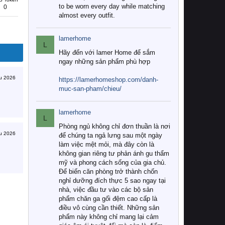
to be worn every day while matching
0
almost every outfit.
lamerhome
L
Hãy đến với lamer Home để sắm
ngay những sản phẩm phù hợp
u 2026
https://lamerhomeshop.com/danh-
muc-san-pham/chieu/
lamerhome
L
Phòng ngủ không chỉ đơn thuần là nơi
u 2026
để chúng ta ngả lưng sau một ngày
làm việc mệt mỏi, mà đây còn là
không gian riêng tư phản ánh gu thẩm
mỹ và phong cách sống của gia chủ.
Để biến căn phòng trở thành chốn
nghỉ dưỡng đích thực 5 sao ngay tại
nhà, việc đầu tư vào các bộ sản
phẩm chăn ga gối đệm cao cấp là
điều vô cùng cần thiết. Những sản
phẩm này không chỉ mang lại cảm