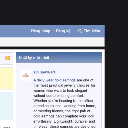
Đăng nhập
Đăng ký
Tìm kiếm
Nhật ký mới nhất
siriusjewelers
Binance
MEXC
A
daily wear gold earrings
are one of
the most practical jewelry choices for
women who want to look elegant
without compromising comfort.
Whether you're heading to the office,
attending college, working from home,
or meeting friends, the right pair of
gold earrings can complete your look
effortlessly. Lightweight, durable, and
timeless, these earrings are designed
B Token