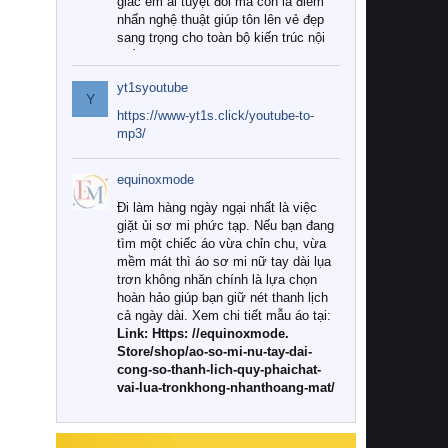
giác êm ái tuyệt đối mà còn là điểm
nhấn nghệ thuật giúp tôn lên vẻ đẹp
sang trọng cho toàn bộ kiến trúc nội
thất.
yt1syoutube
Tuy nhiên, giữa thị trường đa dạng
Y
với vô vàn thương hiệu và mẫu mã
https://www-yt1s.click/youtube-to-
như hiện nay, làm thế nào để chọn
mp3/
được những bộ chăn ga gối đệm cao
cấp thực sự chất lượng, phù hợp với
equinoxmode
khí hậu và nhu cầu sử dụng của gia
đình? Hãy cùng chúng tôi đi tìm lời
Đi làm hàng ngày ngại nhất là việc
giải đáp chi tiết qua bài viết dưới đây.
giặt ủi sơ mi phức tạp. Nếu bạn đang
tìm một chiếc áo vừa chỉn chu, vừa
1. Tại sao các gia đình hiện đại lại ưa
mềm mát thì áo sơ mi nữ tay dài lụa
chuộng chăn ga gối đệm cao cấp?
trơn không nhăn chính là lựa chọn
hoàn hảo giúp bạn giữ nét thanh lịch
Khác với các dòng sản phẩm thông
cả ngày dài. Xem chi tiết mẫu áo tại:
thường, những bộ chăn ga gối đệm
Link: Https: //equinoxmode.
cao cấp trải qua quy trình sản xuất
Store/shop/ao-so-mi-nu-tay-dai-
nghiêm ngặt từ khâu chọn lọc nguyên
cong-so-thanh-lich-quy-phaichat-
liệu tự nhiên đến công nghệ dệt
vai-lua-tronkhong-nhanthoang-mat/
nhuộm hiện đại không chứa hóa chất
độc hại. Khi sử dụng dòng sản phẩm
này, bạn sẽ cảm nhận rõ rệt sự khác