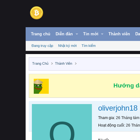
Trang chủ
Diễn đàn
Tin mới
Thành viên
Da
Đang truy cập
Nhật ký mới
Tìm kiếm
Trang Chủ
Thành Viên
Hướng dẫ
oliverjohn18
O
Tham gia
26 Tháng tám
Hoạt động cuối
26 Thán
Bài viết