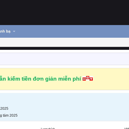
nh bạ
n kiếm tiền đơn giản miễn phí
 2025
g tám 2025
Lượt thích
VN