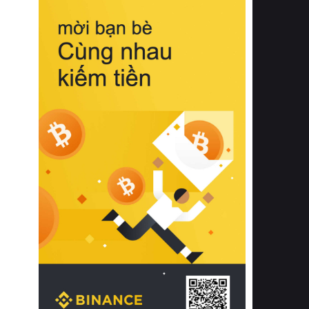
biệt từ bề mặt vải mềm mịn, khả năng
thoáng khí tuyệt vời cho đến độ đàn
hồi chuẩn xác của phần đệm nâng đỡ
cột sống.
Bên cạnh đó, việc lựa chọn các dòng
sản phẩm đạt chuẩn chất lượng quốc
tế còn giúp ngăn ngừa tình trạng kích
ứng da, hạn chế sự phát triển của vi
khuẩn và nấm mốc trong điều kiện
thời tiết nóng ẩm. Bạn có thể tìm hiểu
thêm các nghiên cứu khoa học về tác
động của giấc ngủ và môi trường
phòng ngủ đối với sức khỏe con
người tại Sleep Foundation (External
Link) để có cái nhìn toàn diện hơn.
2. Các tiêu chí vàng khi lựa chọn
chăn ga gối đệm cao cấp cho phòng
ngủ
Để sở hữu một bộ chăn ga gối đệm
cao cấp hoàn hảo cả về thẩm mỹ lẫn
công năng, người tiêu dùng cần cân
nhắc kỹ lưỡng các tiêu chí quan trọng