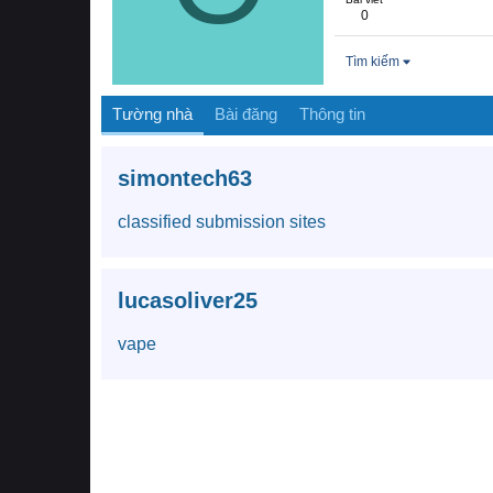
0
Tìm kiếm
Tường nhà
Bài đăng
Thông tin
simontech63
classified submission sites
lucasoliver25
vape