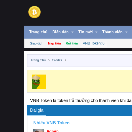
Trang chủ
Diễn đàn
Tin mới
Thành viên
VNB Token: 0
Giao dịch
Nạp tiền
Rút tiền
Trang Chủ
Credits
VNB Token là token trả thưởng cho thành viên khi đăn
Đại gia
Nhiều VNB Token
Admin