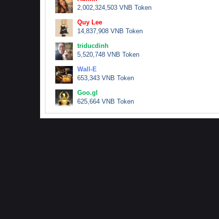
2,002,324,503 VNB Token
Quy Lee
14,837,908 VNB Token
triducdinh
5,520,748 VNB Token
Wall-E
653,343 VNB Token
Goo.gl
625,664 VNB Token