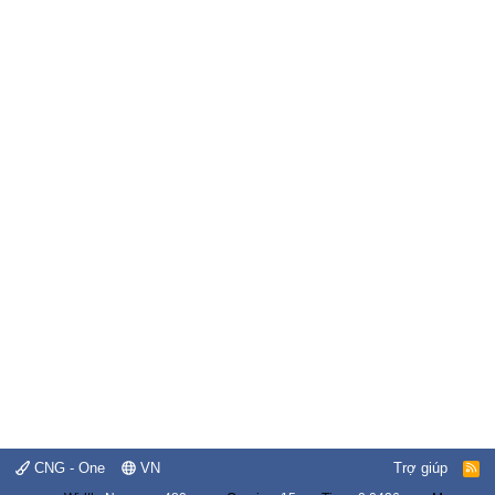
CNG - One
VN
Trợ giúp
R
S