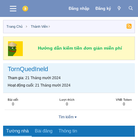
Đăng nhập
Đăng ký
Trang Chủ
Thành Viên
Hướng dẫn kiếm tiền đơn giản miễn phí
TornQuedIneld
Tham gia
21 Tháng mười 2024
Hoạt động cuối
21 Tháng mười 2024
Bài viết
Lượt thích
VNB Token
0
0
0
Tìm kiếm
Tường nhà
Bài đăng
Thông tin