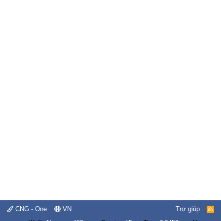
CNG - One
VN
Trợ giúp
R
S