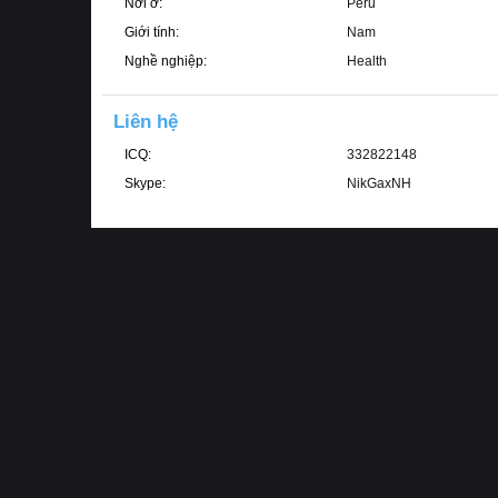
Nơi ở
Peru
Giới tính
Nam
Nghề nghiệp
Health
Liên hệ
ICQ
332822148
Skype
NikGaxNH