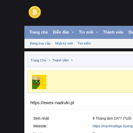
Trang chủ
Diễn đàn
Tin mới
Thành viên
Da
Đang truy cập
Nhật ký mới
Tìm kiếm
Trang Chủ
Thành Viên
https://ewex-nadruki.pl
Sinh nhật
8 Tháng tám 1977 (Tuổi:
Website
https://nachhaltige-bue