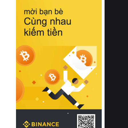
biệt từ bề mặt vải mềm mịn, khả năng
thoáng khí tuyệt vời cho đến độ đàn
hồi chuẩn xác của phần đệm nâng đỡ
cột sống.
Bên cạnh đó, việc lựa chọn các dòng
sản phẩm đạt chuẩn chất lượng quốc
tế còn giúp ngăn ngừa tình trạng kích
ứng da, hạn chế sự phát triển của vi
khuẩn và nấm mốc trong điều kiện
thời tiết nóng ẩm. Bạn có thể tìm hiểu
thêm các nghiên cứu khoa học về tác
động của giấc ngủ và môi trường
phòng ngủ đối với sức khỏe con
người tại Sleep Foundation (External
Link) để có cái nhìn toàn diện hơn.
2. Các tiêu chí vàng khi lựa chọn
chăn ga gối đệm cao cấp cho phòng
ngủ
Để sở hữu một bộ chăn ga gối đệm
cao cấp hoàn hảo cả về thẩm mỹ lẫn
công năng, người tiêu dùng cần cân
nhắc kỹ lưỡng các tiêu chí quan trọng