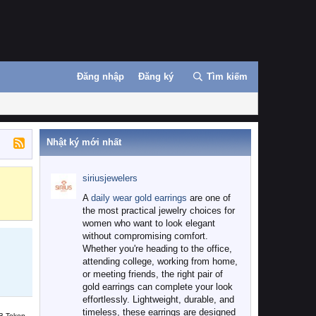
Đăng nhập
Đăng ký
Tìm kiếm
Nhật ký mới nhất
siriusjewelers
Binance
MEXC
A
daily wear gold earrings
are one of
the most practical jewelry choices for
women who want to look elegant
without compromising comfort.
Whether you're heading to the office,
attending college, working from home,
or meeting friends, the right pair of
gold earrings can complete your look
effortlessly. Lightweight, durable, and
timeless, these earrings are designed
B Token