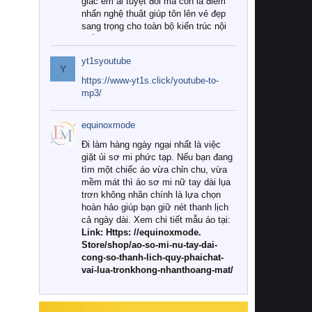
giác êm ái tuyệt đối mà còn là điểm
nhấn nghệ thuật giúp tôn lên vẻ đẹp
sang trọng cho toàn bộ kiến trúc nội
thất.
yt1syoutube
Tuy nhiên, giữa thị trường đa dạng
Y
với vô vàn thương hiệu và mẫu mã
https://www-yt1s.click/youtube-to-
như hiện nay, làm thế nào để chọn
mp3/
được những bộ chăn ga gối đệm cao
cấp thực sự chất lượng, phù hợp với
equinoxmode
khí hậu và nhu cầu sử dụng của gia
đình? Hãy cùng chúng tôi đi tìm lời
Đi làm hàng ngày ngại nhất là việc
giải đáp chi tiết qua bài viết dưới đây.
giặt ủi sơ mi phức tạp. Nếu bạn đang
tìm một chiếc áo vừa chỉn chu, vừa
1. Tại sao các gia đình hiện đại lại ưa
mềm mát thì áo sơ mi nữ tay dài lụa
chuộng chăn ga gối đệm cao cấp?
trơn không nhăn chính là lựa chọn
hoàn hảo giúp bạn giữ nét thanh lịch
Khác với các dòng sản phẩm thông
cả ngày dài. Xem chi tiết mẫu áo tại:
thường, những bộ chăn ga gối đệm
Link: Https: //equinoxmode.
cao cấp trải qua quy trình sản xuất
Store/shop/ao-so-mi-nu-tay-dai-
nghiêm ngặt từ khâu chọn lọc nguyên
cong-so-thanh-lich-quy-phaichat-
liệu tự nhiên đến công nghệ dệt
vai-lua-tronkhong-nhanthoang-mat/
nhuộm hiện đại không chứa hóa chất
độc hại. Khi sử dụng dòng sản phẩm
này, bạn sẽ cảm nhận rõ rệt sự khác