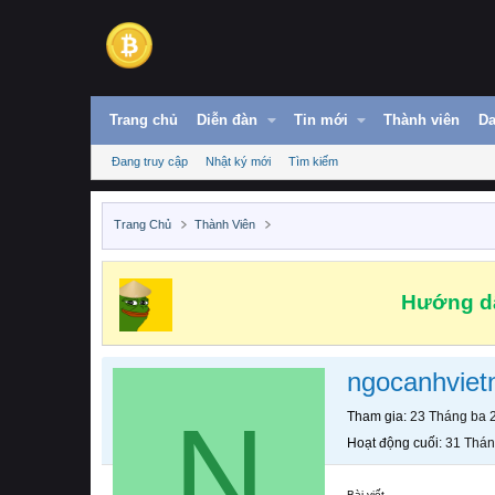
Trang chủ
Diễn đàn
Tin mới
Thành viên
Da
Đang truy cập
Nhật ký mới
Tìm kiếm
Trang Chủ
Thành Viên
Hướng dẫ
ngocanhviet
N
Tham gia
23 Tháng ba 
Hoạt động cuối
31 Thán
Bài viết