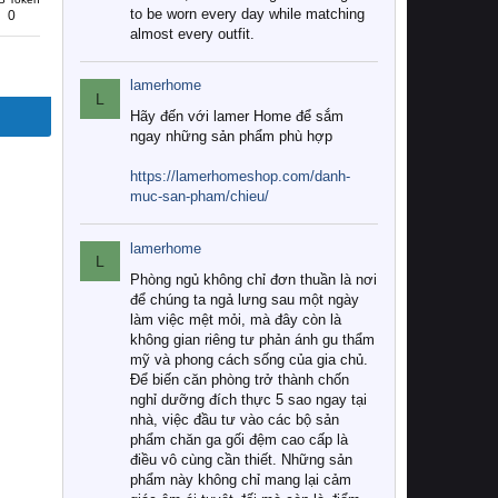
to be worn every day while matching
0
almost every outfit.
lamerhome
L
Hãy đến với lamer Home để sắm
ngay những sản phẩm phù hợp
https://lamerhomeshop.com/danh-
muc-san-pham/chieu/
lamerhome
L
Phòng ngủ không chỉ đơn thuần là nơi
để chúng ta ngả lưng sau một ngày
làm việc mệt mỏi, mà đây còn là
không gian riêng tư phản ánh gu thẩm
mỹ và phong cách sống của gia chủ.
Để biến căn phòng trở thành chốn
nghỉ dưỡng đích thực 5 sao ngay tại
nhà, việc đầu tư vào các bộ sản
phẩm chăn ga gối đệm cao cấp là
điều vô cùng cần thiết. Những sản
phẩm này không chỉ mang lại cảm