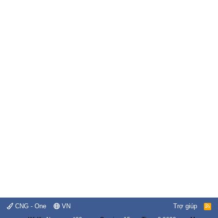
CNG - One
VN
Trợ giúp
R
S