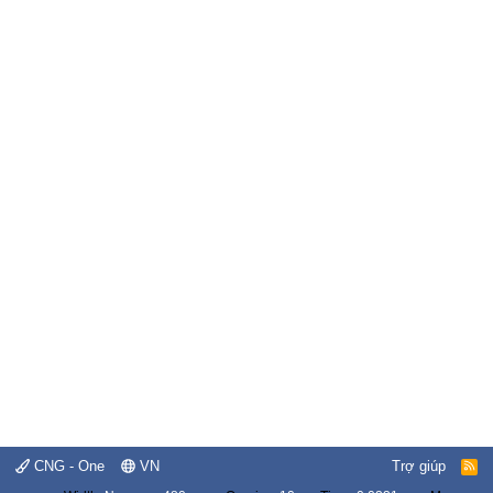
CNG - One
VN
Trợ giúp
R
S