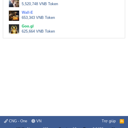
5,520,748 VNB Token
Wall-E
653,343 VNB Token
Goo.gl
625,664 VNB Token
CNG - One
VN
Trợ giúp
R
S