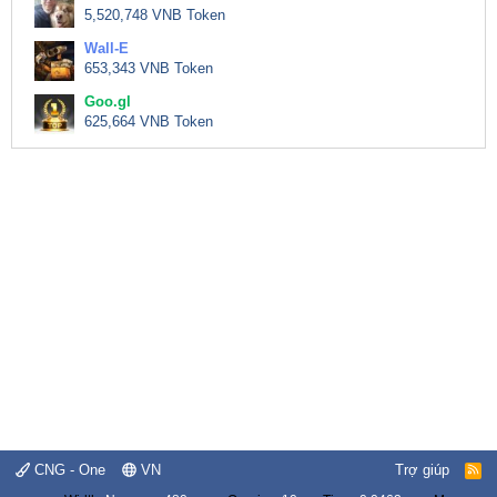
5,520,748 VNB Token
Wall-E
653,343 VNB Token
Goo.gl
625,664 VNB Token
CNG - One
VN
Trợ giúp
R
S