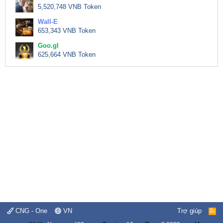
5,520,748 VNB Token
Wall-E
653,343 VNB Token
Goo.gl
625,664 VNB Token
CNG - One
VN
Trợ giúp
R
S