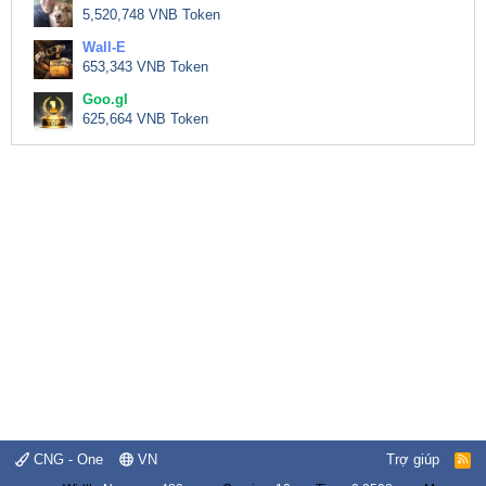
5,520,748 VNB Token
Wall-E
653,343 VNB Token
Goo.gl
625,664 VNB Token
CNG - One
VN
Trợ giúp
R
S