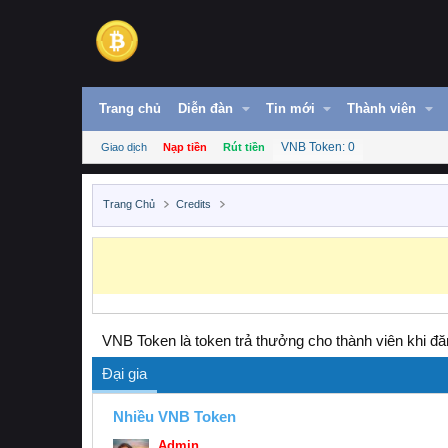
Trang chủ
Diễn đàn
Tin mới
Thành viên
VNB Token: 0
Giao dịch
Nạp tiền
Rút tiền
Trang Chủ
Credits
VNB Token là token trả thưởng cho thành viên khi đăn
Đại gia
Nhiều VNB Token
Admin