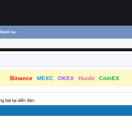
Danh bạ
Binance
MEXC
OKEX
Huobi
CoinEX
g bài tại diễn đàn.