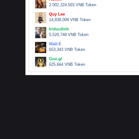
2,002,324,503 VNB Token
Quy Lee
14,838,008 VNB Token
triducdinh
5,520,748 VNB Token
Wall-E
653,343 VNB Token
Goo.gl
625,664 VNB Token