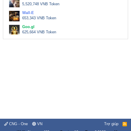
5,520,748 VNB Token
Wall-E
653,343 VNB Token
Goo.gl
625,664 VNB Token
CNG - One
VN
Trợ giúp
R
S