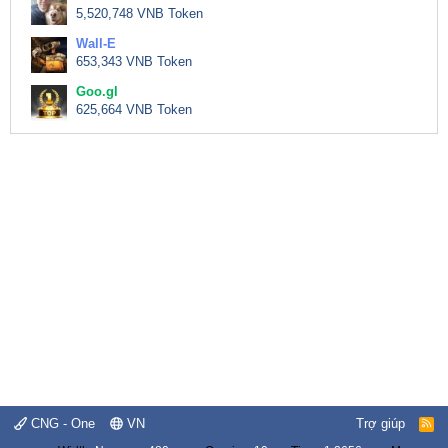
5,520,748 VNB Token
Wall-E
653,343 VNB Token
Goo.gl
625,664 VNB Token
CNG - One
VN
Trợ giúp
R
S