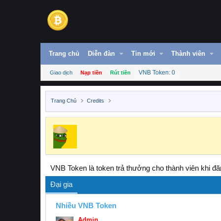
Trang chủ
Diễn đàn
Tin mới
Thành viên
VNB Token: 0
Giao dịch
Nạp tiền
Rút tiền
Trang Chủ
Credits
VNB Token là token trả thưởng cho thành viên khi đăn
Đại gia
Nhiều VNB Token
Admin