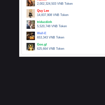
2,002,324,503 VNB Token
Quy Lee
14,837,908 VNB Token
triducdinh
5,520,748 VNB Token
Wall-E
653,343 VNB Token
Goo.gl
625,664 VNB Token