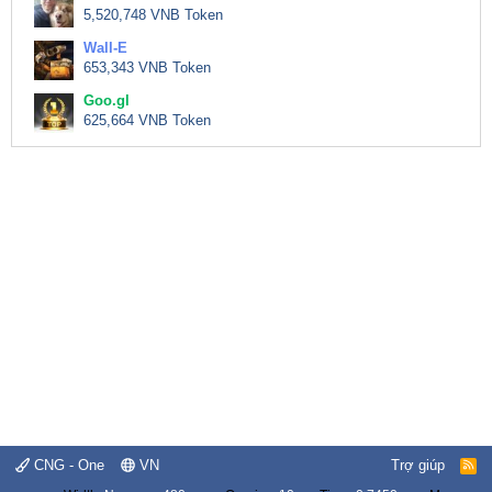
5,520,748 VNB Token
Wall-E
653,343 VNB Token
Goo.gl
625,664 VNB Token
CNG - One
VN
Trợ giúp
R
S