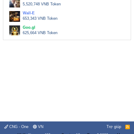
5,520,748 VNB Token
Wall-E
653,343 VNB Token
Goo.gl
625,664 VNB Token
CNG - One
VN
Trợ giúp
R
S